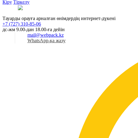
Кіру
Тіркелу
Қаз
Тауарды орауға арналған өнімдердің интернет-дүкені
+7 (727) 310-85-06
дс-жм 9.00-дан 18.00-ға дейін
mail@webpack.kz
WhatsApp-қа жазу