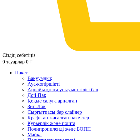
Сіздің себетіңіз
0
тауарлар
0
₸
Пакет
Вакуумдық
Ауа-көпіршікті
Арнайы қолға ұстауыш тілігі бар
Дой-Пак
Қоқыс салуға арналған
Зип-Лок
Сырғытпасы бар слайдер
Крафттан жасалған пакеттер
Курьерлік және пошта
Полипропиленді және БОПП
Майка