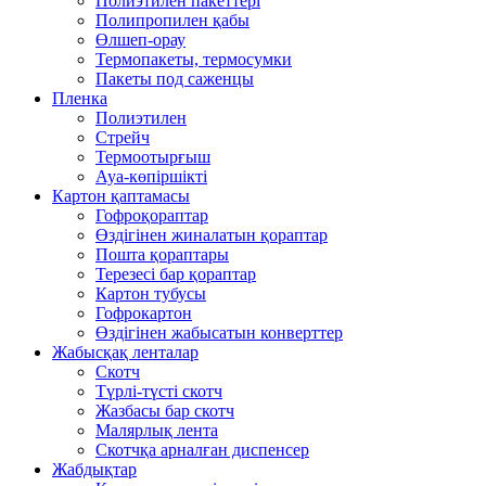
Полиэтилен пакеттері
Полипропилен қабы
Өлшеп-орау
Термопакеты, термосумки
Пакеты под саженцы
Пленка
Полиэтилен
Стрейч
Термоотырғыш
Ауа-көпіршікті
Картон қаптамасы
Гофроқораптар
Өздігінен жиналатын қораптар
Пошта қораптары
Терезесі бар қораптар
Картон тубусы
Гофрокартон
Өздігінен жабысатын конверттер
Жабысқақ ленталар
Скотч
Түрлі-түсті скотч
Жазбасы бар скотч
Малярлық лента
Скотчқа арналған диспенсер
Жабдықтар