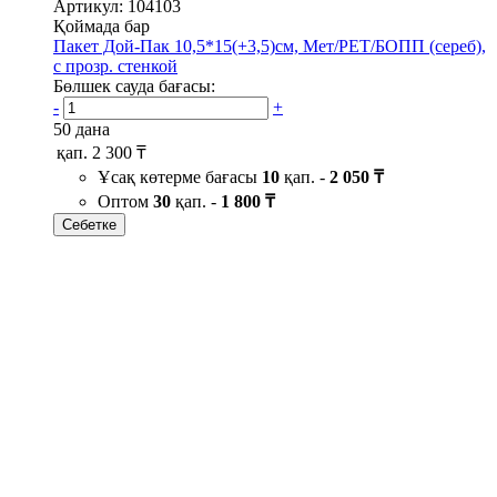
Артикул: 104103
Қоймада бар
Пакет Дой-Пак 10,5*15(+3,5)см, Мет/PET/БОПП (сереб),
с прозр. стенкой
Бөлшек сауда бағасы:
-
+
50 дана
қап.
2 300 ₸
Ұсақ көтерме бағасы
10
қап. -
2 050 ₸
Оптом
30
қап. -
1 800 ₸
Себетке