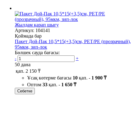
Жылдам қарап шығу
Артикул: 104141
Қоймада бар
Пакет Дой-Пак 10,5*15(+3,5)см, PET/PE (прозрачный),
95мкм, зип-лок
Бөлшек сауда бағасы:
-
+
50 дана
қап.
2 150 ₸
Ұсақ көтерме бағасы
10
қап. -
1 900 ₸
Оптом
33
қап. -
1 650 ₸
Себетке