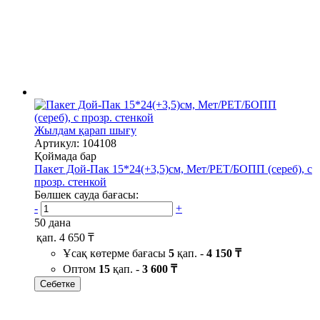
Жылдам қарап шығу
Артикул: 104108
Қоймада бар
Пакет Дой-Пак 15*24(+3,5)см, Мет/PET/БОПП (сереб), с
прозр. стенкой
Бөлшек сауда бағасы:
-
+
50 дана
қап.
4 650 ₸
Ұсақ көтерме бағасы
5
қап. -
4 150 ₸
Оптом
15
қап. -
3 600 ₸
Себетке