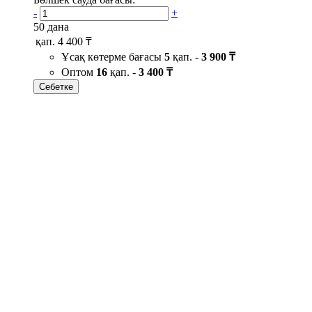
-
+
50 дана
қап.
4 400 ₸
Ұсақ көтерме бағасы
5
қап. -
3 900 ₸
Оптом
16
қап. -
3 400 ₸
Себетке