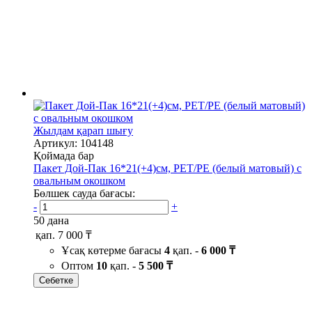
Жылдам қарап шығу
Артикул: 104148
Қоймада бар
Пакет Дой-Пак 16*21(+4)см, PET/PE (белый матовый) с
овальным окошком
Бөлшек сауда бағасы:
-
+
50 дана
қап.
7 000 ₸
Ұсақ көтерме бағасы
4
қап. -
6 000 ₸
Оптом
10
қап. -
5 500 ₸
Себетке