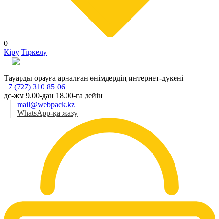
0
Кіру
Тіркелу
Қаз
Тауарды орауға арналған өнімдердің интернет-дүкені
+7 (727) 310-85-06
дс-жм 9.00-дан 18.00-ға дейін
mail@webpack.kz
WhatsApp-қа жазу