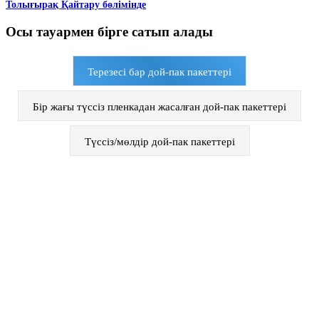
Толығырақ Қайтару бөлімінде
Осы тауармен бірге сатып алады
Терезесі бар дой-пак пакеттері
Бір жағы түссіз пленкадан жасалған дой-пак пакеттері
Түссіз/мөлдір дой-пак пакеттері