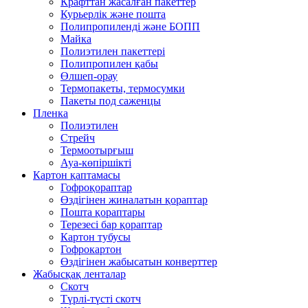
Крафттан жасалған пакеттер
Курьерлік және пошта
Полипропиленді және БОПП
Майка
Полиэтилен пакеттері
Полипропилен қабы
Өлшеп-орау
Термопакеты, термосумки
Пакеты под саженцы
Пленка
Полиэтилен
Стрейч
Термоотырғыш
Ауа-көпіршікті
Картон қаптамасы
Гофроқораптар
Өздігінен жиналатын қораптар
Пошта қораптары
Терезесі бар қораптар
Картон тубусы
Гофрокартон
Өздігінен жабысатын конверттер
Жабысқақ ленталар
Скотч
Түрлі-түсті скотч