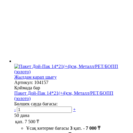
Жылдам қарап шығу
Артикул: 104157
Қоймада бар
Пакет Дой-Пак 14*21(+4)см, Металл/PET/БОПП
(золото)
Бөлшек сауда бағасы:
-
+
50 дана
қап.
7 500 ₸
Ұсақ көтерме бағасы
3
қап. -
7 000 ₸