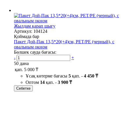
Жылдам қарап шығу
Артикул: 104124
Қоймада бар
Пакет Дой-Пак 13,5*20(+4)см, PET/PE (черный), с
овальным окном
Бөлшек сауда бағасы:
-
+
50 дана
қап.
5 000 ₸
Ұсақ көтерме бағасы
5
қап. -
4 450 ₸
Оптом
14
қап. -
3 900 ₸
Себетке