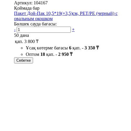
Артикул: 104167
Қоймада бар
Пакет Дой-Пак 10,5*19(+3,5)см, PET/PE (черный) с
овальным окошком
Бөлшек сауда бағасы:
-
+
50 дана
қап.
3 800 ₸
Ұсақ көтерме бағасы
6
қап. -
3 350 ₸
Оптом
18
қап. -
2 950 ₸
Себетке