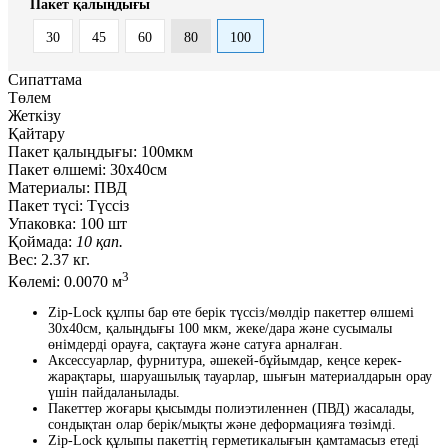
Пакет қалыңдығы
30
45
60
80
100
Сипаттама
Төлем
Жеткізу
Қайтару
Пакет қалыңдығы:
100мкм
Пакет өлшемі:
30x40см
Материалы:
ПВД
Пакет түсі:
Түссіз
Упаковка:
100 шт
Қоймада:
10 қап.
Вес:
2.37 кг.
3
Көлемі:
0.0070 м
Zip-Lock құлпы бар өте берік түссіз/мөлдір пакеттер өлшемі
30х40см, қалыңдығы 100 мкм, жеке/дара және сусымалы
өнімдерді орауға, сақтауға және сатуға арналған.
Аксессуарлар, фурнитура, әшекей-бұйымдар, кеңсе керек-
жарақтары, шаруашылық тауарлар, шығын материалдарын орау
үшін пайдаланылады.
Пакеттер жоғары қысымды полиэтиленнен (ПВД) жасалады,
сондықтан олар берік/мықты және деформацияға төзімді.
Zip-Lock құлыпы пакеттің герметикалығын қамтамасыз етеді