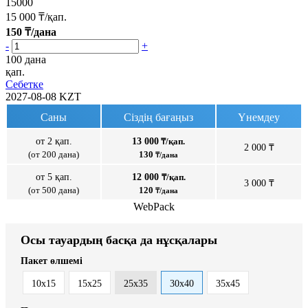
15000
15 000
₸/қап.
150
₸/дана
-
+
100 дана
қап.
Себетке
2027-08-08
KZT
Саны
Сіздің бағаңыз
Үнемдеу
от 2 қап.
13 000
₸/қап.
2 000 ₸
(от 200 дана)
130
₸/дана
от 5 қап.
12 000
₸/қап.
3 000 ₸
(от 500 дана)
120
₸/дана
WebPack
Осы тауардың басқа да нұсқалары
Пакет өлшемі
10x15
15x25
25x35
30x40
35x45