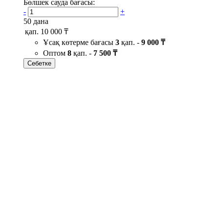
Бөлшек сауда бағасы:
-
+
50 дана
қап.
10 000 ₸
Ұсақ көтерме бағасы
3
қап. -
9 000 ₸
Оптом
8
қап. -
7 500 ₸
Себетке