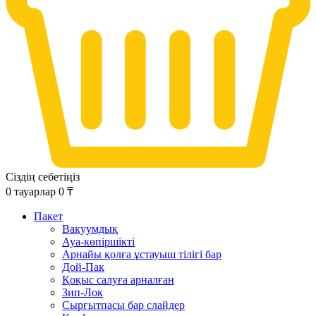
Сіздің себетіңіз
0
тауарлар
0
₸
Пакет
Вакуумдық
Ауа-көпіршікті
Арнайы қолға ұстауыш тілігі бар
Дой-Пак
Қоқыс салуға арналған
Зип-Лок
Сырғытпасы бар слайдер