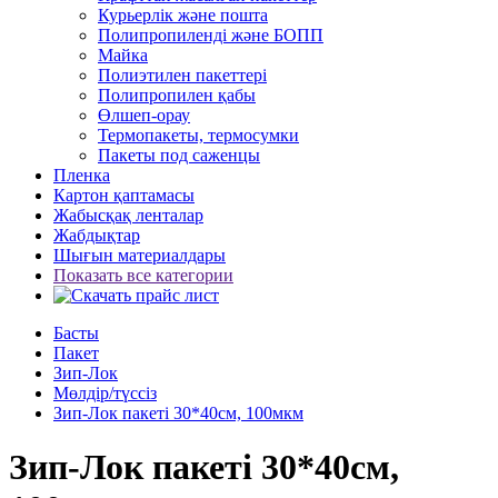
Курьерлік және пошта
Полипропиленді және БОПП
Майка
Полиэтилен пакеттері
Полипропилен қабы
Өлшеп-орау
Термопакеты, термосумки
Пакеты под саженцы
Пленка
Картон қаптамасы
Жабысқақ ленталар
Жабдықтар
Шығын материалдары
Показать все категории
Басты
Пакет
Зип-Лок
Мөлдір/түссіз
Зип-Лок пакеті 30*40см, 100мкм
Зип-Лок пакеті 30*40см,