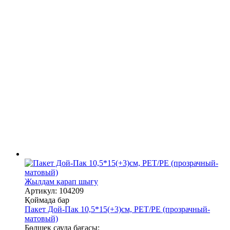
Жылдам қарап шығу
Артикул: 104209
Қоймада бар
Пакет Дой-Пак 10,5*15(+3)см, PET/PE (прозрачный-
матовый)
Бөлшек сауда бағасы: