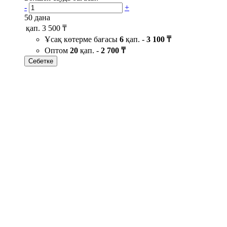
-
+
50 дана
қап.
3 500 ₸
Ұсақ көтерме бағасы
6
қап. -
3 100 ₸
Оптом
20
қап. -
2 700 ₸
Себетке