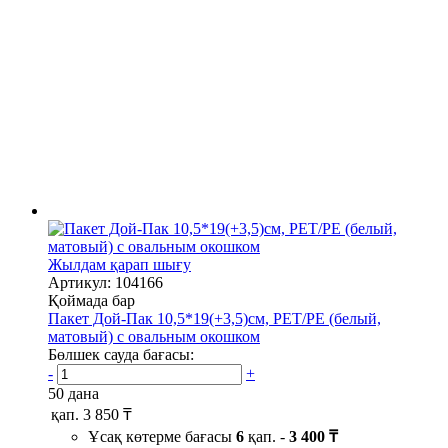
Жылдам қарап шығу
Артикул: 104166
Қоймада бар
Пакет Дой-Пак 10,5*19(+3,5)см, PET/PE (белый,
матовый) с овальным окошком
Бөлшек сауда бағасы:
-
+
50 дана
қап.
3 850 ₸
Ұсақ көтерме бағасы
6
қап. -
3 400 ₸