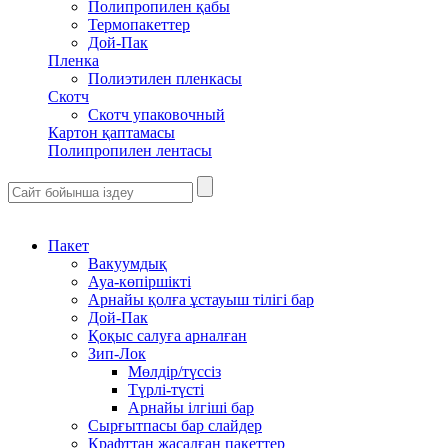
Полипропилен қабы
Термопакеттер
Дой-Пак
Пленка
Полиэтилен пленкасы
Скотч
Скотч упаковочный
Картон қаптамасы
Полипропилен лентасы
Пакет
Вакуумдық
Ауа-көпіршікті
Арнайы қолға ұстауыш тілігі бар
Дой-Пак
Қоқыс салуға арналған
Зип-Лок
Мөлдір/түссіз
Түрлі-түсті
Арнайы ілгіші бар
Сырғытпасы бар слайдер
Крафттан жасалған пакеттер