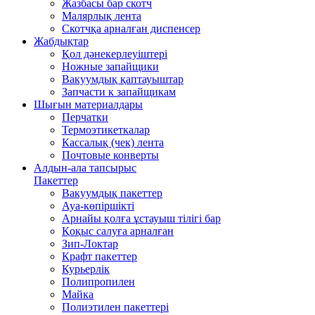
Жазбасы бар скотч
Малярлық лента
Скотчқа арналған диспенсер
Жабдықтар
Қол дәнекерлеуіштері
Ножные запайщики
Вакуумдық қаптауыштар
Запчасти к запайщикам
Шығын материалдары
Перчатки
Термоэтикеткалар
Кассалық (чек) лента
Почтовые конверты
Алдын-ала тапсырыс
Пакеттер
Вакуумдық пакеттер
Ауа-көпіршікті
Арнайы қолға ұстауыш тілігі бар
Қоқыс салуға арналған
Зип-Локтар
Крафт пакеттер
Курьерлік
Полипропилен
Майка
Полиэтилен пакеттері