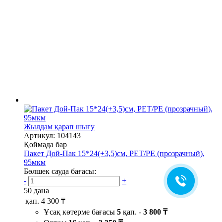
Жылдам қарап шығу
Артикул: 104143
Қоймада бар
Пакет Дой-Пак 15*24(+3,5)см, PET/PE (прозрачный),
95мкм
Бөлшек сауда бағасы:
-
+
50 дана
қап.
4 300 ₸
Ұсақ көтерме бағасы
5
қап. -
3 800 ₸