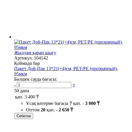
Жылдам қарап шығу
Артикул: 104142
Қоймада бар
Пакет Дой-Пак 13*21(+4)см, PET/PE (прозрачный),
95мкм
Бөлшек сауда бағасы:
-
+
50 дана
қап.
3 400 ₸
Ұсақ көтерме бағасы
7
қап. -
3 000 ₸
Оптом
20
қап. -
2 650 ₸
Себетке