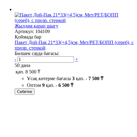
Жылдам қарап шығу
Артикул: 104109
Қоймада бар
Пакет Дой-Пак 21*33(+4,5)см, Мет/PET/БОПП (сереб), с
прозр. стенкой
Бөлшек сауда бағасы:
-
+
50 дана
қап.
8 500 ₸
Ұсақ көтерме бағасы
3
қап. -
7 500 ₸
Оптом
9
қап. -
6 500 ₸
Себетке