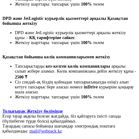
Жеткізу шарттары: тапсырыс үшін
100%
төлем
DPD және JetLogistic курьерлік қызметтері арқылы Қазақстан
бойынша жеткізу
DPD және JetLogistic курьерлік қызметтері арқылы жеткізу
құны –
КҚ тарифтеріне сәйкес
.
Жеткізу шарттары: тапсырыс үшін
100%
төлем
Қазақстан бойынша көлік компанияларымен жеткізу
Тапсырыстарды
кез-келген көлік компаниялары
арқылы
салып жібере аламыз. Көлік компаниясына дейін жеткізу құны -
2500 ₸
Сіз сондай-ақ біздің қоймадан тапсырысыңызды өзіңіз алып
кетуге тапсырыс бере аласыз немесе
inDrive
курьеріне қоңырау
шала аласыз.
Жеткізу шарттары: тапсырыс үшін
100%
төлем
Толығырақ Жеткізу бөлімінде
Егер тауар ақаулы болған жағдайда, біз қайтаруға тиісті сапада
(бүлінбеген түрде болса) қабылдаймыз.
Тауардың сапасы бойынша шағымдар электрондық поштаға
қабылданады:
mail@webpack.kz