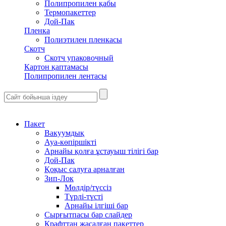
Полипропилен қабы
Термопакеттер
Дой-Пак
Пленка
Полиэтилен пленкасы
Скотч
Скотч упаковочный
Картон қаптамасы
Полипропилен лентасы
Пакет
Вакуумдық
Ауа-көпіршікті
Арнайы қолға ұстауыш тілігі бар
Дой-Пак
Қоқыс салуға арналған
Зип-Лок
Мөлдір/түссіз
Түрлі-түсті
Арнайы ілгіші бар
Сырғытпасы бар слайдер
Крафттан жасалған пакеттер