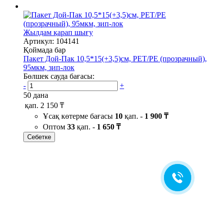
Жылдам қарап шығу
Артикул: 104141
Қоймада бар
Пакет Дой-Пак 10,5*15(+3,5)см, PET/PE (прозрачный),
95мкм, зип-лок
Бөлшек сауда бағасы:
-
+
50 дана
қап.
2 150 ₸
Ұсақ көтерме бағасы
10
қап. -
1 900 ₸
Оптом
33
қап. -
1 650 ₸
Себетке