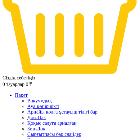
Сіздің себетіңіз
0
тауарлар
0
₸
Пакет
Вакуумдық
Ауа-көпіршікті
Арнайы қолға ұстауыш тілігі бар
Дой-Пак
Қоқыс салуға арналған
Зип-Лок
Сырғытпасы бар слайдер