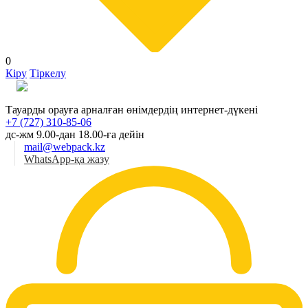
0
Кіру
Тіркелу
Қаз
Тауарды орауға арналған өнімдердің интернет-дүкені
+7 (727) 310-85-06
дс-жм 9.00-дан 18.00-ға дейін
mail@webpack.kz
WhatsApp-қа жазу