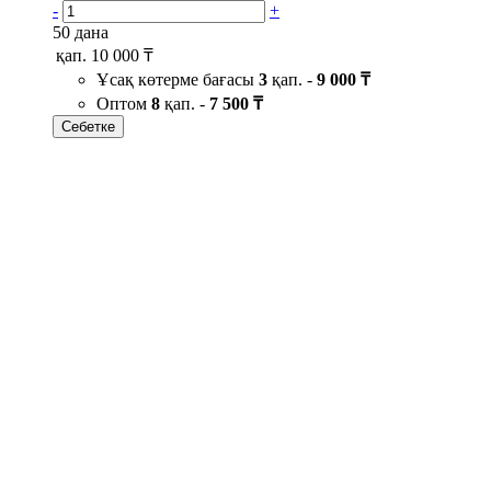
-
+
50 дана
қап.
10 000 ₸
Ұсақ көтерме бағасы
3
қап. -
9 000 ₸
Оптом
8
қап. -
7 500 ₸
Себетке