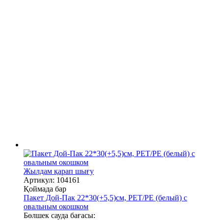
Жылдам қарап шығу
Артикул: 104161
Қоймада бар
Пакет Дой-Пак 22*30(+5,5)см, PET/PE (белый) с
овальным окошком
Бөлшек сауда бағасы: