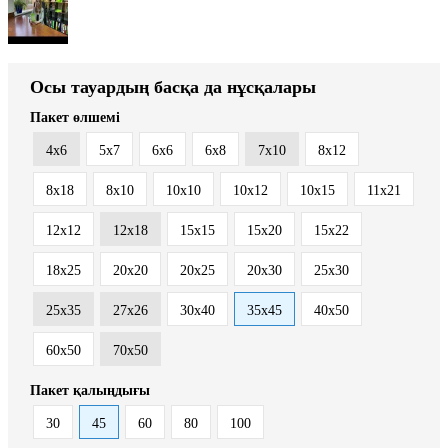
Осы тауардың басқа да нұсқалары
Пакет өлшемі
4x6
5x7
6x6
6x8
7x10
8x12
8x18
8х10
10x10
10x12
10x15
11x21
12x12
12x18
15x15
15x20
15x22
18x25
20x20
20x25
20x30
25x30
25x35
27x26
30x40
35x45
40x50
60x50
70x50
Пакет қалыңдығы
30
45
60
80
100