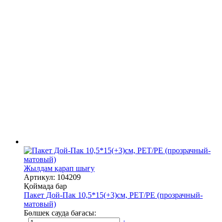
Жылдам қарап шығу
Артикул: 104209
Қоймада бар
Пакет Дой-Пак 10,5*15(+3)см, PET/PE (прозрачный-
матовый)
Бөлшек сауда бағасы: