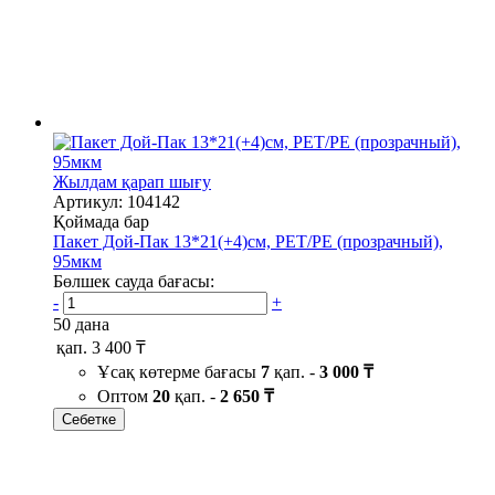
Жылдам қарап шығу
Артикул: 104142
Қоймада бар
Пакет Дой-Пак 13*21(+4)см, PET/PE (прозрачный),
95мкм
Бөлшек сауда бағасы:
-
+
50 дана
қап.
3 400 ₸
Ұсақ көтерме бағасы
7
қап. -
3 000 ₸
Оптом
20
қап. -
2 650 ₸
Себетке