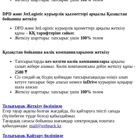
DPD және JetLogistic курьерлік қызметтері арқылы Қазақстан
бойынша жеткізу
DPD және JetLogistic курьерлік қызметтері арқылы жеткізу
құны –
КҚ тарифтеріне сәйкес
.
Жеткізу шарттары: тапсырыс үшін
100%
төлем
Қазақстан бойынша көлік компанияларымен жеткізу
Тапсырыстарды
кез-келген көлік компаниялары
арқылы
салып жібере аламыз. Көлік компаниясына дейін жеткізу құны -
2500 ₸
Сіз сондай-ақ біздің қоймадан тапсырысыңызды өзіңіз алып
кетуге тапсырыс бере аласыз немесе
inDrive
курьеріне қоңырау
шала аласыз.
Жеткізу шарттары: тапсырыс үшін
100%
төлем
Толығырақ Жеткізу бөлімінде
Егер тауар ақаулы болған жағдайда, біз қайтаруға тиісті сапада
(бүлінбеген түрде болса) қабылдаймыз.
Тауардың сапасы бойынша шағымдар электрондық поштаға
қабылданады:
mail@webpack.kz
Толығырақ Қайтару бөлімінде