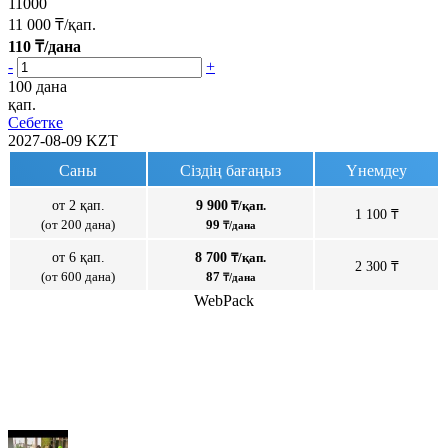
11000
11 000
₸/қап.
110
₸/дана
-
+
100 дана
қап.
Себетке
2027-08-09
KZT
Саны
Сіздің бағаңыз
Үнемдеу
от 2 қап.
9 900
₸/қап.
1 100 ₸
(от 200 дана)
99
₸/дана
от 6 қап.
8 700
₸/қап.
2 300 ₸
(от 600 дана)
87
₸/дана
WebPack