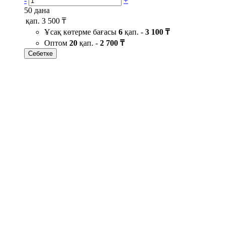
-
+
50 дана
қап.
3 500 ₸
Ұсақ көтерме бағасы
6
қап. -
3 100 ₸
Оптом
20
қап. -
2 700 ₸
Себетке