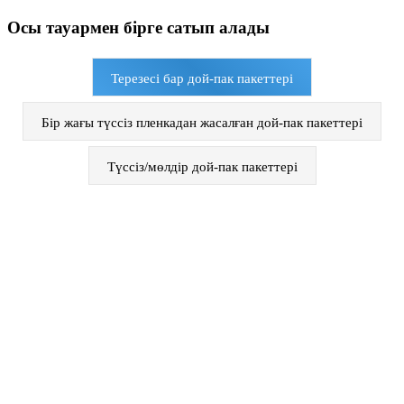
Осы тауармен бірге сатып алады
Терезесі бар дой-пак пакеттері
Бір жағы түссіз пленкадан жасалған дой-пак пакеттері
Түссіз/мөлдір дой-пак пакеттері