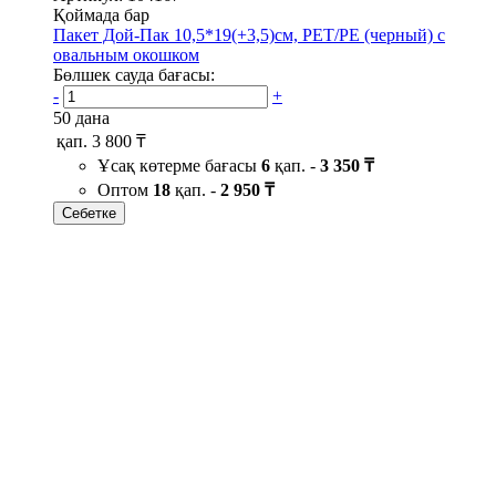
Қоймада бар
Пакет Дой-Пак 10,5*19(+3,5)см, PET/PE (черный) с
овальным окошком
Бөлшек сауда бағасы:
-
+
50 дана
қап.
3 800 ₸
Ұсақ көтерме бағасы
6
қап. -
3 350 ₸
Оптом
18
қап. -
2 950 ₸
Себетке