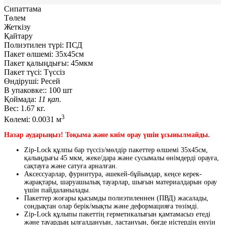
Сипаттама
Төлем
Жеткізу
Қайтару
Полиэтилен түрі:
ПСД
Пакет өлшемі:
35x45см
Пакет қалыңдығы:
45мкм
Пакет түсі:
Түссіз
Өндіруші:
Ресей
В упаковке::
100 шт
Қоймада:
11 қап.
Вес:
1.67 кг.
3
Көлемі:
0.0031 м
Назар аударыңыз! Тоқыма және киім орау үшін ұсынылмайды.
Zip-Lock құлпы бар түссіз/мөлдір пакеттер өлшемі 35х45см,
қалыңдығы 45 мкм, жеке/дара және сусымалы өнімдерді орауға,
сақтауға және сатуға арналған.
Аксессуарлар, фурнитура, әшекей-бұйымдар, кеңсе керек-
жарақтары, шаруашылық тауарлар, шығын материалдарын орау
үшін пайдаланылады.
Пакеттер жоғары қысымды полиэтиленнен (ПВД) жасалады,
сондықтан олар берік/мықты және деформацияға төзімді.
Zip-Lock құлыпы пакеттің герметикалығын қамтамасыз етеді
және тауардың ылғалдануын, ластануын, бөгде иістердің енуін