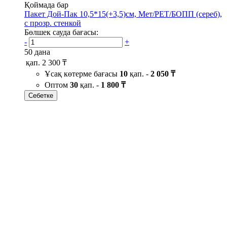
Қоймада бар
Пакет Дой-Пак 10,5*15(+3,5)см, Мет/PET/БОПП (сереб),
с прозр. стенкой
Бөлшек сауда бағасы:
-
+
50 дана
қап.
2 300 ₸
Ұсақ көтерме бағасы
10
қап. -
2 050 ₸
Оптом
30
қап. -
1 800 ₸
Себетке