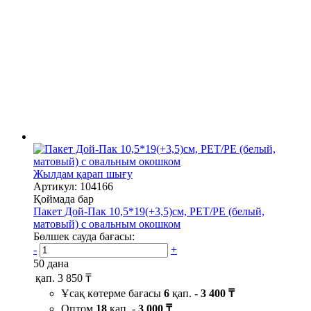
Жылдам қарап шығу
Артикул: 104166
Қоймада бар
Пакет Дой-Пак 10,5*19(+3,5)см, PET/PE (белый,
матовый) с овальным окошком
Бөлшек сауда бағасы:
-
+
50 дана
қап.
3 850 ₸
Ұсақ көтерме бағасы
6
қап. -
3 400 ₸
Оптом
18
қап. -
3 000 ₸