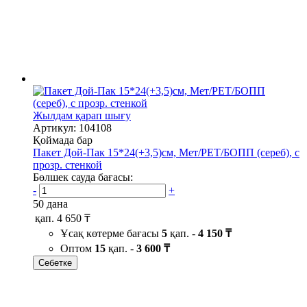
Жылдам қарап шығу
Артикул: 104108
Қоймада бар
Пакет Дой-Пак 15*24(+3,5)см, Мет/PET/БОПП (сереб), с
прозр. стенкой
Бөлшек сауда бағасы:
-
+
50 дана
қап.
4 650 ₸
Ұсақ көтерме бағасы
5
қап. -
4 150 ₸
Оптом
15
қап. -
3 600 ₸
Себетке