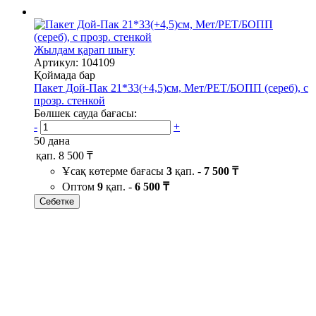
Жылдам қарап шығу
Артикул: 104109
Қоймада бар
Пакет Дой-Пак 21*33(+4,5)см, Мет/PET/БОПП (сереб), с
прозр. стенкой
Бөлшек сауда бағасы:
-
+
50 дана
қап.
8 500 ₸
Ұсақ көтерме бағасы
3
қап. -
7 500 ₸
Оптом
9
қап. -
6 500 ₸
Себетке