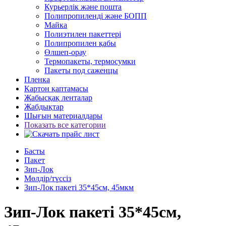
Курьерлік және пошта
Полипропиленді және БОПП
Майка
Полиэтилен пакеттері
Полипропилен қабы
Өлшеп-орау
Термопакеты, термосумки
Пакеты под саженцы
Пленка
Картон қаптамасы
Жабысқақ ленталар
Жабдықтар
Шығын материалдары
Показать все категории
Басты
Пакет
Зип-Лок
Мөлдір/түссіз
Зип-Лок пакеті 35*45см, 45мкм
Зип-Лок пакеті 35*45см,