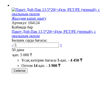
Жылдам қарап шығу
Артикул: 104124
Қоймада бар
Пакет Дой-Пак 13,5*20(+4)см, PET/PE (черный), с
овальным окном
Бөлшек сауда бағасы:
-
+
50 дана
қап.
5 000 ₸
Ұсақ көтерме бағасы
5
қап. -
4 450 ₸
Оптом
14
қап. -
3 900 ₸
Себетке