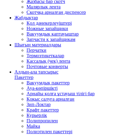
Жазбасы бар скотч
Малярлық лента
Скотчқа арналған диспенсер
Жабдықтар
Қол дәнекерлеуіштері
Ножные запайщики
Вакуумдық қаптауыштар
Запчасти к запайщикам
Шығын материалдары
Перчатки
Термоэтикеткалар
Кассалық (чек) лента
Почтовые конверты
Алдын-ала тапсырыс
Пакеттер
Вакуумдық пакеттер
Ауа-көпіршікті
Арнайы қолға ұстауыш тілігі бар
Қоқыс салуға арналған
Зип-Локтар
Крафт пакеттер
Курьерлік
Полипропилен
Майка
Полиэтилен пакеттері