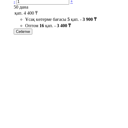
-
+
50 дана
қап.
4 400 ₸
Ұсақ көтерме бағасы
5
қап. -
3 900 ₸
Оптом
16
қап. -
3 400 ₸
Себетке