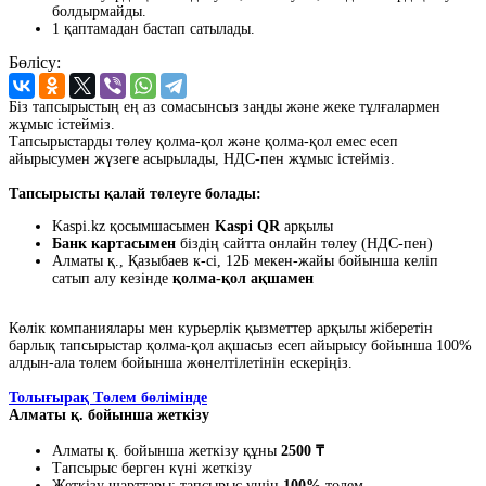
болдырмайды.
1 қаптамадан бастап сатылады.
Бөлісу:
Біз тапсырыстың ең аз сомасынсыз заңды және жеке тұлғалармен
жұмыс істейміз.
Тапсырыстарды төлеу қолма-қол және қолма-қол емес есеп
айырысумен жүзеге асырылады, НДС-пен жұмыс істейміз.
Тапсырысты қалай төлеуге болады:
Kaspi.kz қосымшасымен
Kaspi QR
арқылы
Банк картасымен
біздің сайтта онлайн төлеу (НДС-пен)
Алматы қ., Қазыбаев к-сі, 12Б мекен-жайы бойынша келіп
сатып алу кезінде
қолма-қол ақшамен
Көлік компаниялары мен курьерлік қызметтер арқылы жіберетін
барлық тапсырыстар қолма-қол ақшасыз есеп айырысу бойынша 100%
алдын-ала төлем бойынша жөнелтілетінін ескеріңіз.
Толығырақ Төлем бөлімінде
Алматы қ. бойынша жеткізу
Алматы қ. бойынша жеткізу құны
2500 ₸
Тапсырыс берген күні жеткізу
Жеткізу шарттары: тапсырыс үшін
100%
төлем