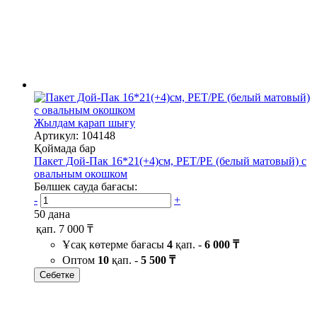
Жылдам қарап шығу
Артикул: 104148
Қоймада бар
Пакет Дой-Пак 16*21(+4)см, PET/PE (белый матовый) с
овальным окошком
Бөлшек сауда бағасы:
-
+
50 дана
қап.
7 000 ₸
Ұсақ көтерме бағасы
4
қап. -
6 000 ₸
Оптом
10
қап. -
5 500 ₸
Себетке