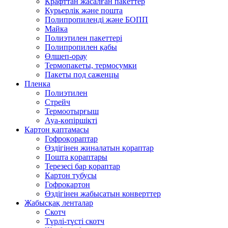
Крафттан жасалған пакеттер
Курьерлік және пошта
Полипропиленді және БОПП
Майка
Полиэтилен пакеттері
Полипропилен қабы
Өлшеп-орау
Термопакеты, термосумки
Пакеты под саженцы
Пленка
Полиэтилен
Стрейч
Термоотырғыш
Ауа-көпіршікті
Картон қаптамасы
Гофроқораптар
Өздігінен жиналатын қораптар
Пошта қораптары
Терезесі бар қораптар
Картон тубусы
Гофрокартон
Өздігінен жабысатын конверттер
Жабысқақ ленталар
Скотч
Түрлі-түсті скотч