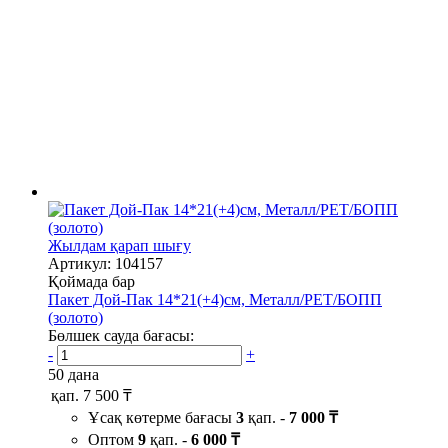
Жылдам қарап шығу
Артикул: 104157
Қоймада бар
Пакет Дой-Пак 14*21(+4)см, Металл/PET/БОПП
(золото)
Бөлшек сауда бағасы:
-
+
50 дана
қап.
7 500 ₸
Ұсақ көтерме бағасы
3
қап. -
7 000 ₸
Оптом
9
қап. -
6 000 ₸