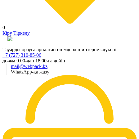
0
Кіру
Тіркелу
Қаз
Тауарды орауға арналған өнімдердің интернет-дүкені
+7 (727) 310-85-06
дс-жм 9.00-дан 18.00-ға дейін
mail@webpack.kz
WhatsApp-қа жазу