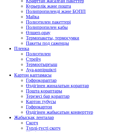
Крафттан жасалған пакеттер
Курьерлік және пошта
Полипропиленді және БОПП
Майка
Полиэтилен пакеттері
Полипропилен қабы
Өлшеп-орау
Термопакеты, термосумки
Пакеты под саженцы
Пленка
Полиэтилен
Стрейч
Термоотырғыш
Ауа-көпіршікті
Картон қаптамасы
Гофроқораптар
Өздігінен жиналатын қораптар
Пошта қораптары
Терезесі бар қораптар
Картон тубусы
Гофрокартон
Өздігінен жабысатын конверттер
Жабысқақ ленталар
Скотч
Түрлі-түсті скотч