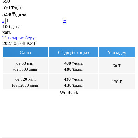
550
550
₸/қап.
5.50
₸/дана
-
+
100 дана
қап.
Тапсырыс беру
2027-08-08
KZT
Саны
Сіздің бағаңыз
Үнемдеу
от 38 қап.
490
₸/қап.
60 ₸
(от 3800 дана)
4.90
₸/дана
от 120 қап.
430
₸/қап.
120 ₸
(от 12000 дана)
4.30
₸/дана
WebPack