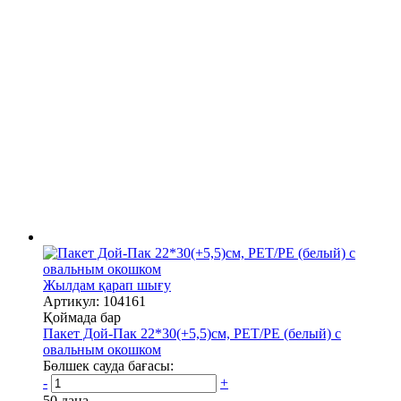
Жылдам қарап шығу
Артикул: 104161
Қоймада бар
Пакет Дой-Пак 22*30(+5,5)см, PET/PE (белый) с
овальным окошком
Бөлшек сауда бағасы:
-
+
50 дана