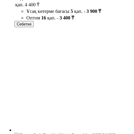
қап.
4 400 ₸
Ұсақ көтерме бағасы
5
қап. -
3 900 ₸
Оптом
16
қап. -
3 400 ₸
Себетке