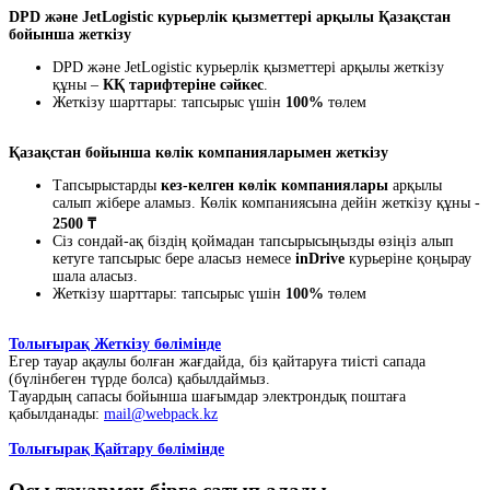
DPD және JetLogistic курьерлік қызметтері арқылы Қазақстан
бойынша жеткізу
DPD және JetLogistic курьерлік қызметтері арқылы жеткізу
құны –
КҚ тарифтеріне сәйкес
.
Жеткізу шарттары: тапсырыс үшін
100%
төлем
Қазақстан бойынша көлік компанияларымен жеткізу
Тапсырыстарды
кез-келген көлік компаниялары
арқылы
салып жібере аламыз. Көлік компаниясына дейін жеткізу құны -
2500 ₸
Сіз сондай-ақ біздің қоймадан тапсырысыңызды өзіңіз алып
кетуге тапсырыс бере аласыз немесе
inDrive
курьеріне қоңырау
шала аласыз.
Жеткізу шарттары: тапсырыс үшін
100%
төлем
Толығырақ Жеткізу бөлімінде
Егер тауар ақаулы болған жағдайда, біз қайтаруға тиісті сапада
(бүлінбеген түрде болса) қабылдаймыз.
Тауардың сапасы бойынша шағымдар электрондық поштаға
қабылданады:
mail@webpack.kz
Толығырақ Қайтару бөлімінде