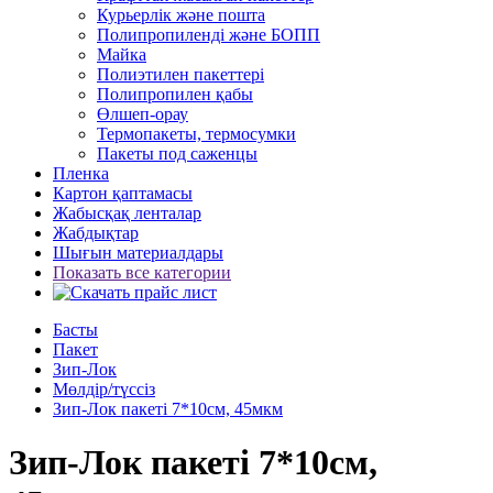
Курьерлік және пошта
Полипропиленді және БОПП
Майка
Полиэтилен пакеттері
Полипропилен қабы
Өлшеп-орау
Термопакеты, термосумки
Пакеты под саженцы
Пленка
Картон қаптамасы
Жабысқақ ленталар
Жабдықтар
Шығын материалдары
Показать все категории
Басты
Пакет
Зип-Лок
Мөлдір/түссіз
Зип-Лок пакеті 7*10см, 45мкм
Зип-Лок пакеті 7*10см,