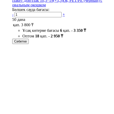
Пакет Дой-Пак 10,5*19(+3,5)см, PET/PE (черный) с
овальным окошком
Бөлшек сауда бағасы:
-
+
50 дана
қап.
3 800 ₸
Ұсақ көтерме бағасы
6
қап. -
3 350 ₸
Оптом
18
қап. -
2 950 ₸
Себетке