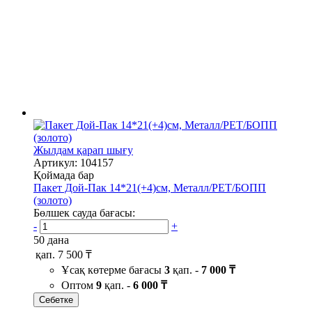
Жылдам қарап шығу
Артикул: 104157
Қоймада бар
Пакет Дой-Пак 14*21(+4)см, Металл/PET/БОПП
(золото)
Бөлшек сауда бағасы:
-
+
50 дана
қап.
7 500 ₸
Ұсақ көтерме бағасы
3
қап. -
7 000 ₸
Оптом
9
қап. -
6 000 ₸
Себетке