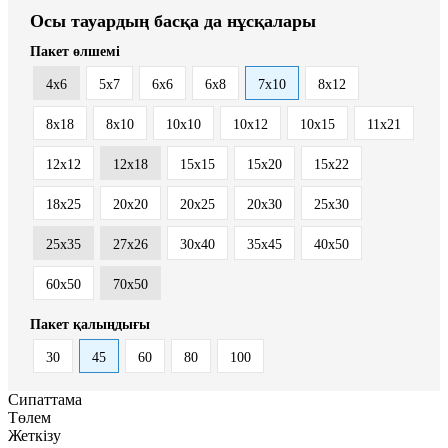
Осы тауардың басқа да нұсқалары
Пакет өлшемі
4x6
5x7
6x6
6x8
7x10
8x12
8x18
8х10
10x10
10x12
10x15
11x21
12x12
12x18
15x15
15x20
15x22
18x25
20x20
20x25
20x30
25x30
25x35
27x26
30x40
35x45
40x50
60x50
70x50
Пакет қалыңдығы
30
45
60
80
100
Сипаттама
Төлем
Жеткізу