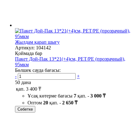
Жылдам қарап шығу
Артикул: 104142
Қоймада бар
Пакет Дой-Пак 13*21(+4)см, PET/PE (прозрачный),
95мкм
Бөлшек сауда бағасы:
-
+
50 дана
қап.
3 400 ₸
Ұсақ көтерме бағасы
7
қап. -
3 000 ₸
Оптом
20
қап. -
2 650 ₸
Себетке