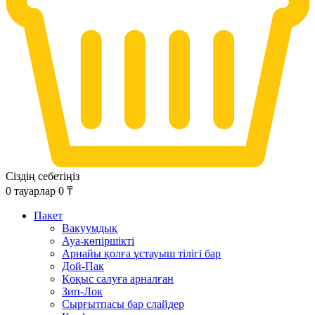
Сіздің себетіңіз
0
тауарлар
0
₸
Пакет
Вакуумдық
Ауа-көпіршікті
Арнайы қолға ұстауыш тілігі бар
Дой-Пак
Қоқыс салуға арналған
Зип-Лок
Сырғытпасы бар слайдер