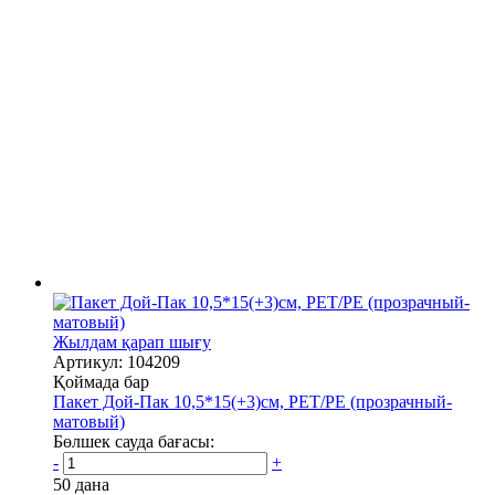
Жылдам қарап шығу
Артикул: 104209
Қоймада бар
Пакет Дой-Пак 10,5*15(+3)см, PET/PE (прозрачный-
матовый)
Бөлшек сауда бағасы:
-
+
50 дана