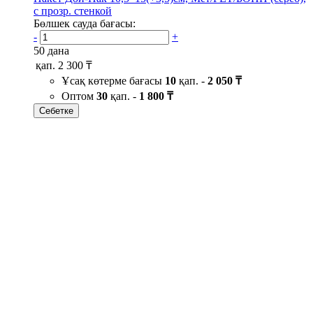
с прозр. стенкой
Бөлшек сауда бағасы:
-
+
50 дана
қап.
2 300 ₸
Ұсақ көтерме бағасы
10
қап. -
2 050 ₸
Оптом
30
қап. -
1 800 ₸
Себетке