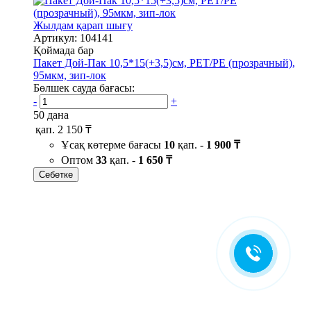
Жылдам қарап шығу
Артикул: 104141
Қоймада бар
Пакет Дой-Пак 10,5*15(+3,5)см, PET/PE (прозрачный),
95мкм, зип-лок
Бөлшек сауда бағасы:
-
+
50 дана
қап.
2 150 ₸
Ұсақ көтерме бағасы
10
қап. -
1 900 ₸
Оптом
33
қап. -
1 650 ₸
Себетке