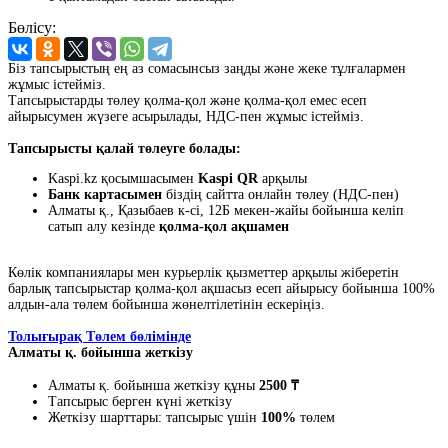
Бөлісу:
Біз тапсырыстың ең аз сомасынсыз заңды және жеке тұлғалармен
жұмыс істейміз.
Тапсырыстарды төлеу қолма-қол және қолма-қол емес есеп
айырысумен жүзеге асырылады, НДС-пен жұмыс істейміз.
Тапсырысты қалай төлеуге болады:
Kaspi.kz қосымшасымен
Kaspi QR
арқылы
Банк картасымен
біздің сайтта онлайн төлеу (НДС-пен)
Алматы қ., Қазыбаев к-сі, 12Б мекен-жайы бойынша келіп
сатып алу кезінде
қолма-қол ақшамен
Көлік компаниялары мен курьерлік қызметтер арқылы жіберетін
барлық тапсырыстар қолма-қол ақшасыз есеп айырысу бойынша 100%
алдын-ала төлем бойынша жөнелтілетінін ескеріңіз.
Толығырақ Төлем бөлімінде
Алматы қ. бойынша жеткізу
Алматы қ. бойынша жеткізу құны
2500 ₸
Тапсырыс берген күні жеткізу
Жеткізу шарттары: тапсырыс үшін
100%
төлем