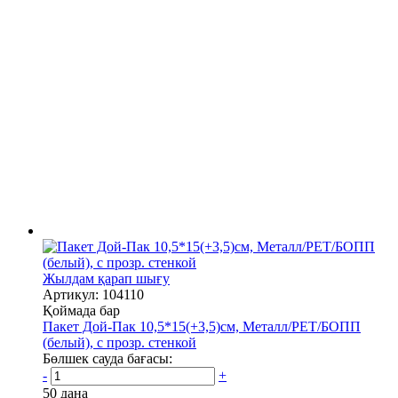
Жылдам қарап шығу
Артикул: 104110
Қоймада бар
Пакет Дой-Пак 10,5*15(+3,5)см, Металл/PET/БОПП
(белый), с прозр. стенкой
Бөлшек сауда бағасы:
-
+
50 дана