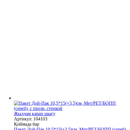
Жылдам қарап шығу
Артикул: 104103
Қоймада бар
Пакет Дой-Пак 10,5*15(+3,5)см, Мет/PET/БОПП (сереб),