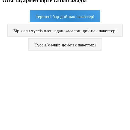
Осы тауармен бірге сатып алады
Терезесі бар дой-пак пакеттері
Бір жағы түссіз пленкадан жасалған дой-пак пакеттері
Түссіз/мөлдір дой-пак пакеттері