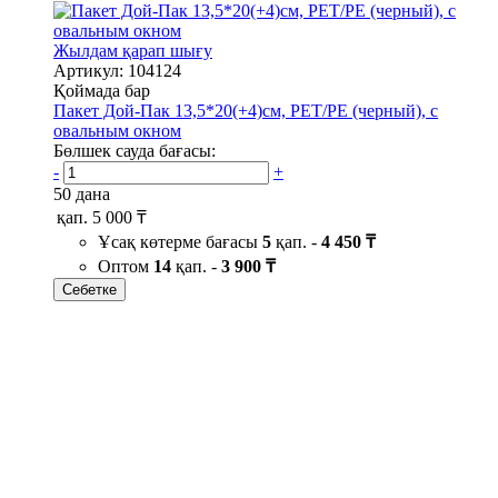
Жылдам қарап шығу
Артикул: 104124
Қоймада бар
Пакет Дой-Пак 13,5*20(+4)см, PET/PE (черный), с
овальным окном
Бөлшек сауда бағасы:
-
+
50 дана
қап.
5 000 ₸
Ұсақ көтерме бағасы
5
қап. -
4 450 ₸
Оптом
14
қап. -
3 900 ₸
Себетке