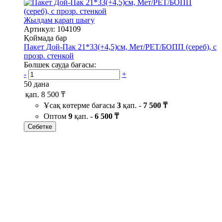
Жылдам қарап шығу
Артикул: 104109
Қоймада бар
Пакет Дой-Пак 21*33(+4,5)см, Мет/PET/БОПП (сереб), с
прозр. стенкой
Бөлшек сауда бағасы:
-
+
50 дана
қап.
8 500 ₸
Ұсақ көтерме бағасы
3
қап. -
7 500 ₸
Оптом
9
қап. -
6 500 ₸
Себетке