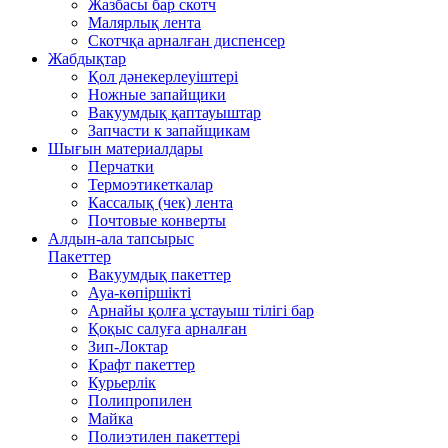
Жазбасы бар скотч
Малярлық лента
Скотчқа арналған диспенсер
Жабдықтар
Қол дәнекерлеуіштері
Ножные запайщики
Вакуумдық қаптауыштар
Запчасти к запайщикам
Шығын материалдары
Перчатки
Термоэтикеткалар
Кассалық (чек) лента
Почтовые конверты
Алдын-ала тапсырыс
Пакеттер
Вакуумдық пакеттер
Ауа-көпіршікті
Арнайы қолға ұстауыш тілігі бар
Қоқыс салуға арналған
Зип-Локтар
Крафт пакеттер
Курьерлік
Полипропилен
Майка
Полиэтилен пакеттері