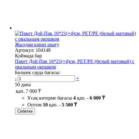
Жылдам қарап шығу
Артикул: 104148
Қоймада бар
Пакет Дой-Пак 16*21(+4)см, PET/PE (белый матовый) с
овальным окошком
Бөлшек сауда бағасы:
-
+
50 дана
қап.
7 000 ₸
Ұсақ көтерме бағасы
4
қап. -
6 000 ₸
Оптом
10
қап. -
5 500 ₸
Себетке