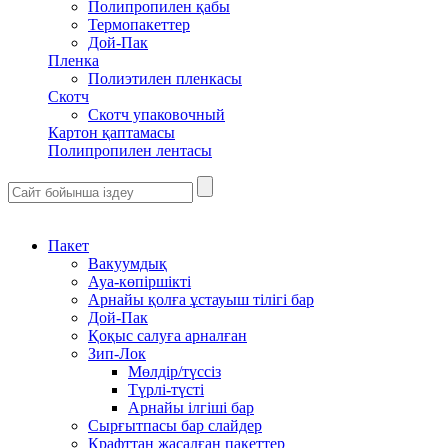
Полипропилен қабы
Термопакеттер
Дой-Пак
Пленка
Полиэтилен пленкасы
Скотч
Скотч упаковочный
Картон қаптамасы
Полипропилен лентасы
Пакет
Вакуумдық
Ауа-көпіршікті
Арнайы қолға ұстауыш тілігі бар
Дой-Пак
Қоқыс салуға арналған
Зип-Лок
Мөлдір/түссіз
Түрлі-түсті
Арнайы ілгіші бар
Сырғытпасы бар слайдер
Крафттан жасалған пакеттер