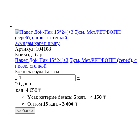
Жылдам қарап шығу
Артикул: 104108
Қоймада бар
Пакет Дой-Пак 15*24(+3,5)см, Мет/PET/БОПП (сереб), с
прозр. стенкой
Бөлшек сауда бағасы:
-
+
50 дана
қап.
4 650 ₸
Ұсақ көтерме бағасы
5
қап. -
4 150 ₸
Оптом
15
қап. -
3 600 ₸
Себетке