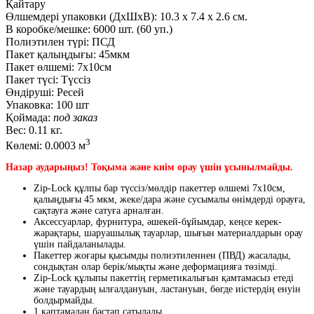
Қайтару
Өлшемдері упаковки (ДxШxВ):
10.3
x
7.4
x
2.6 см.
В коробке/мешке:
6000 шт. (60 уп.)
Полиэтилен түрі:
ПСД
Пакет қалыңдығы:
45мкм
Пакет өлшемі:
7x10см
Пакет түсі:
Түссіз
Өндіруші:
Ресей
Упаковка:
100 шт
Қоймада:
под заказ
Вес:
0.11 кг.
3
Көлемі:
0.0003 м
Назар аударыңыз! Тоқыма және киім орау үшін ұсынылмайды.
Zip-Lock құлпы бар түссіз/мөлдір пакеттер өлшемі 7х10см,
қалыңдығы 45 мкм, жеке/дара және сусымалы өнімдерді орауға,
сақтауға және сатуға арналған.
Аксессуарлар, фурнитура, әшекей-бұйымдар, кеңсе керек-
жарақтары, шаруашылық тауарлар, шығын материалдарын орау
үшін пайдаланылады.
Пакеттер жоғары қысымды полиэтиленнен (ПВД) жасалады,
сондықтан олар берік/мықты және деформацияға төзімді.
Zip-Lock құлыпы пакеттің герметикалығын қамтамасыз етеді
және тауардың ылғалдануын, ластануын, бөгде иістердің енуін
болдырмайды.
1 қаптамадан бастап сатылады.