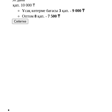
қап.
10 000 ₸
Ұсақ көтерме бағасы
3
қап. -
9 000 ₸
Оптом
8
қап. -
7 500 ₸
Себетке