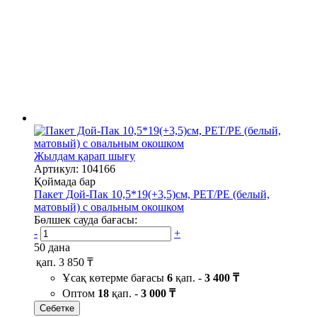
Жылдам қарап шығу
Артикул: 104166
Қоймада бар
Пакет Дой-Пак 10,5*19(+3,5)см, PET/PE (белый,
матовый) с овальным окошком
Бөлшек сауда бағасы:
-
+
50 дана
қап.
3 850 ₸
Ұсақ көтерме бағасы
6
қап. -
3 400 ₸
Оптом
18
қап. -
3 000 ₸
Себетке