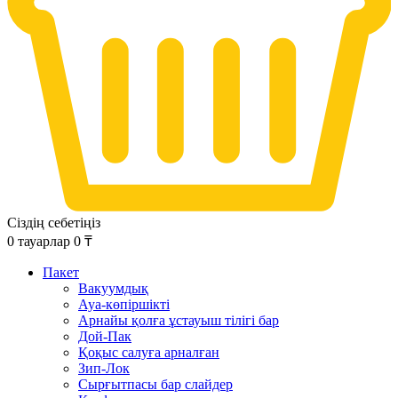
Сіздің себетіңіз
0
тауарлар
0
₸
Пакет
Вакуумдық
Ауа-көпіршікті
Арнайы қолға ұстауыш тілігі бар
Дой-Пак
Қоқыс салуға арналған
Зип-Лок
Сырғытпасы бар слайдер