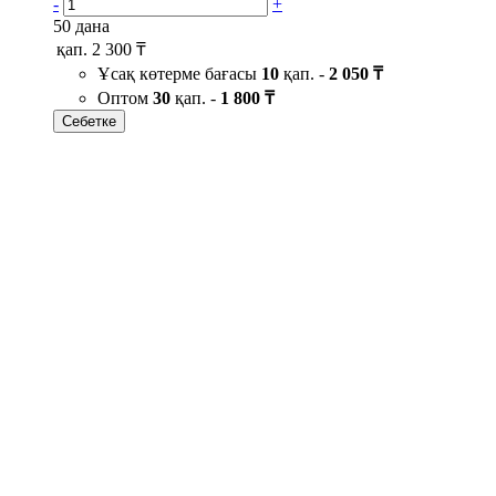
-
+
50 дана
қап.
2 300 ₸
Ұсақ көтерме бағасы
10
қап. -
2 050 ₸
Оптом
30
қап. -
1 800 ₸
Себетке