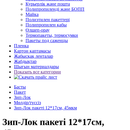
Курьерлік және пошта
Полипропиленді және БОПП
Майка
Полиэтилен пакеттері
Полипропилен қабы
Өлшеп-орау
Термопакеты, термосумки
Пакеты под саженцы
Пленка
Картон қаптамасы
Жабысқақ ленталар
Жабдықтар
Шығын материалдары
Показать все категории
Басты
Пакет
Зип-Лок
Мөлдір/түссіз
Зип-Лок пакеті 12*17см, 45мкм
Зип-Лок пакеті 12*17см,