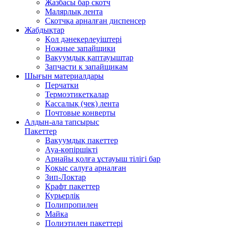
Жазбасы бар скотч
Малярлық лента
Скотчқа арналған диспенсер
Жабдықтар
Қол дәнекерлеуіштері
Ножные запайщики
Вакуумдық қаптауыштар
Запчасти к запайщикам
Шығын материалдары
Перчатки
Термоэтикеткалар
Кассалық (чек) лента
Почтовые конверты
Алдын-ала тапсырыс
Пакеттер
Вакуумдық пакеттер
Ауа-көпіршікті
Арнайы қолға ұстауыш тілігі бар
Қоқыс салуға арналған
Зип-Локтар
Крафт пакеттер
Курьерлік
Полипропилен
Майка
Полиэтилен пакеттері