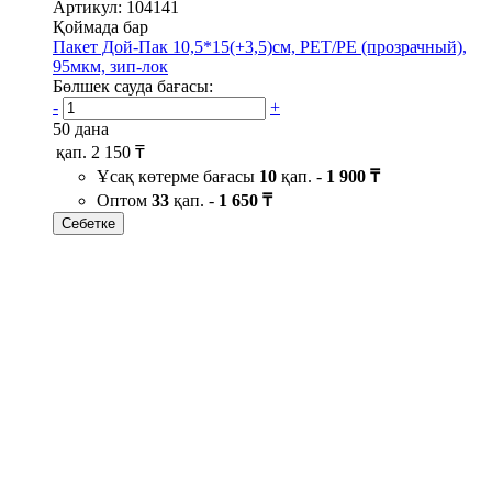
Артикул: 104141
Қоймада бар
Пакет Дой-Пак 10,5*15(+3,5)см, PET/PE (прозрачный),
95мкм, зип-лок
Бөлшек сауда бағасы:
-
+
50 дана
қап.
2 150 ₸
Ұсақ көтерме бағасы
10
қап. -
1 900 ₸
Оптом
33
қап. -
1 650 ₸
Себетке