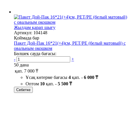
Жылдам қарап шығу
Артикул: 104148
Қоймада бар
Пакет Дой-Пак 16*21(+4)см, PET/PE (белый матовый) с
овальным окошком
Бөлшек сауда бағасы:
-
+
50 дана
қап.
7 000 ₸
Ұсақ көтерме бағасы
4
қап. -
6 000 ₸
Оптом
10
қап. -
5 500 ₸
Себетке