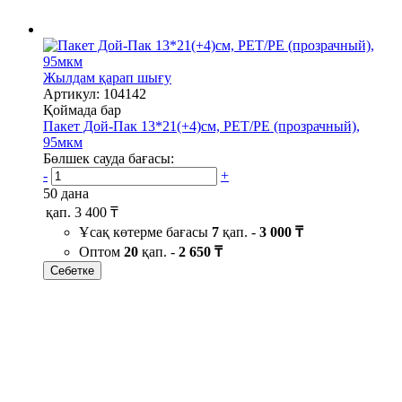
Жылдам қарап шығу
Артикул: 104142
Қоймада бар
Пакет Дой-Пак 13*21(+4)см, PET/PE (прозрачный),
95мкм
Бөлшек сауда бағасы:
-
+
50 дана
қап.
3 400 ₸
Ұсақ көтерме бағасы
7
қап. -
3 000 ₸
Оптом
20
қап. -
2 650 ₸
Себетке