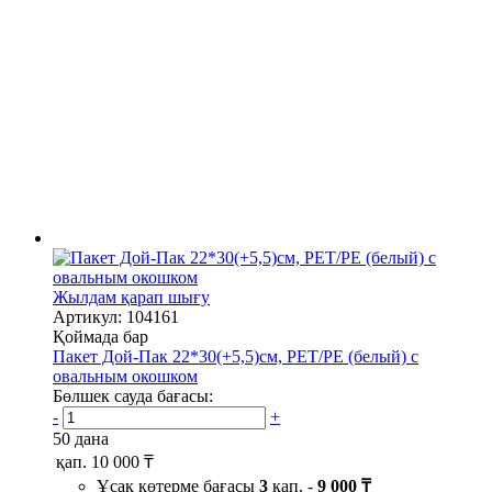
Жылдам қарап шығу
Артикул: 104161
Қоймада бар
Пакет Дой-Пак 22*30(+5,5)см, PET/PE (белый) с
овальным окошком
Бөлшек сауда бағасы:
-
+
50 дана
қап.
10 000 ₸
Ұсақ көтерме бағасы
3
қап. -
9 000 ₸