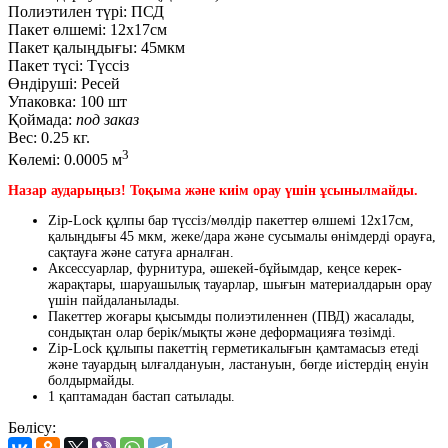
Полиэтилен түрі:
ПСД
Пакет өлшемі:
12x17см
Пакет қалыңдығы:
45мкм
Пакет түсі:
Түссіз
Өндіруші:
Ресей
Упаковка:
100 шт
Қоймада:
под заказ
Вес:
0.25 кг.
3
Көлемі:
0.0005 м
Назар аударыңыз! Тоқыма және киім орау үшін ұсынылмайды.
Zip-Lock құлпы бар түссіз/мөлдір пакеттер өлшемі 12х17см,
қалыңдығы 45 мкм, жеке/дара және сусымалы өнімдерді орауға,
сақтауға және сатуға арналған.
Аксессуарлар, фурнитура, әшекей-бұйымдар, кеңсе керек-
жарақтары, шаруашылық тауарлар, шығын материалдарын орау
үшін пайдаланылады.
Пакеттер жоғары қысымды полиэтиленнен (ПВД) жасалады,
сондықтан олар берік/мықты және деформацияға төзімді.
Zip-Lock құлыпы пакеттің герметикалығын қамтамасыз етеді
және тауардың ылғалдануын, ластануын, бөгде иістердің енуін
болдырмайды.
1 қаптамадан бастап сатылады.
Бөлісу: