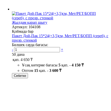
Жылдам қарап шығу
Артикул: 104108
Қоймада бар
Пакет Дой-Пак 15*24(+3,5)см, Мет/PET/БОПП (сереб), с
прозр. стенкой
Бөлшек сауда бағасы:
-
+
50 дана
қап.
4 650 ₸
Ұсақ көтерме бағасы
5
қап. -
4 150 ₸
Оптом
15
қап. -
3 600 ₸
Себетке