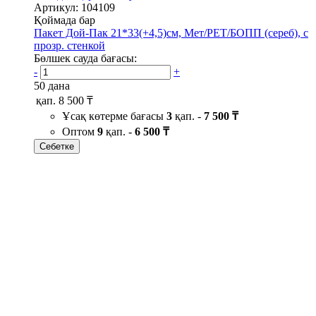
Артикул: 104109
Қоймада бар
Пакет Дой-Пак 21*33(+4,5)см, Мет/PET/БОПП (сереб), с
прозр. стенкой
Бөлшек сауда бағасы:
-
+
50 дана
қап.
8 500 ₸
Ұсақ көтерме бағасы
3
қап. -
7 500 ₸
Оптом
9
қап. -
6 500 ₸
Себетке