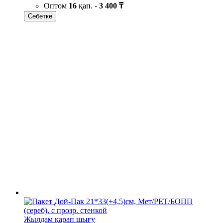
Оптом
16
қап. -
3 400 ₸
Себетке
Жылдам қарап шығу