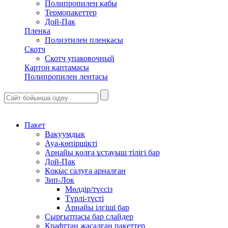
Полипропилен қабы
Термопакеттер
Дой-Пак
Пленка
Полиэтилен пленкасы
Скотч
Скотч упаковочный
Картон қаптамасы
Полипропилен лентасы
Пакет
Вакуумдық
Ауа-көпіршікті
Арнайы қолға ұстауыш тілігі бар
Дой-Пак
Қоқыс салуға арналған
Зип-Лок
Мөлдір/түссіз
Түрлі-түсті
Арнайы ілгіші бар
Сырғытпасы бар слайдер
Крафттан жасалған пакеттер