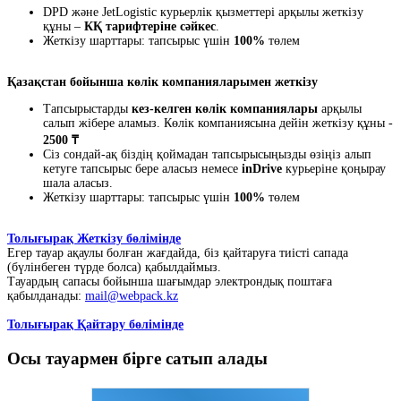
DPD және JetLogistic курьерлік қызметтері арқылы жеткізу
құны –
КҚ тарифтеріне сәйкес
.
Жеткізу шарттары: тапсырыс үшін
100%
төлем
Қазақстан бойынша көлік компанияларымен жеткізу
Тапсырыстарды
кез-келген көлік компаниялары
арқылы
салып жібере аламыз. Көлік компаниясына дейін жеткізу құны -
2500 ₸
Сіз сондай-ақ біздің қоймадан тапсырысыңызды өзіңіз алып
кетуге тапсырыс бере аласыз немесе
inDrive
курьеріне қоңырау
шала аласыз.
Жеткізу шарттары: тапсырыс үшін
100%
төлем
Толығырақ Жеткізу бөлімінде
Егер тауар ақаулы болған жағдайда, біз қайтаруға тиісті сапада
(бүлінбеген түрде болса) қабылдаймыз.
Тауардың сапасы бойынша шағымдар электрондық поштаға
қабылданады:
mail@webpack.kz
Толығырақ Қайтару бөлімінде
Осы тауармен бірге сатып алады