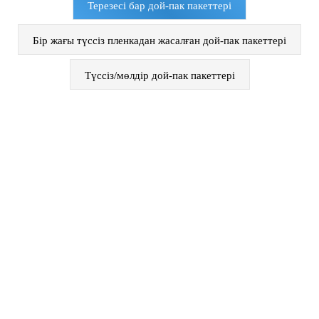
Терезесі бар дой-пак пакеттері
Бір жағы түссіз пленкадан жасалған дой-пак пакеттері
Түссіз/мөлдір дой-пак пакеттері