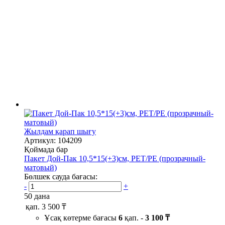
Жылдам қарап шығу
Артикул: 104209
Қоймада бар
Пакет Дой-Пак 10,5*15(+3)см, PET/PE (прозрачный-
матовый)
Бөлшек сауда бағасы:
-
+
50 дана
қап.
3 500 ₸
Ұсақ көтерме бағасы
6
қап. -
3 100 ₸