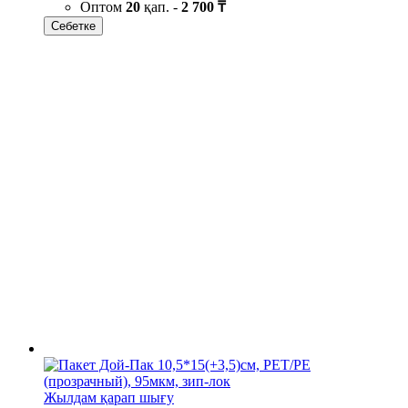
Оптом
20
қап. -
2 700 ₸
Себетке
Жылдам қарап шығу