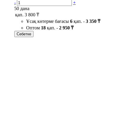
-
+
50 дана
қап.
3 800 ₸
Ұсақ көтерме бағасы
6
қап. -
3 350 ₸
Оптом
18
қап. -
2 950 ₸
Себетке