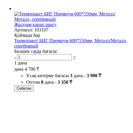
Жылдам қарап шығу
Артикул: 103107
Қоймада бар
Термопакет БИГ Премиум 600*550мм, Металл/Металл,
серебряный
Бөлшек сауда бағасы:
-
+
1 дана
дана
4 700 ₸
Ұсақ көтерме бағасы
3
дана -
3 900 ₸
Оптом
8
дана -
3 350 ₸
Себетке