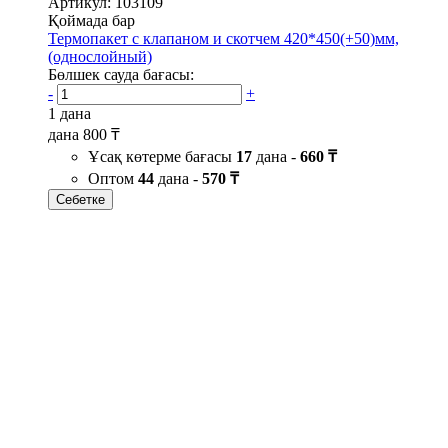
Артикул: 103109
Қоймада бар
Термопакет с клапаном и скотчем 420*450(+50)мм,
(однослойный)
Бөлшек сауда бағасы:
-
+
1 дана
дана
800 ₸
Ұсақ көтерме бағасы
17
дана -
660 ₸
Оптом
44
дана -
570 ₸
Себетке