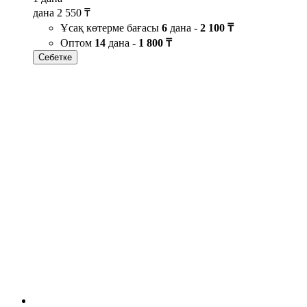
дана
2 550 ₸
Ұсақ көтерме бағасы
6
дана -
2 100 ₸
Оптом
14
дана -
1 800 ₸
Себетке