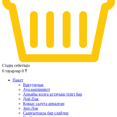
Сіздің себетіңіз
0
тауарлар
0
₸
Пакет
Вакуумдық
Ауа-көпіршікті
Арнайы қолға ұстауыш тілігі бар
Дой-Пак
Қоқыс салуға арналған
Зип-Лок
Сырғытпасы бар слайдер