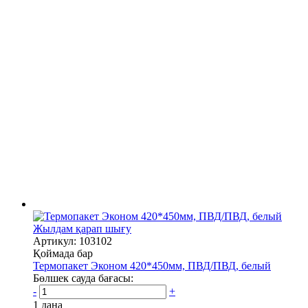
Жылдам қарап шығу
Артикул: 103102
Қоймада бар
Термопакет Эконом 420*450мм, ПВД/ПВД, белый
Бөлшек сауда бағасы:
-
+
1 дана