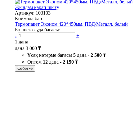
Жылдам қарап шығу
Артикул: 103103
Қоймада бар
Термопакет Эконом 420*450мм, ПВД/Металл, белый
Бөлшек сауда бағасы:
-
+
1 дана
дана
3 000 ₸
Ұсақ көтерме бағасы
5
дана -
2 500 ₸
Оптом
12
дана -
2 150 ₸
Себетке