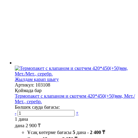
Жылдам қарап шығу
Артикул: 103108
Қоймада бар
Термопакет с клапаном и скотчем 420*450(+50)мм, Мет./
Мет., серебр.
Бөлшек сауда бағасы:
-
+
1 дана
дана
2 900 ₸
Ұсақ көтерме бағасы
5
дана -
2 400 ₸