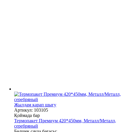
Жылдам қарап шығу
Артикул: 103105
Қоймада бар
Термопакет Премиум 420*450мм, Металл/Металл,
серебряный
Бөлшек сауда бағасы: