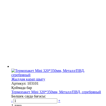
Жылдам қарап шығу
Артикул: 103101
Қоймада бар
Термопакет Mini 320*350мм, Металл/ПВД, серебряный
Бөлшек сауда бағасы:
-
+
1 дана