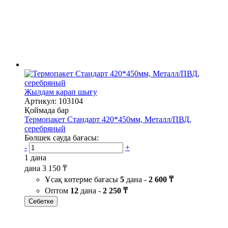
Жылдам қарап шығу
Артикул: 103104
Қоймада бар
Термопакет Стандарт 420*450мм, Металл/ПВД,
серебряный
Бөлшек сауда бағасы:
-
+
1 дана
дана
3 150 ₸
Ұсақ көтерме бағасы
5
дана -
2 600 ₸
Оптом
12
дана -
2 250 ₸
Себетке