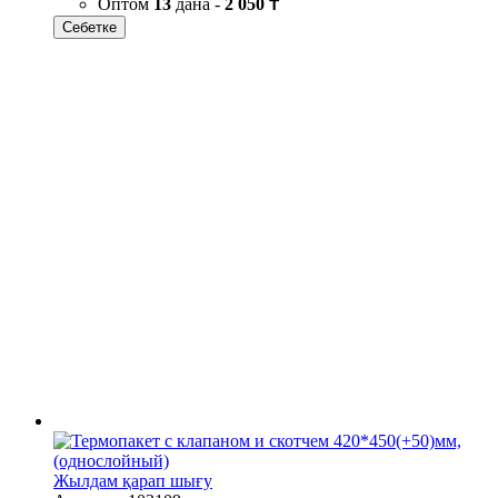
Оптом
13
дана -
2 050 ₸
Себетке
Жылдам қарап шығу