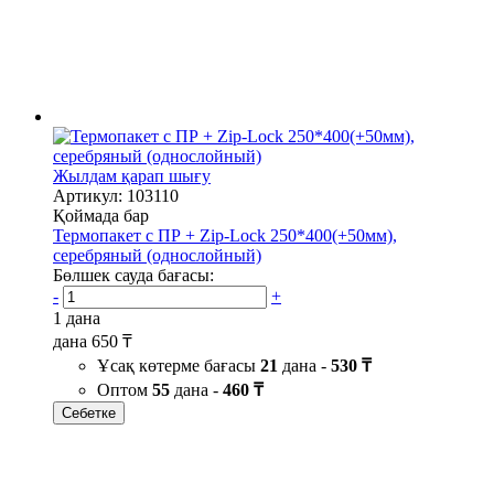
Жылдам қарап шығу
Артикул: 103110
Қоймада бар
Термопакет с ПР + Zip-Lock 250*400(+50мм),
серебряный (однослойный)
Бөлшек сауда бағасы:
-
+
1 дана
дана
650 ₸
Ұсақ көтерме бағасы
21
дана -
530 ₸
Оптом
55
дана -
460 ₸
Себетке