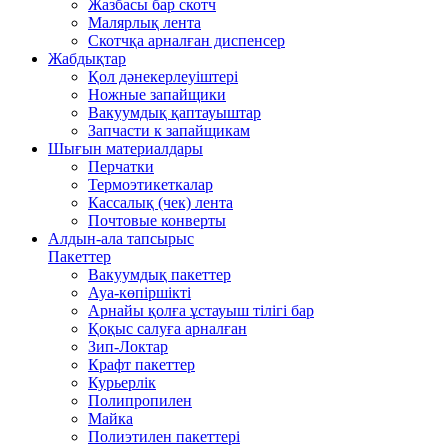
Жазбасы бар скотч
Малярлық лента
Скотчқа арналған диспенсер
Жабдықтар
Қол дәнекерлеуіштері
Ножные запайщики
Вакуумдық қаптауыштар
Запчасти к запайщикам
Шығын материалдары
Перчатки
Термоэтикеткалар
Кассалық (чек) лента
Почтовые конверты
Алдын-ала тапсырыс
Пакеттер
Вакуумдық пакеттер
Ауа-көпіршікті
Арнайы қолға ұстауыш тілігі бар
Қоқыс салуға арналған
Зип-Локтар
Крафт пакеттер
Курьерлік
Полипропилен
Майка
Полиэтилен пакеттері