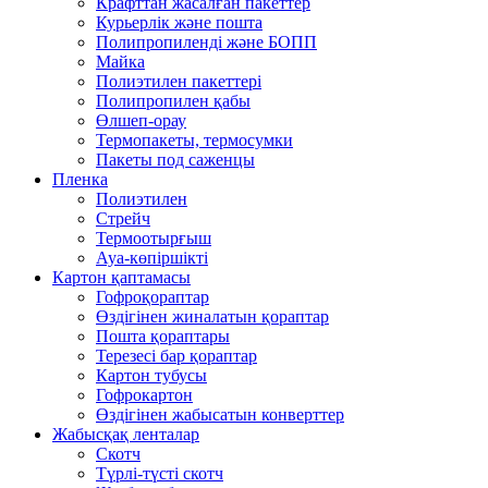
Крафттан жасалған пакеттер
Курьерлік және пошта
Полипропиленді және БОПП
Майка
Полиэтилен пакеттері
Полипропилен қабы
Өлшеп-орау
Термопакеты, термосумки
Пакеты под саженцы
Пленка
Полиэтилен
Стрейч
Термоотырғыш
Ауа-көпіршікті
Картон қаптамасы
Гофроқораптар
Өздігінен жиналатын қораптар
Пошта қораптары
Терезесі бар қораптар
Картон тубусы
Гофрокартон
Өздігінен жабысатын конверттер
Жабысқақ ленталар
Скотч
Түрлі-түсті скотч