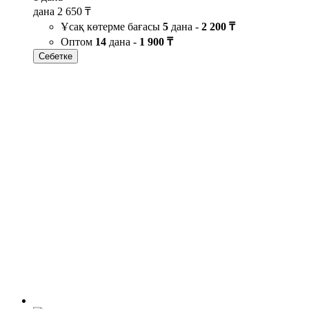
дана
2 650 ₸
Ұсақ көтерме бағасы
5
дана -
2 200 ₸
Оптом
14
дана -
1 900 ₸
Себетке