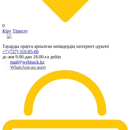
0
Кіру
Тіркелу
Қаз
Тауарды орауға арналған өнімдердің интернет-дүкені
+7 (727) 310-85-06
дс-жм 9.00-дан 18.00-ға дейін
mail@webpack.kz
WhatsApp-қа жазу