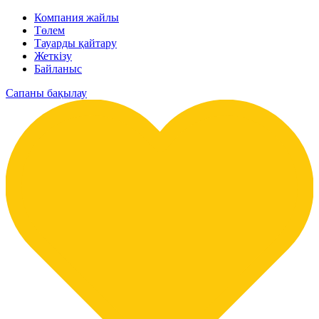
Компания жайлы
Төлем
Тауарды қайтару
Жеткізу
Байланыс
Сапаны бақылау