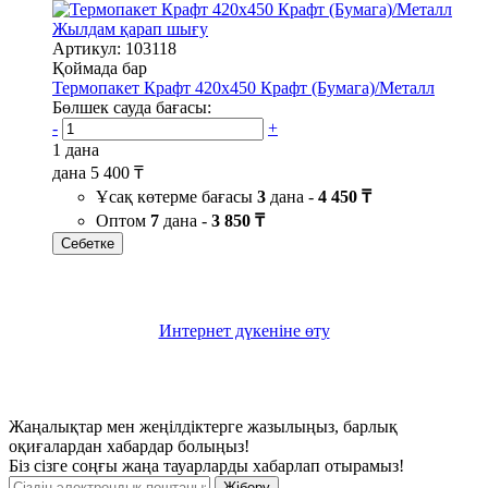
Жылдам қарап шығу
Артикул: 103118
Қоймада бар
Термопакет Крафт 420х450 Крафт (Бумага)/Металл
Бөлшек сауда бағасы:
-
+
1 дана
дана
5 400 ₸
Ұсақ көтерме бағасы
3
дана -
4 450 ₸
Оптом
7
дана -
3 850 ₸
Себетке
Интернет дүкеніне өту
Жаңалықтар мен жеңілдіктерге жазылыңыз, барлық
оқиғалардан хабардар болыңыз!
Біз сізге соңғы жаңа тауарларды хабарлап отырамыз!