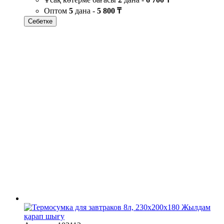
Оптом
5
дана -
5 800 ₸
Себетке
Жылдам
қарап шығу