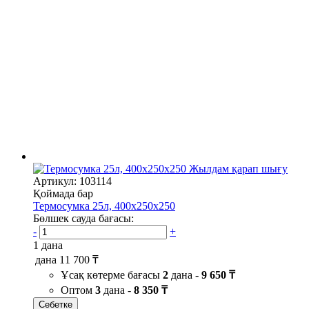
Жылдам қарап шығу
Артикул: 103114
Қоймада бар
Термосумка 25л, 400х250х250
Бөлшек сауда бағасы:
-
+
1 дана
дана
11 700 ₸
Ұсақ көтерме бағасы
2
дана -
9 650 ₸
Оптом
3
дана -
8 350 ₸
Себетке