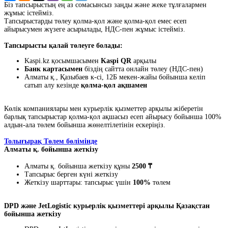
Біз тапсырыстың ең аз сомасынсыз заңды және жеке тұлғалармен
жұмыс істейміз.
Тапсырыстарды төлеу қолма-қол және қолма-қол емес есеп
айырысумен жүзеге асырылады, НДС-пен жұмыс істейміз.
Тапсырысты қалай төлеуге болады:
Kaspi.kz қосымшасымен
Kaspi QR
арқылы
Банк картасымен
біздің сайтта онлайн төлеу (НДС-пен)
Алматы қ., Қазыбаев к-сі, 12Б мекен-жайы бойынша келіп
сатып алу кезінде
қолма-қол ақшамен
Көлік компаниялары мен курьерлік қызметтер арқылы жіберетін
барлық тапсырыстар қолма-қол ақшасыз есеп айырысу бойынша 100%
алдын-ала төлем бойынша жөнелтілетінін ескеріңіз.
Толығырақ Төлем бөлімінде
Алматы қ. бойынша жеткізу
Алматы қ. бойынша жеткізу құны
2500 ₸
Тапсырыс берген күні жеткізу
Жеткізу шарттары: тапсырыс үшін
100%
төлем
DPD және JetLogistic курьерлік қызметтері арқылы Қазақстан
бойынша жеткізу