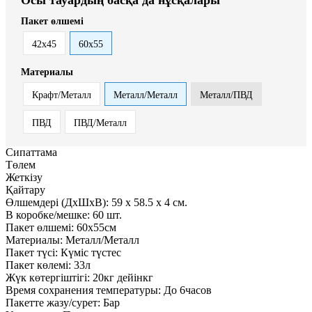
Пакет өлшемі
42х45
60х55
Материалы
Крафт/Металл
Металл/Металл
Металл/ПВД
ПВД
ПВД/Металл
Сипаттама
Төлем
Жеткізу
Қайтару
Өлшемдері (ДxШxВ):
59
x
58.5
x
4 см.
В коробке/мешке:
60 шт.
Пакет өлшемі:
60х55см
Материалы:
Металл/Металл
Пакет түсі:
Күміс түстес
Пакет көлемі:
33л
Жүк көтергіштігі:
20кг дейінкг
Время сохранения температуры:
До 6часов
Пакетте жазу/сурет:
Бар