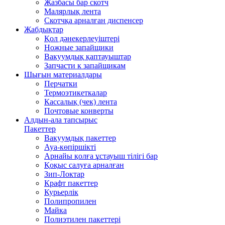
Жазбасы бар скотч
Малярлық лента
Скотчқа арналған диспенсер
Жабдықтар
Қол дәнекерлеуіштері
Ножные запайщики
Вакуумдық қаптауыштар
Запчасти к запайщикам
Шығын материалдары
Перчатки
Термоэтикеткалар
Кассалық (чек) лента
Почтовые конверты
Алдын-ала тапсырыс
Пакеттер
Вакуумдық пакеттер
Ауа-көпіршікті
Арнайы қолға ұстауыш тілігі бар
Қоқыс салуға арналған
Зип-Локтар
Крафт пакеттер
Курьерлік
Полипропилен
Майка
Полиэтилен пакеттері