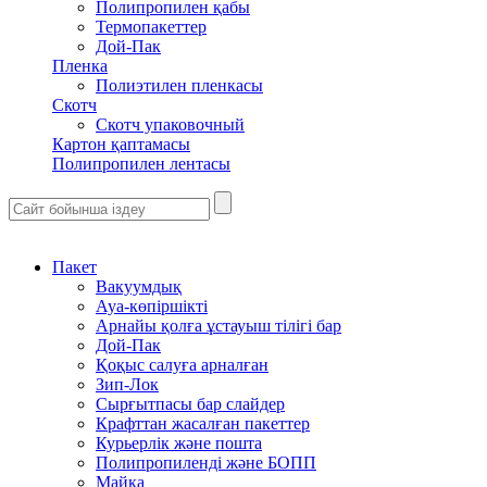
Полипропилен қабы
Термопакеттер
Дой-Пак
Пленка
Полиэтилен пленкасы
Скотч
Скотч упаковочный
Картон қаптамасы
Полипропилен лентасы
Пакет
Вакуумдық
Ауа-көпіршікті
Арнайы қолға ұстауыш тілігі бар
Дой-Пак
Қоқыс салуға арналған
Зип-Лок
Сырғытпасы бар слайдер
Крафттан жасалған пакеттер
Курьерлік және пошта
Полипропиленді және БОПП
Майка