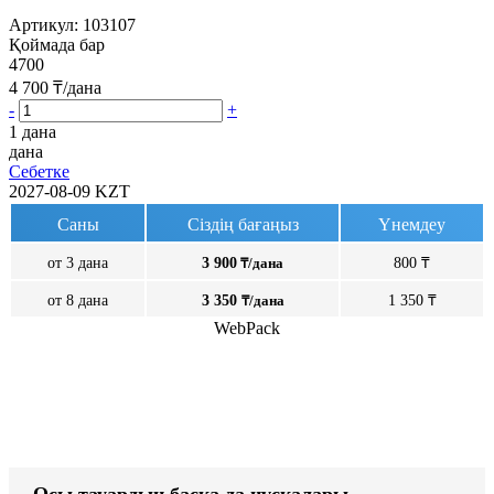
Артикул:
103107
Қоймада бар
4700
4 700
₸/дана
-
+
1 дана
дана
Себетке
2027-08-09
KZT
Саны
Сіздің бағаңыз
Үнемдеу
от 3 дана
3 900
₸/дана
800 ₸
от 8 дана
3 350
₸/дана
1 350 ₸
WebPack
Осы тауардың басқа да нұсқалары