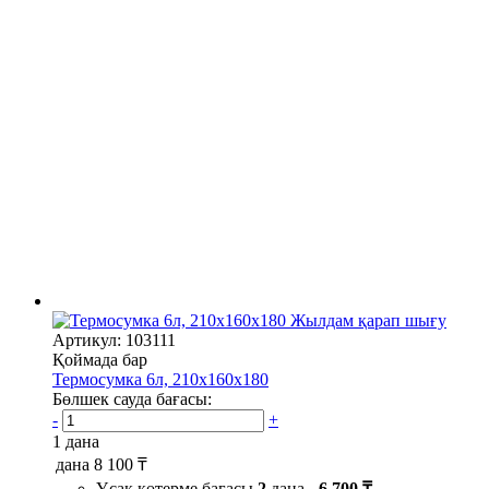
Жылдам қарап шығу
Артикул: 103111
Қоймада бар
Термосумка 6л, 210х160х180
Бөлшек сауда бағасы:
-
+
1 дана
дана
8 100 ₸
Ұсақ көтерме бағасы
2
дана -
6 700 ₸