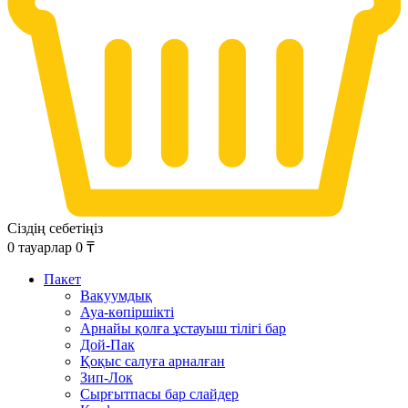
Сіздің себетіңіз
0
тауарлар
0
₸
Пакет
Вакуумдық
Ауа-көпіршікті
Арнайы қолға ұстауыш тілігі бар
Дой-Пак
Қоқыс салуға арналған
Зип-Лок
Сырғытпасы бар слайдер