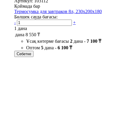
Артикул: 103112
Қоймада бар
Термосумка для завтраков 8л, 230х200х180
Бөлшек сауда бағасы:
-
+
1 дана
дана
8 550 ₸
Ұсақ көтерме бағасы
2
дана -
7 100 ₸
Оптом
5
дана -
6 100 ₸
Себетке