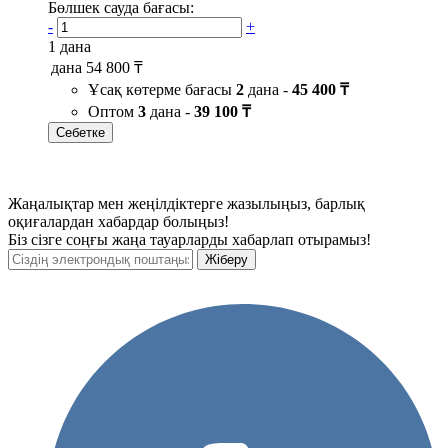
Бөлшек сауда бағасы:
-
+
1 дана
дана
54 800 ₸
Ұсақ көтерме бағасы
2
дана -
45 400 ₸
Оптом
3
дана -
39 100 ₸
Себетке
Жаңалықтар мен жеңілдіктерге жазылыңыз, барлық
оқиғалардан хабардар болыңыз!
Біз сізге соңғы жаңа тауарларды хабарлап отырамыз!