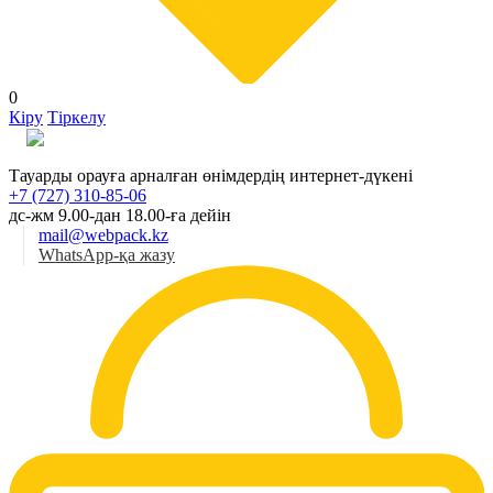
0
Кіру
Тіркелу
Қаз
Тауарды орауға арналған өнімдердің интернет-дүкені
+7 (727) 310-85-06
дс-жм 9.00-дан 18.00-ға дейін
mail@webpack.kz
WhatsApp-қа жазу