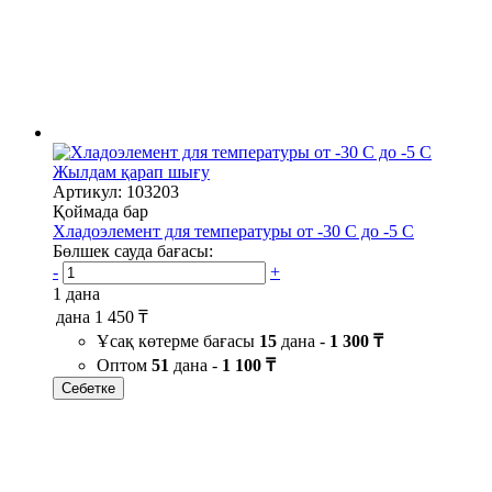
Жылдам қарап шығу
Артикул: 103203
Қоймада бар
Хладоэлемент для температуры от -30 С до -5 С
Бөлшек сауда бағасы:
-
+
1 дана
дана
1 450 ₸
Ұсақ көтерме бағасы
15
дана -
1 300 ₸
Оптом
51
дана -
1 100 ₸
Себетке