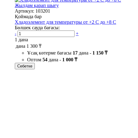
Жылдам қарап шығу
Артикул: 103201
Қоймада бар
Хладоэлемент для температуры от +2 С до +8 С
Бөлшек сауда бағасы:
-
+
1 дана
дана
1 300 ₸
Ұсақ көтерме бағасы
17
дана -
1 150 ₸
Оптом
54
дана -
1 000 ₸
Себетке