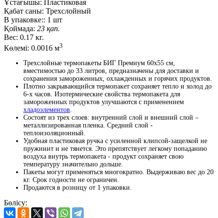
Ұстағышы:
Пластиковая
Қабат саны:
Трехслойный
В упаковке::
1 шт
Қоймада:
23 қап.
Вес:
0.17 кг.
3
Көлемі:
0.0016 м
Трехслойные термопакеты БИГ Премиум 60х55 см,
вместимостью до 33 литров, предназначены для доставки и
сохранения замороженных, охлажденных и горячих продуктов.
Плотно закрывающийся термопакет сохраняет тепло и холод до
6-х часов. Изотермические свойства термопакета для
замороженных продуктов улучшаются с применением
хладоэлементов
.
Состоят из трех слоев: внутренний слой и внешний слой –
металлизированная пленка. Средний слой -
теплоизоляционный.
Удобная пластиковая ручка с усиленной клипсой-защелкой не
пружинит и не тянется. Это препятствует легкому попаданию
воздуха внутрь термопакета - продукт сохраняет свою
температуру значительно дольше.
Пакеты могут применяться многократно. Выдерживаю вес до 20
кг. Срок годности не ограничен.
Продаются в розницу от 1 упаковки.
Бөлісу: