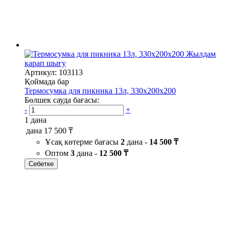
Жылдам
қарап шығу
Артикул: 103113
Қоймада бар
Термосумка для пикника 13л, 330х200х200
Бөлшек сауда бағасы:
-
+
1 дана
дана
17 500 ₸
Ұсақ көтерме бағасы
2
дана -
14 500 ₸
Оптом
3
дана -
12 500 ₸
Себетке