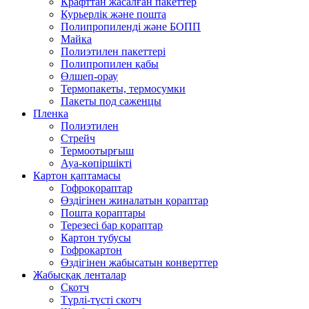
Крафттан жасалған пакеттер
Курьерлік және пошта
Полипропиленді және БОПП
Майка
Полиэтилен пакеттері
Полипропилен қабы
Өлшеп-орау
Термопакеты, термосумки
Пакеты под саженцы
Пленка
Полиэтилен
Стрейч
Термоотырғыш
Ауа-көпіршікті
Картон қаптамасы
Гофроқораптар
Өздігінен жиналатын қораптар
Пошта қораптары
Терезесі бар қораптар
Картон тубусы
Гофрокартон
Өздігінен жабысатын конверттер
Жабысқақ ленталар
Скотч
Түрлі-түсті скотч