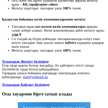
DPD және JetLogistic курьерлік қызметтері арқылы жеткізу
құны –
КҚ тарифтеріне сәйкес
.
Жеткізу шарттары: тапсырыс үшін
100%
төлем
Қазақстан бойынша көлік компанияларымен жеткізу
Тапсырыстарды
кез-келген көлік компаниялары
арқылы
салып жібере аламыз. Көлік компаниясына дейін жеткізу құны -
2500 ₸
Сіз сондай-ақ біздің қоймадан тапсырысыңызды өзіңіз алып
кетуге тапсырыс бере аласыз немесе
inDrive
курьеріне қоңырау
шала аласыз.
Жеткізу шарттары: тапсырыс үшін
100%
төлем
Толығырақ Жеткізу бөлімінде
Егер тауар ақаулы болған жағдайда, біз қайтаруға тиісті сапада
(бүлінбеген түрде болса) қабылдаймыз.
Тауардың сапасы бойынша шағымдар электрондық поштаға
қабылданады:
mail@webpack.kz
Толығырақ Қайтару бөлімінде
Осы тауармен бірге сатып алады
Хладоэлементы / Аккумуляторы холода