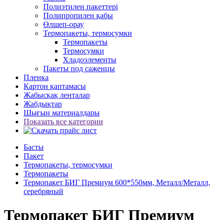
Полиэтилен пакеттері
Полипропилен қабы
Өлшеп-орау
Термопакеты, термосумки
Термопакеты
Термосумки
Хладоэлементы
Пакеты под саженцы
Пленка
Картон қаптамасы
Жабысқақ ленталар
Жабдықтар
Шығын материалдары
Показать все категории
Басты
Пакет
Термопакеты, термосумки
Термопакеты
Термопакет БИГ Премиум 600*550мм, Металл/Металл,
серебряный
Термопакет БИГ Премиум