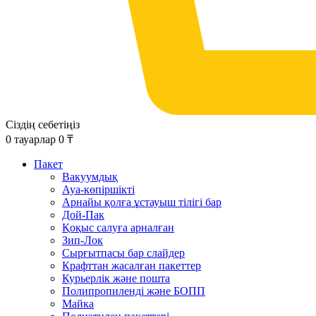
Сіздің себетіңіз
0
тауарлар
0
₸
Пакет
Вакуумдық
Ауа-көпіршікті
Арнайы қолға ұстауыш тілігі бар
Дой-Пак
Қоқыс салуға арналған
Зип-Лок
Сырғытпасы бар слайдер
Крафттан жасалған пакеттер
Курьерлік және пошта
Полипропиленді және БОПП
Майка