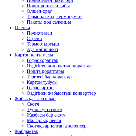
Полиэтилен пакеттері
Полипропилен қабы
Өлшеп-орау
Термопакеты, термосумки
Пакеты под саженцы
Пленка
Полиэтилен
Стрейч
Термоотырғыш
Ауа-көпіршікті
Картон қаптамасы
Гофроқораптар
Өздігінен жиналатын қораптар
Пошта қораптары
Терезесі бар қораптар
Картон тубусы
Гофрокартон
Өздігінен жабысатын конверттер
Жабысқақ ленталар
Скотч
Түрлі-түсті скотч
Жазбасы бар скотч
Малярлық лента
Скотчқа арналған диспенсер
Жабдықтар