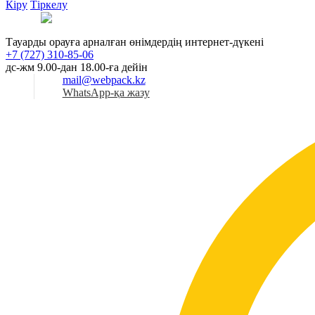
Кіру
Тіркелу
Қаз
Тауарды орауға арналған өнімдердің интернет-дүкені
+7 (727) 310-85-06
дс-жм 9.00-дан 18.00-ға дейін
mail@webpack.kz
WhatsApp-қа жазу