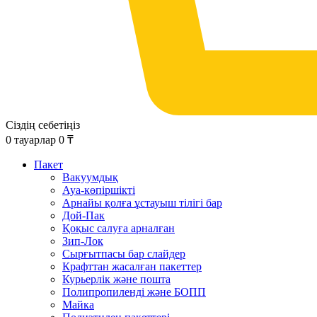
Сіздің себетіңіз
0
тауарлар
0
₸
Пакет
Вакуумдық
Ауа-көпіршікті
Арнайы қолға ұстауыш тілігі бар
Дой-Пак
Қоқыс салуға арналған
Зип-Лок
Сырғытпасы бар слайдер
Крафттан жасалған пакеттер
Курьерлік және пошта
Полипропиленді және БОПП
Майка