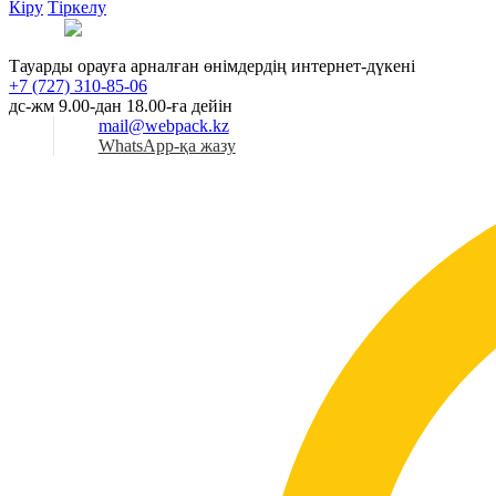
Кіру
Тіркелу
Қаз
Тауарды орауға арналған өнімдердің интернет-дүкені
+7 (727) 310-85-06
дс-жм 9.00-дан 18.00-ға дейін
mail@webpack.kz
WhatsApp-қа жазу