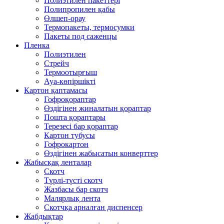
Полиэтилен пакеттері
Полипропилен қабы
Өлшеп-орау
Термопакеты, термосумки
Пакеты под саженцы
Пленка
Полиэтилен
Стрейч
Термоотырғыш
Ауа-көпіршікті
Картон қаптамасы
Гофроқораптар
Өздігінен жиналатын қораптар
Пошта қораптары
Терезесі бар қораптар
Картон тубусы
Гофрокартон
Өздігінен жабысатын конверттер
Жабысқақ ленталар
Скотч
Түрлі-түсті скотч
Жазбасы бар скотч
Малярлық лента
Скотчқа арналған диспенсер
Жабдықтар