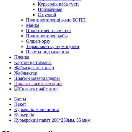
Курьерлік қара түсті
Прозрачные
С ручкой
Полипропиленді және БОПП
Майка
Полиэтилен пакеттері
Полипропилен қабы
Өлшеп-орау
Термопакеты, термосумки
Пакеты под саженцы
Пленка
Картон қаптамасы
Жабысқақ ленталар
Жабдықтар
Шығын материалдары
Показать все категории
Басты
Пакет
Курьерлік және пошта
Курьерлік
Курьерский пакет 200*250мм, 55 мкм