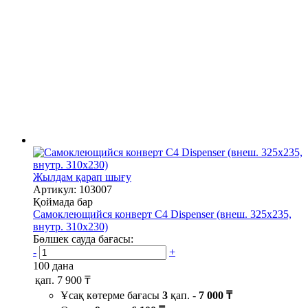
Жылдам қарап шығу
Артикул: 103007
Қоймада бар
Самоклеющийся конверт С4 Dispenser (внеш. 325х235,
внутр. 310х230)
Бөлшек сауда бағасы:
-
+
100 дана
қап.
7 900 ₸
Ұсақ көтерме бағасы
3
қап. -
7 000 ₸