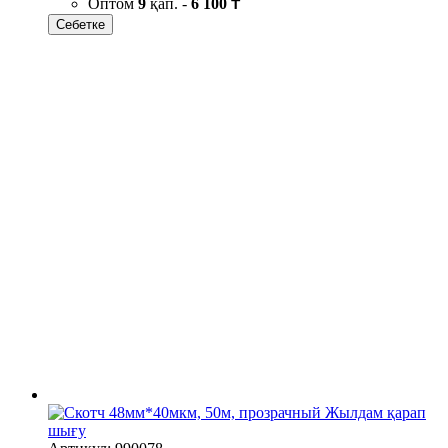
Оптом
9
қап. -
6 100 ₸
Себетке
Жылдам қарап
шығу