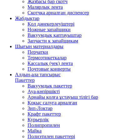
Жазбасы бар скотч
Малярлық лента
Скотчқа арналған диспенсер
Жабдықтар
Қол дәнекерлеуіштері
Ножные запайщики
Вакуумдық қаптауыштар
Запчасти к запайщикам
Шығын материалдары
Перчатки
Термоэтикеткалар
Кассалық (чек) лента
Почтовые конверты
Алдын-ала тапсырыс
Пакеттер
Вакуумдық пакеттер
Ауа-көпіршікті
Арнайы қолға ұстауыш тілігі бар
Қоқыс салуға арналған
Зип-Локтар
Крафт пакеттер
Курьерлік
Полипропилен
Майка
Полиэтилен пакеттері