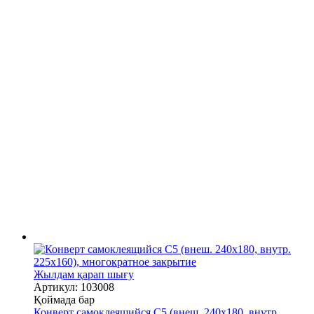
Жылдам қарап шығу
Артикул: 103008
Қоймада бар
Конверт самоклеящийся С5 (внеш. 240х180, внутр.