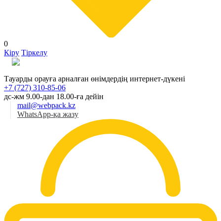
0
Кіру
Тіркелу
Қаз
Тауарды орауға арналған өнімдердің интернет-дүкені
+7 (727) 310-85-06
дс-жм 9.00-дан 18.00-ға дейін
mail@webpack.kz
WhatsApp-қа жазу