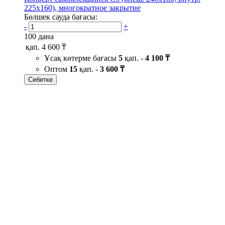
225х160), многократное закрытие
Бөлшек сауда бағасы:
-
+
100 дана
қап.
4 600 ₸
Ұсақ көтерме бағасы
5
қап. -
4 100 ₸
Оптом
15
қап. -
3 600 ₸
Себетке