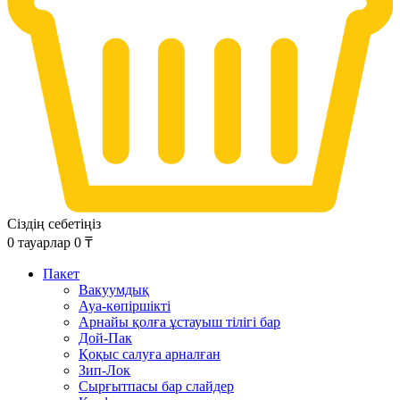
Сіздің себетіңіз
0
тауарлар
0
₸
Пакет
Вакуумдық
Ауа-көпіршікті
Арнайы қолға ұстауыш тілігі бар
Дой-Пак
Қоқыс салуға арналған
Зип-Лок
Сырғытпасы бар слайдер