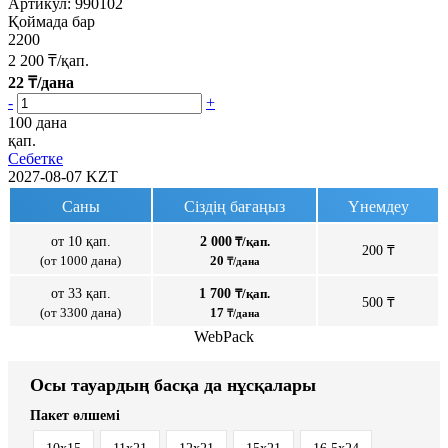
Артикул:
990102
Қоймада бар
2200
2 200
₸/қап.
22
₸/дана
-
+
100 дана
қап.
Себетке
2027-08-07
KZT
Саны
Сіздің бағаңыз
Үнемдеу
от 10 қап.
2 000
₸/қап.
200 ₸
(от 1000 дана)
20
₸/дана
от 33 қап.
1 700
₸/қап.
500 ₸
(от 3300 дана)
17
₸/дана
WebPack
Осы тауардың басқа да нұсқалары
Пакет өлшемі