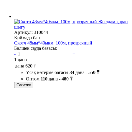
Жылдам қарап
шығу
Артикул: 310044
Қоймада бар
Скотч 48мм*40мкм, 100м, прозрачный
Бөлшек сауда бағасы:
-
+
1 дана
дана
620 ₸
Ұсақ көтерме бағасы
34
дана -
550 ₸
Оптом
110
дана -
480 ₸
Себетке