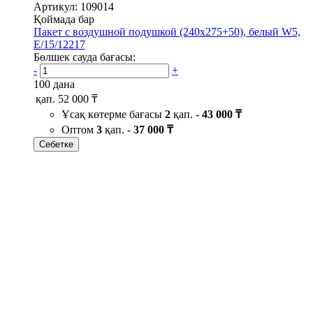
Артикул: 109014
Қоймада бар
Пакет с воздушной подушкой (240х275+50), белый W5,
Е/15/12217
Бөлшек сауда бағасы:
-
+
100 дана
қап.
52 000 ₸
Ұсақ көтерме бағасы
2
қап. -
43 000 ₸
Оптом
3
қап. -
37 000 ₸
Себетке