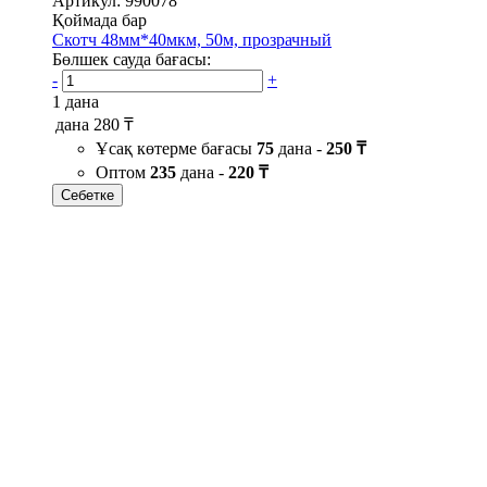
Артикул: 990078
Қоймада бар
Скотч 48мм*40мкм, 50м, прозрачный
Бөлшек сауда бағасы:
-
+
1 дана
дана
280 ₸
Ұсақ көтерме бағасы
75
дана -
250 ₸
Оптом
235
дана -
220 ₸
Себетке