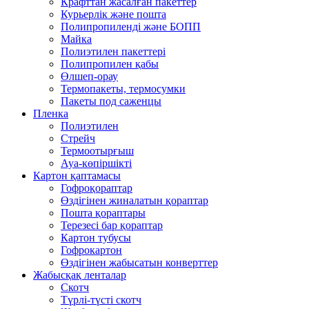
Крафттан жасалған пакеттер
Курьерлік және пошта
Полипропиленді және БОПП
Майка
Полиэтилен пакеттері
Полипропилен қабы
Өлшеп-орау
Термопакеты, термосумки
Пакеты под саженцы
Пленка
Полиэтилен
Стрейч
Термоотырғыш
Ауа-көпіршікті
Картон қаптамасы
Гофроқораптар
Өздігінен жиналатын қораптар
Пошта қораптары
Терезесі бар қораптар
Картон тубусы
Гофрокартон
Өздігінен жабысатын конверттер
Жабысқақ ленталар
Скотч
Түрлі-түсті скотч