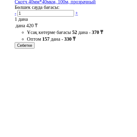
Скотч 40мм*40мкм, 100м, прозрачный
Бөлшек сауда бағасы:
-
+
1 дана
дана
420 ₸
Ұсақ көтерме бағасы
52
дана -
370 ₸
Оптом
157
дана -
330 ₸
Себетке