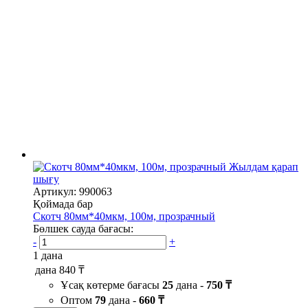
Жылдам қарап
шығу
Артикул: 990063
Қоймада бар
Скотч 80мм*40мкм, 100м, прозрачный
Бөлшек сауда бағасы:
-
+
1 дана
дана
840 ₸
Ұсақ көтерме бағасы
25
дана -
750 ₸
Оптом
79
дана -
660 ₸