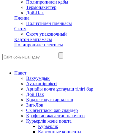
Полипропилен қабы
Термопакеттер
Дой-Пак
Пленка
Полиэтилен пленкасы
Скотч
Скотч упаковочный
Картон қаптамасы
Полипропилен лентасы
Пакет
Вакуумдық
Ауа-көпіршікті
Арнайы қолға ұстауыш тілігі бар
Дой-Пак
Қоқыс салуға арналған
Зип-Лок
Сырғытпасы бар слайдер
Крафттан жасалған пакеттер
Курьерлік және пошта
Курьерлік
Картонные конверты