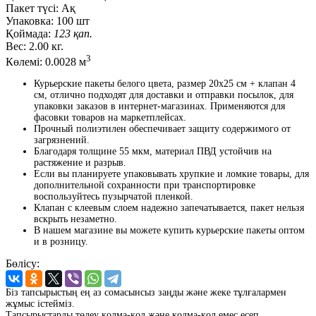
Пакет түсі:
Ақ
Упаковка:
100 шт
Қоймада:
123 қап.
Вес:
2.00 кг.
3
Көлемі:
0.0028 м
Курьерские пакеты белого цвета, размер 20x25 см + клапан 4
см, отлично подходят для доставки и отправки посылок, для
упаковки заказов в интернет-магазинах. Применяются для
фасовки товаров на маркетплейсах.
Прочный полиэтилен обеспечивает защиту содержимого от
загрязнений.
Благодаря толщине 55 мкм, материал ПВД устойчив на
растяжение и разрыв.
Если вы планируете упаковывать хрупкие и ломкие товары, для
дополнительной сохранности при транспортировке
воспользуйтесь
пузырчатой
пленкой.
Клапан
с
клеевым
слоем
надежно запечатывается,
пакет
нельзя
вскрыть незаметно.
В
нашем
магазине
вы
можете
купить
курьерские
пакеты
оптом
и
в
розницу
.
Бөлісу:
Біз тапсырыстың ең аз сомасынсыз заңды және жеке тұлғалармен
жұмыс істейміз.
Тапсырыстарды төлеу қолма-қол және қолма-қол емес есеп