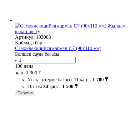
Жылдам
қарап шығу
Артикул: 103003
Қоймада бар
Самоклеющийся карман C7 (90х110 мм)
Бөлшек сауда бағасы:
-
+
100 дана
қап.
1 900 ₸
Ұсақ көтерме бағасы
11
қап. -
1 700 ₸
Оптом
34
қап. -
1 500 ₸
Себетке