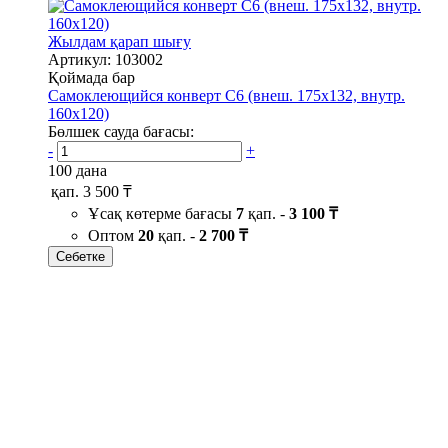
Жылдам қарап шығу
Артикул: 103002
Қоймада бар
Самоклеющийся конверт С6 (внеш. 175х132, внутр.
160х120)
Бөлшек сауда бағасы:
-
+
100 дана
қап.
3 500 ₸
Ұсақ көтерме бағасы
7
қап. -
3 100 ₸
Оптом
20
қап. -
2 700 ₸
Себетке