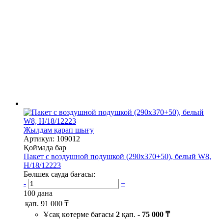
Жылдам қарап шығу
Артикул: 109012
Қоймада бар
Пакет с воздушной подушкой (290х370+50), белый W8,
H/18/12223
Бөлшек сауда бағасы:
-
+
100 дана
қап.
91 000 ₸
Ұсақ көтерме бағасы
2
қап. -
75 000 ₸