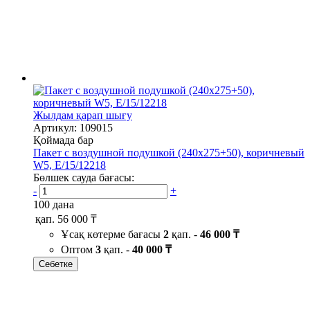
Жылдам қарап шығу
Артикул: 109015
Қоймада бар
Пакет с воздушной подушкой (240х275+50), коричневый
W5, Е/15/12218
Бөлшек сауда бағасы:
-
+
100 дана
қап.
56 000 ₸
Ұсақ көтерме бағасы
2
қап. -
46 000 ₸
Оптом
3
қап. -
40 000 ₸
Себетке