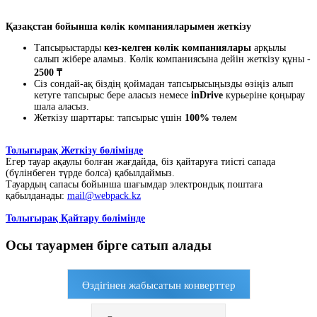
Қазақстан бойынша көлік компанияларымен жеткізу
Тапсырыстарды
кез-келген көлік компаниялары
арқылы
салып жібере аламыз. Көлік компаниясына дейін жеткізу құны -
2500 ₸
Сіз сондай-ақ біздің қоймадан тапсырысыңызды өзіңіз алып
кетуге тапсырыс бере аласыз немесе
inDrive
курьеріне қоңырау
шала аласыз.
Жеткізу шарттары: тапсырыс үшін
100%
төлем
Толығырақ Жеткізу бөлімінде
Егер тауар ақаулы болған жағдайда, біз қайтаруға тиісті сапада
(бүлінбеген түрде болса) қабылдаймыз.
Тауардың сапасы бойынша шағымдар электрондық поштаға
қабылданады:
mail@webpack.kz
Толығырақ Қайтару бөлімінде
Осы тауармен бірге сатып алады
Өздігінен жабысатын конверттер