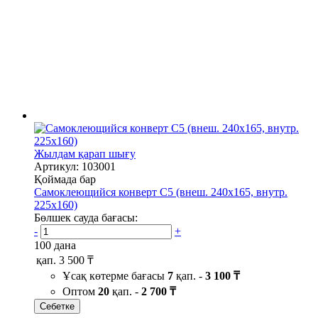
Жылдам қарап шығу
Артикул: 103001
Қоймада бар
Самоклеющийся конверт С5 (внеш. 240х165, внутр.
225х160)
Бөлшек сауда бағасы:
-
+
100 дана
қап.
3 500 ₸
Ұсақ көтерме бағасы
7
қап. -
3 100 ₸
Оптом
20
қап. -
2 700 ₸
Себетке