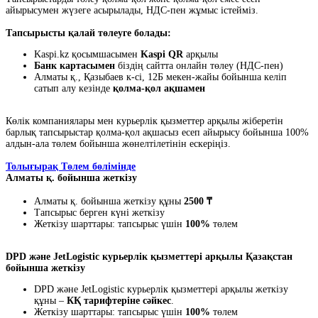
айырысумен жүзеге асырылады, НДС-пен жұмыс істейміз.
Тапсырысты қалай төлеуге болады:
Kaspi.kz қосымшасымен
Kaspi QR
арқылы
Банк картасымен
біздің сайтта онлайн төлеу (НДС-пен)
Алматы қ., Қазыбаев к-сі, 12Б мекен-жайы бойынша келіп
сатып алу кезінде
қолма-қол ақшамен
Көлік компаниялары мен курьерлік қызметтер арқылы жіберетін
барлық тапсырыстар қолма-қол ақшасыз есеп айырысу бойынша 100%
алдын-ала төлем бойынша жөнелтілетінін ескеріңіз.
Толығырақ Төлем бөлімінде
Алматы қ. бойынша жеткізу
Алматы қ. бойынша жеткізу құны
2500 ₸
Тапсырыс берген күні жеткізу
Жеткізу шарттары: тапсырыс үшін
100%
төлем
DPD және JetLogistic курьерлік қызметтері арқылы Қазақстан
бойынша жеткізу
DPD және JetLogistic курьерлік қызметтері арқылы жеткізу
құны –
КҚ тарифтеріне сәйкес
.
Жеткізу шарттары: тапсырыс үшін
100%
төлем