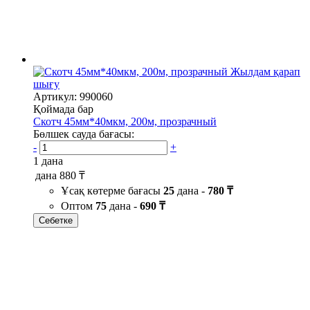
Жылдам қарап
шығу
Артикул: 990060
Қоймада бар
Скотч 45мм*40мкм, 200м, прозрачный
Бөлшек сауда бағасы:
-
+
1 дана
дана
880 ₸
Ұсақ көтерме бағасы
25
дана -
780 ₸
Оптом
75
дана -
690 ₸
Себетке