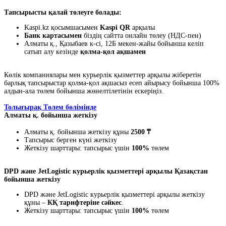
Тапсырысты қалай төлеуге болады:
Kaspi.kz қосымшасымен
Kaspi QR
арқылы
Банк картасымен
біздің сайтта онлайн төлеу (НДС-пен)
Алматы қ., Қазыбаев к-сі, 12Б мекен-жайы бойынша келіп
сатып алу кезінде
қолма-қол ақшамен
Көлік компаниялары мен курьерлік қызметтер арқылы жіберетін
барлық тапсырыстар қолма-қол ақшасыз есеп айырысу бойынша 100%
алдын-ала төлем бойынша жөнелтілетінін ескеріңіз.
Толығырақ Төлем бөлімінде
Алматы қ. бойынша жеткізу
Алматы қ. бойынша жеткізу құны
2500 ₸
Тапсырыс берген күні жеткізу
Жеткізу шарттары: тапсырыс үшін
100%
төлем
DPD және JetLogistic курьерлік қызметтері арқылы Қазақстан
бойынша жеткізу
DPD және JetLogistic курьерлік қызметтері арқылы жеткізу
құны –
КҚ тарифтеріне сәйкес
.
Жеткізу шарттары: тапсырыс үшін
100%
төлем