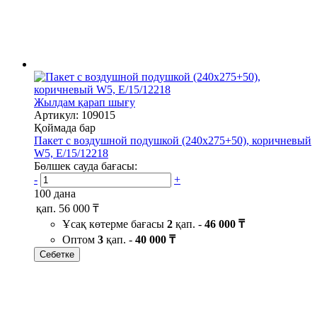
Жылдам қарап шығу
Артикул: 109015
Қоймада бар
Пакет с воздушной подушкой (240х275+50), коричневый
W5, Е/15/12218
Бөлшек сауда бағасы:
-
+
100 дана
қап.
56 000 ₸
Ұсақ көтерме бағасы
2
қап. -
46 000 ₸
Оптом
3
қап. -
40 000 ₸
Себетке