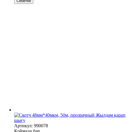
Себетке
Жылдам қарап
шығу
Артикул: 990078
Қоймада бар