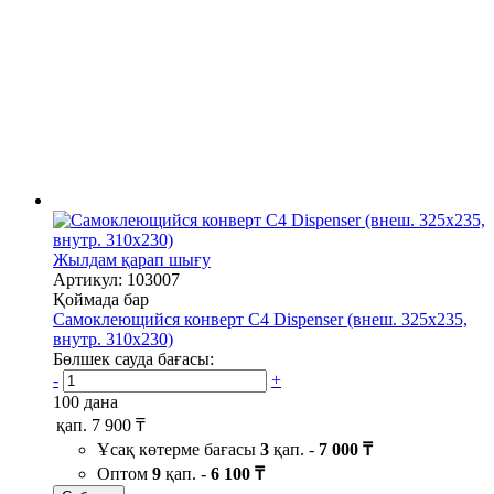
Жылдам қарап шығу
Артикул: 103007
Қоймада бар
Самоклеющийся конверт С4 Dispenser (внеш. 325х235,
внутр. 310х230)
Бөлшек сауда бағасы:
-
+
100 дана
қап.
7 900 ₸
Ұсақ көтерме бағасы
3
қап. -
7 000 ₸
Оптом
9
қап. -
6 100 ₸