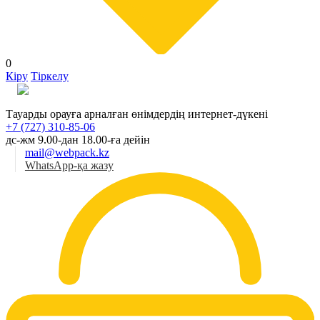
0
Кіру
Тіркелу
Қаз
Тауарды орауға арналған өнімдердің интернет-дүкені
+7 (727) 310-85-06
дс-жм 9.00-дан 18.00-ға дейін
mail@webpack.kz
WhatsApp-қа жазу