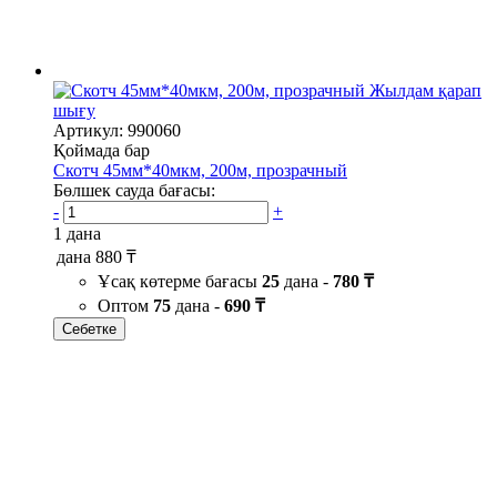
Жылдам қарап
шығу
Артикул: 990060
Қоймада бар
Скотч 45мм*40мкм, 200м, прозрачный
Бөлшек сауда бағасы:
-
+
1 дана
дана
880 ₸
Ұсақ көтерме бағасы
25
дана -
780 ₸
Оптом
75
дана -
690 ₸
Себетке