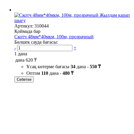
Жылдам қарап
шығу
Артикул: 310044
Қоймада бар
Скотч 48мм*40мкм, 100м, прозрачный
Бөлшек сауда бағасы:
-
+
1 дана
дана
620 ₸
Ұсақ көтерме бағасы
34
дана -
550 ₸
Оптом
110
дана -
480 ₸
Себетке