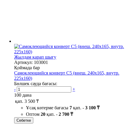
Жылдам қарап шығу
Артикул: 103001
Қоймада бар
Самоклеющийся конверт С5 (внеш. 240х165, внутр.
225х160)
Бөлшек сауда бағасы:
-
+
100 дана
қап.
3 500 ₸
Ұсақ көтерме бағасы
7
қап. -
3 100 ₸
Оптом
20
қап. -
2 700 ₸
Себетке