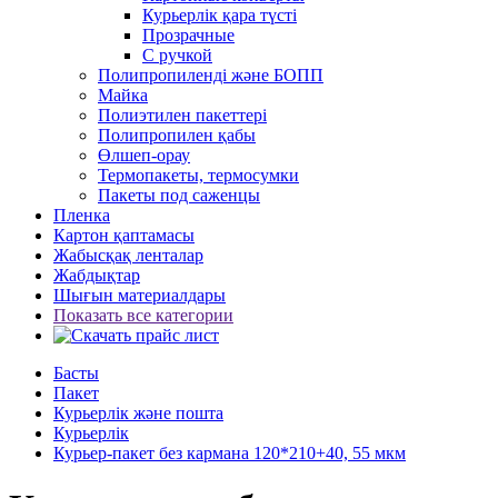
Курьерлік қара түсті
Прозрачные
С ручкой
Полипропиленді және БОПП
Майка
Полиэтилен пакеттері
Полипропилен қабы
Өлшеп-орау
Термопакеты, термосумки
Пакеты под саженцы
Пленка
Картон қаптамасы
Жабысқақ ленталар
Жабдықтар
Шығын материалдары
Показать все категории
Басты
Пакет
Курьерлік және пошта
Курьерлік
Курьер-пакет без кармана 120*210+40, 55 мкм