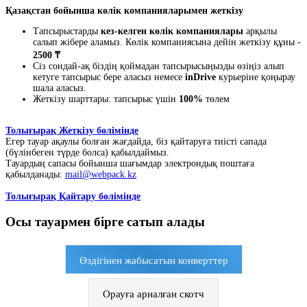
Қазақстан бойынша көлік компанияларымен жеткізу
Тапсырыстарды
кез-келген көлік компаниялары
арқылы
салып жібере аламыз. Көлік компаниясына дейін жеткізу құны -
2500 ₸
Сіз сондай-ақ біздің қоймадан тапсырысыңызды өзіңіз алып
кетуге тапсырыс бере аласыз немесе
inDrive
курьеріне қоңырау
шала аласыз.
Жеткізу шарттары: тапсырыс үшін
100%
төлем
Толығырақ Жеткізу бөлімінде
Егер тауар ақаулы болған жағдайда, біз қайтаруға тиісті сапада
(бүлінбеген түрде болса) қабылдаймыз.
Тауардың сапасы бойынша шағымдар электрондық поштаға
қабылданады:
mail@webpack.kz
Толығырақ Қайтару бөлімінде
Осы тауармен бірге сатып алады
Өздігінен жабысатын конверттер
Орауға арналған скотч