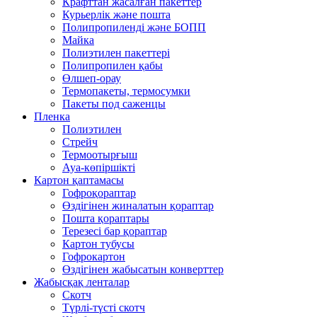
Крафттан жасалған пакеттер
Курьерлік және пошта
Полипропиленді және БОПП
Майка
Полиэтилен пакеттері
Полипропилен қабы
Өлшеп-орау
Термопакеты, термосумки
Пакеты под саженцы
Пленка
Полиэтилен
Стрейч
Термоотырғыш
Ауа-көпіршікті
Картон қаптамасы
Гофроқораптар
Өздігінен жиналатын қораптар
Пошта қораптары
Терезесі бар қораптар
Картон тубусы
Гофрокартон
Өздігінен жабысатын конверттер
Жабысқақ ленталар
Скотч
Түрлі-түсті скотч