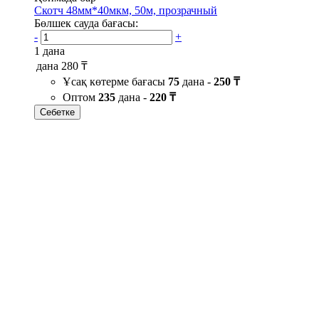
Скотч 48мм*40мкм, 50м, прозрачный
Бөлшек сауда бағасы:
-
+
1 дана
дана
280 ₸
Ұсақ көтерме бағасы
75
дана -
250 ₸
Оптом
235
дана -
220 ₸
Себетке