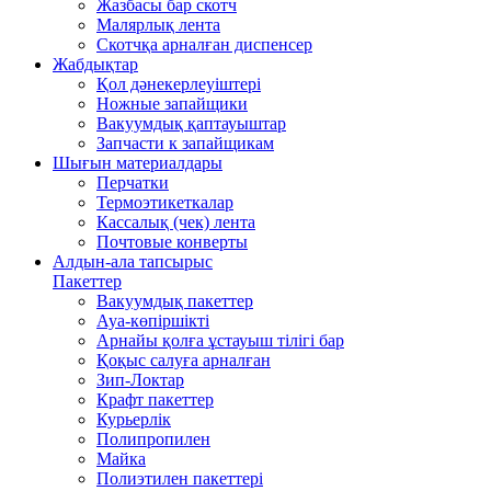
Жазбасы бар скотч
Малярлық лента
Скотчқа арналған диспенсер
Жабдықтар
Қол дәнекерлеуіштері
Ножные запайщики
Вакуумдық қаптауыштар
Запчасти к запайщикам
Шығын материалдары
Перчатки
Термоэтикеткалар
Кассалық (чек) лента
Почтовые конверты
Алдын-ала тапсырыс
Пакеттер
Вакуумдық пакеттер
Ауа-көпіршікті
Арнайы қолға ұстауыш тілігі бар
Қоқыс салуға арналған
Зип-Локтар
Крафт пакеттер
Курьерлік
Полипропилен
Майка
Полиэтилен пакеттері