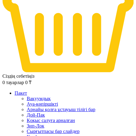
Сіздің себетіңіз
0
тауарлар
0
₸
Пакет
Вакуумдық
Ауа-көпіршікті
Арнайы қолға ұстауыш тілігі бар
Дой-Пак
Қоқыс салуға арналған
Зип-Лок
Сырғытпасы бар слайдер