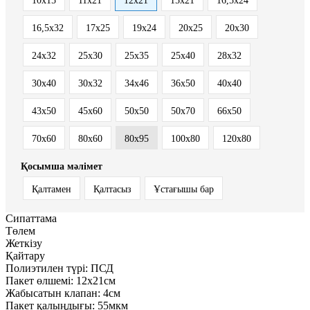
10x15
11x21
12x21
15x21
16,5х24
16,5х32
17x25
19х24
20x25
20x30
24х32
25x30
25x35
25x40
28х32
30x40
30х32
34х46
36х50
40x40
43х50
45x60
50x50
50x70
66х50
70x60
80х60
80х95
100х80
120х80
Қосымша мәлімет
Қалтамен
Қалтасыз
Ұстағышы бар
Сипаттама
Төлем
Жеткізу
Қайтару
Полиэтилен түрі:
ПСД
Пакет өлшемі:
12x21см
Жабысатын клапан:
4см
Пакет қалыңдығы:
55мкм