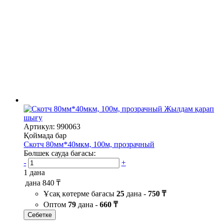
Жылдам қарап
шығу
Артикул: 990063
Қоймада бар
Скотч 80мм*40мкм, 100м, прозрачный
Бөлшек сауда бағасы:
-
+
1 дана
дана
840 ₸
Ұсақ көтерме бағасы
25
дана -
750 ₸
Оптом
79
дана -
660 ₸
Себетке