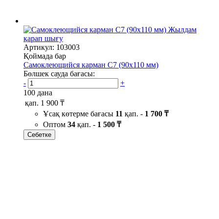
Жылдам
қарап шығу
Артикул: 103003
Қоймада бар
Самоклеющийся карман C7 (90х110 мм)
Бөлшек сауда бағасы:
-
+
100 дана
қап.
1 900 ₸
Ұсақ көтерме бағасы
11
қап. -
1 700 ₸
Оптом
34
қап. -
1 500 ₸
Себетке