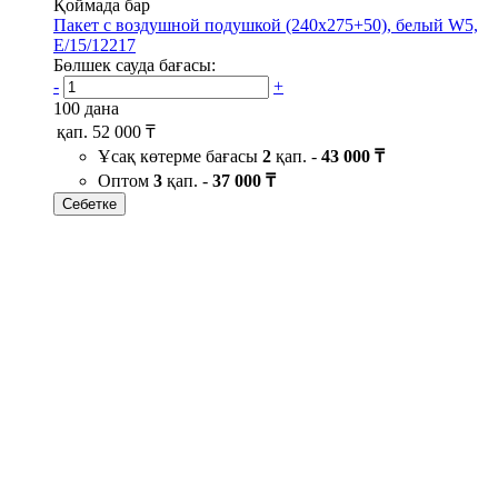
Қоймада бар
Пакет с воздушной подушкой (240х275+50), белый W5,
Е/15/12217
Бөлшек сауда бағасы:
-
+
100 дана
қап.
52 000 ₸
Ұсақ көтерме бағасы
2
қап. -
43 000 ₸
Оптом
3
қап. -
37 000 ₸
Себетке