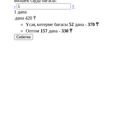
Бөлшек сауда бағасы:
-
+
1 дана
дана
420 ₸
Ұсақ көтерме бағасы
52
дана -
370 ₸
Оптом
157
дана -
330 ₸
Себетке