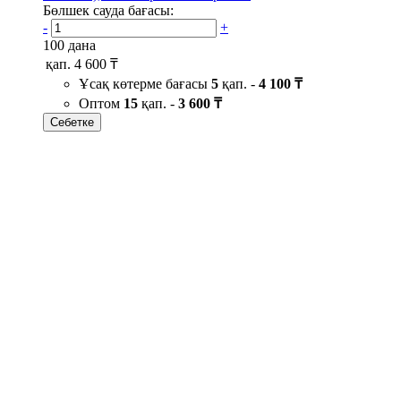
Бөлшек сауда бағасы:
-
+
100 дана
қап.
4 600 ₸
Ұсақ көтерме бағасы
5
қап. -
4 100 ₸
Оптом
15
қап. -
3 600 ₸
Себетке