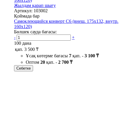
Жылдам қарап шығу
Артикул: 103002
Қоймада бар
Самоклеющийся конверт С6 (внеш. 175х132, внутр.
160х120)
Бөлшек сауда бағасы:
-
+
100 дана
қап.
3 500 ₸
Ұсақ көтерме бағасы
7
қап. -
3 100 ₸
Оптом
20
қап. -
2 700 ₸
Себетке