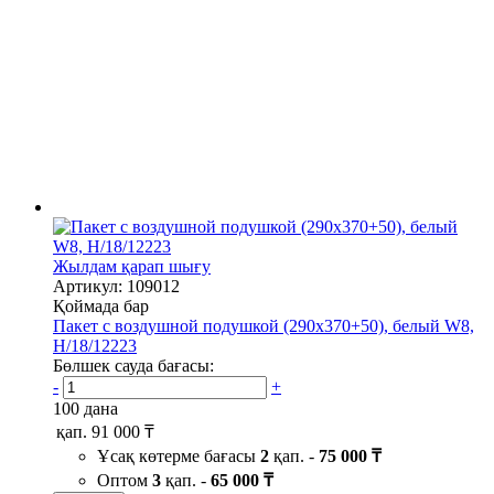
Жылдам қарап шығу
Артикул: 109012
Қоймада бар
Пакет с воздушной подушкой (290х370+50), белый W8,
H/18/12223
Бөлшек сауда бағасы:
-
+
100 дана
қап.
91 000 ₸
Ұсақ көтерме бағасы
2
қап. -
75 000 ₸
Оптом
3
қап. -
65 000 ₸