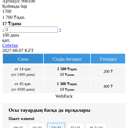
Артикул:
990108
Қоймада бар
1700
1 700
₸/қап.
17
₸/дана
-
+
100 дана
қап.
Себетке
2027-08-07
KZT
Саны
Сіздің бағаңыз
Үнемдеу
от 14 қап.
1 500
₸/қап.
200 ₸
(от 1400 дана)
15
₸/дана
от 45 қап.
1 300
₸/қап.
400 ₸
(от 4500 дана)
13
₸/дана
WebPack
Осы тауардың басқа да нұсқалары
Пакет өлшемі