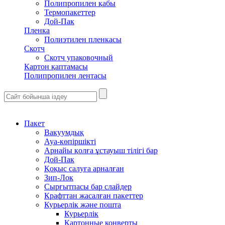
Полипропилен қабы
Термопакеттер
Дой-Пак
Пленка
Полиэтилен пленкасы
Скотч
Скотч упаковочный
Картон қаптамасы
Полипропилен лентасы
Пакет
Вакуумдық
Ауа-көпіршікті
Арнайы қолға ұстауыш тілігі бар
Дой-Пак
Қоқыс салуға арналған
Зип-Лок
Сырғытпасы бар слайдер
Крафттан жасалған пакеттер
Курьерлік және пошта
Курьерлік
Картонные конверты