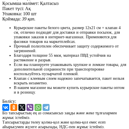
Қосымша мәлімет:
Қалтасыз
Пакет түсі:
Ақ
Упаковка:
100 шт
Қоймада:
39 қап.
Курьерские пакеты белого цвета, размер 12x21 см + клапан 4
см, отлично подходят для доставки и отправки посылок, для
упаковки заказов в интернет-магазинах. Применяются для
фасовки товаров на маркетплейсах.
Прочный полиэтилен обеспечивает защиту содержимого от
загрязнений.
Благодаря толщине 55 мкм, материал ПВД устойчив на
растяжение и разрыв.
Если вы планируете упаковывать хрупкие и ломкие товары, для
дополнительной сохранности при транспортировке
воспользуйтесь
пузырчатой
пленкой.
Клапан
с
клеевым
слоем
надежно запечатывается,
пакет
нельзя
вскрыть незаметно.
В
нашем
магазине
вы
можете
купить
курьерские
пакеты
оптом
и
в
розницу
.
Бөлісу:
Біз тапсырыстың ең аз сомасынсыз заңды және жеке тұлғалармен
жұмыс істейміз.
Тапсырыстарды төлеу қолма-қол және қолма-қол емес есеп
айырысумен жүзеге асырылады, НДС-пен жұмыс істейміз.