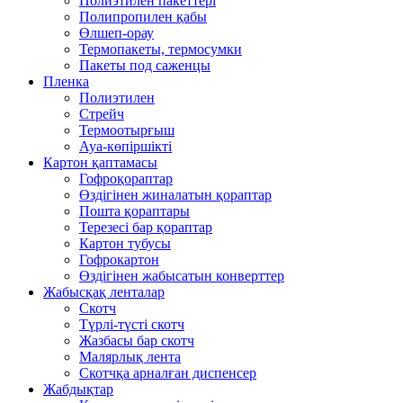
Полиэтилен пакеттері
Полипропилен қабы
Өлшеп-орау
Термопакеты, термосумки
Пакеты под саженцы
Пленка
Полиэтилен
Стрейч
Термоотырғыш
Ауа-көпіршікті
Картон қаптамасы
Гофроқораптар
Өздігінен жиналатын қораптар
Пошта қораптары
Терезесі бар қораптар
Картон тубусы
Гофрокартон
Өздігінен жабысатын конверттер
Жабысқақ ленталар
Скотч
Түрлі-түсті скотч
Жазбасы бар скотч
Малярлық лента
Скотчқа арналған диспенсер
Жабдықтар