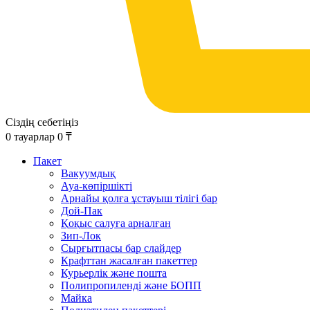
Сіздің себетіңіз
0
тауарлар
0
₸
Пакет
Вакуумдық
Ауа-көпіршікті
Арнайы қолға ұстауыш тілігі бар
Дой-Пак
Қоқыс салуға арналған
Зип-Лок
Сырғытпасы бар слайдер
Крафттан жасалған пакеттер
Курьерлік және пошта
Полипропиленді және БОПП
Майка