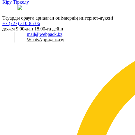
Кіру
Тіркелу
Қаз
Тауарды орауға арналған өнімдердің интернет-дүкені
+7 (727) 310-85-06
дс-жм 9.00-дан 18.00-ға дейін
mail@webpack.kz
WhatsApp-қа жазу