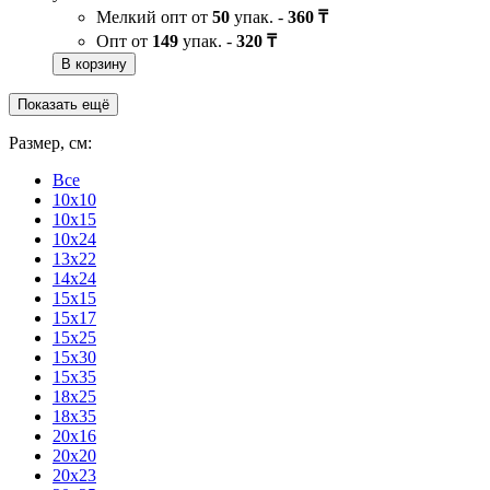
Мелкий опт от
50
упак. -
360 ₸
Опт от
149
упак. -
320 ₸
В корзину
Показать ещё
Размер, см:
Все
10x10
10x15
10x24
13x22
14x24
15x15
15x17
15x25
15x30
15x35
18x25
18x35
20x16
20x20
20x23