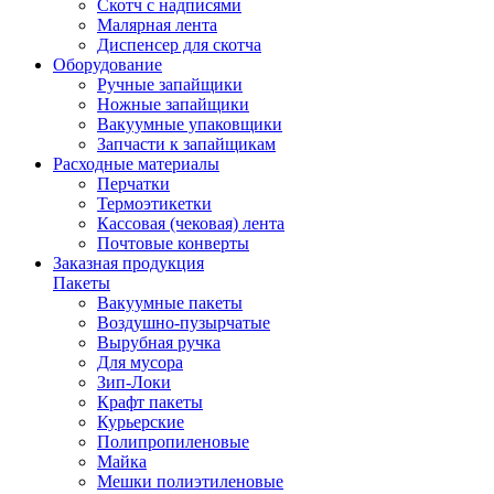
Скотч с надписями
Малярная лента
Диспенсер для скотча
Оборудование
Ручные запайщики
Ножные запайщики
Вакуумные упаковщики
Запчасти к запайщикам
Расходные материалы
Перчатки
Термоэтикетки
Кассовая (чековая) лента
Почтовые конверты
Заказная продукция
Пакеты
Вакуумные пакеты
Воздушно-пузырчатые
Вырубная ручка
Для мусора
Зип-Локи
Крафт пакеты
Курьерские
Полипропиленовые
Майка
Мешки полиэтиленовые