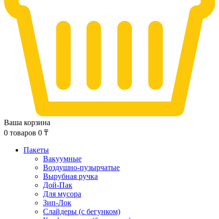
Ваша корзина
0
товаров
0
₸
Пакеты
Вакуумные
Воздушно-пузырчатые
Вырубная ручка
Дой-Пак
Для мусора
Зип-Лок
Слайдеры (с бегунком)