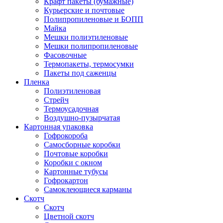
Крафт пакеты (бумажные)
Курьерские и почтовые
Полипропиленовые и БОПП
Майка
Мешки полиэтиленовые
Мешки полипропиленовые
Фасовочные
Термопакеты, термосумки
Пакеты под саженцы
Пленка
Полиэтиленовая
Стрейч
Термоусадочная
Воздушно-пузырчатая
Картонная упаковка
Гофрокороба
Самосборные коробки
Почтовые коробки
Коробки с окном
Картонные тубусы
Гофрокартон
Самоклеющиеся карманы
Скотч
Скотч
Цветной скотч