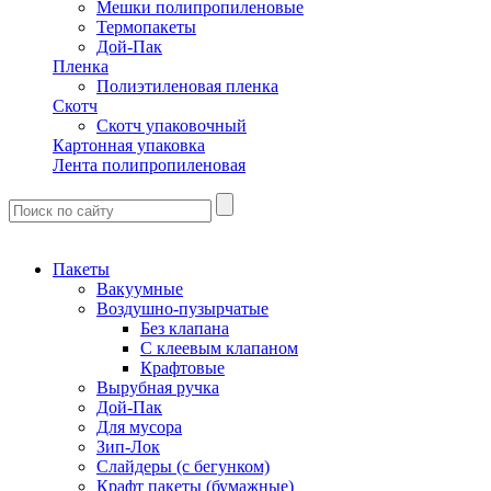
Мешки полипропиленовые
Термопакеты
Дой-Пак
Пленка
Полиэтиленовая пленка
Скотч
Скотч упаковочный
Картонная упаковка
Лента полипропиленовая
Пакеты
Вакуумные
Воздушно-пузырчатые
Без клапана
С клеевым клапаном
Крафтовые
Вырубная ручка
Дой-Пак
Для мусора
Зип-Лок
Слайдеры (с бегунком)
Крафт пакеты (бумажные)