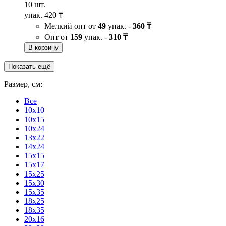
10 шт.
упак.
420 ₸
Мелкий опт от
49
упак. -
360 ₸
Опт от
159
упак. -
310 ₸
В корзину
Показать ещё
Размер, см:
Все
10x10
10x15
10x24
13x22
14x24
15x15
15x17
15x25
15x30
15x35
18x25
18x35
20x16