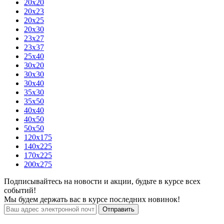
20x20
20x23
20x25
20x30
23x27
23x37
25x40
30x20
30x30
30x40
35x30
35x50
40x40
40x50
50x50
120х175
140х225
170х225
200х275
Подписывайтесь на новости и акции, будьте в курсе всех
событий!
Мы будем держать вас в курсе последних новинок!