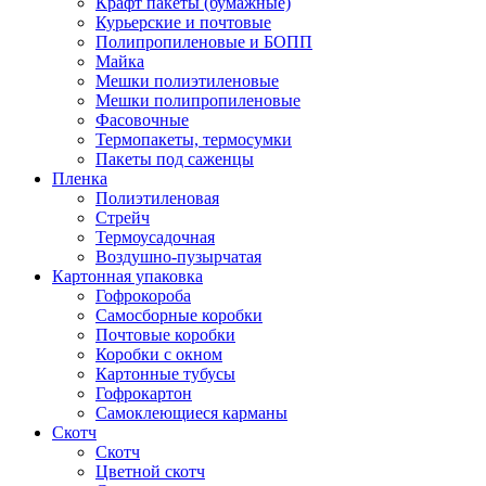
Крафт пакеты (бумажные)
Курьерские и почтовые
Полипропиленовые и БОПП
Майка
Мешки полиэтиленовые
Мешки полипропиленовые
Фасовочные
Термопакеты, термосумки
Пакеты под саженцы
Пленка
Полиэтиленовая
Стрейч
Термоусадочная
Воздушно-пузырчатая
Картонная упаковка
Гофрокороба
Самосборные коробки
Почтовые коробки
Коробки с окном
Картонные тубусы
Гофрокартон
Самоклеющиеся карманы
Скотч
Скотч
Цветной скотч