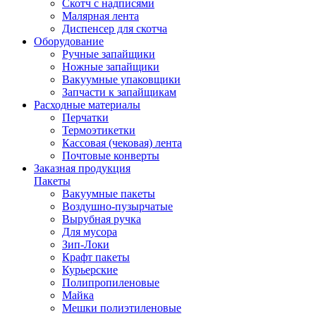
Скотч с надписями
Малярная лента
Диспенсер для скотча
Оборудование
Ручные запайщики
Ножные запайщики
Вакуумные упаковщики
Запчасти к запайщикам
Расходные материалы
Перчатки
Термоэтикетки
Кассовая (чековая) лента
Почтовые конверты
Заказная продукция
Пакеты
Вакуумные пакеты
Воздушно-пузырчатые
Вырубная ручка
Для мусора
Зип-Локи
Крафт пакеты
Курьерские
Полипропиленовые
Майка
Мешки полиэтиленовые