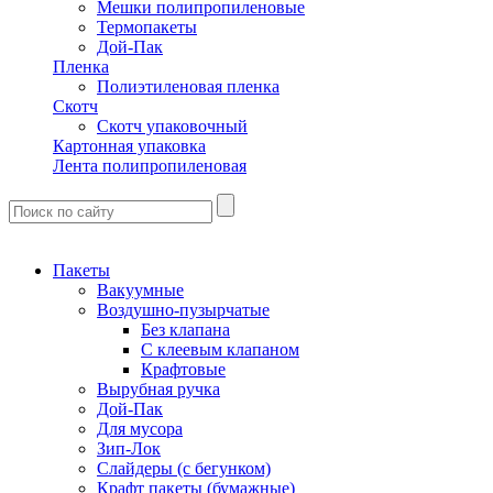
Мешки полипропиленовые
Термопакеты
Дой-Пак
Пленка
Полиэтиленовая пленка
Скотч
Скотч упаковочный
Картонная упаковка
Лента полипропиленовая
Пакеты
Вакуумные
Воздушно-пузырчатые
Без клапана
С клеевым клапаном
Крафтовые
Вырубная ручка
Дой-Пак
Для мусора
Зип-Лок
Слайдеры (с бегунком)
Крафт пакеты (бумажные)