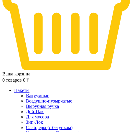
Ваша корзина
0
товаров
0
₸
Пакеты
Вакуумные
Воздушно-пузырчатые
Вырубная ручка
Дой-Пак
Для мусора
Зип-Лок
Слайдеры (с бегунком)