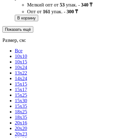
Мелкий опт от
53
упак. -
340 ₸
Опт от
161
упак. -
300 ₸
В корзину
Показать ещё
Размер, см:
Все
10x10
10x15
10x24
13x22
14x24
15x15
15x17
15x25
15x30
15x35
18x25
18x35
20x16
20x20
20x23