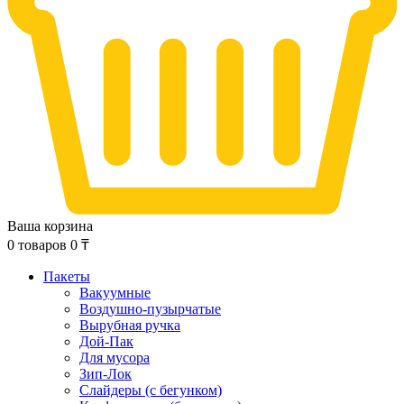
Ваша корзина
0
товаров
0
₸
Пакеты
Вакуумные
Воздушно-пузырчатые
Вырубная ручка
Дой-Пак
Для мусора
Зип-Лок
Слайдеры (с бегунком)