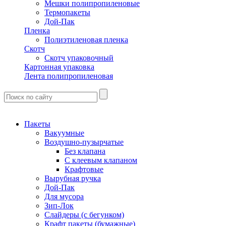
Мешки полипропиленовые
Термопакеты
Дой-Пак
Пленка
Полиэтиленовая пленка
Скотч
Скотч упаковочный
Картонная упаковка
Лента полипропиленовая
Пакеты
Вакуумные
Воздушно-пузырчатые
Без клапана
С клеевым клапаном
Крафтовые
Вырубная ручка
Дой-Пак
Для мусора
Зип-Лок
Слайдеры (с бегунком)
Крафт пакеты (бумажные)