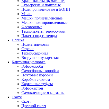
Крафт пакеты (бумажные)
Курьерские и почтовые
Полипропиленовые и БОПП
Майка
Мешки полиэтиленовые
Мешки полипропиленовые
Фасовочные
Термопакеты, термосумки
Пакеты под саженцы
Пленка
Полиэтиленовая
Стрейч
Термоусадочная
Воздушно-пузырчатая
Картонная упаковка
Гофрокороба
Самосборные коробки
Почтовые коробки
Коробки с окном
Картонные тубусы
Гофрокартон
Самоклеющиеся карманы
Скотч
Скотч
Цветной скотч