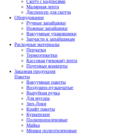
Скотч с надписями
Малярная лента
Диспенсер для скотча
Оборудование
Ручные запайщики
Ножные запайщики
Вакуумные упаковщики
Запчасти к запайщикам
Расходные материалы
Перчатки
Термоэтикетки
Кассовая (чековая) лента
Почтовые конверты
Заказная продукция
Пакеты
Вакуумные пакеты
Воздушно-пузырчатые
Вырубная ручка
Для мусора
Зип-Локи
Крафт пакеты
Курьерские
Полипропиленовые
Майка
Мешки полиэтиленовые