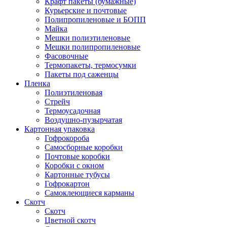
Крафт пакеты (бумажные)
Курьерские и почтовые
Полипропиленовые и БОПП
Майка
Мешки полиэтиленовые
Мешки полипропиленовые
Фасовочные
Термопакеты, термосумки
Пакеты под саженцы
Пленка
Полиэтиленовая
Стрейч
Термоусадочная
Воздушно-пузырчатая
Картонная упаковка
Гофрокороба
Самосборные коробки
Почтовые коробки
Коробки с окном
Картонные тубусы
Гофрокартон
Самоклеющиеся карманы
Скотч
Скотч
Цветной скотч