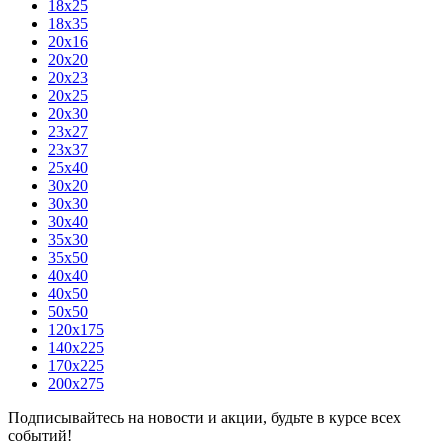
18x25
18x35
20x16
20x20
20x23
20x25
20x30
23x27
23x37
25x40
30x20
30x30
30x40
35x30
35x50
40x40
40x50
50x50
120х175
140х225
170х225
200х275
Подписывайтесь на новости и акции, будьте в курсе всех
событий!