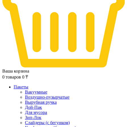
Ваша корзина
0
товаров
0
₸
Пакеты
Вакуумные
Воздушно-пузырчатые
Вырубная ручка
Дой-Пак
Для мусора
Зип-Лок
Слайдеры (с бегунком)