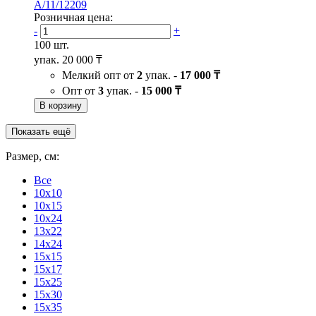
A/11/12209
Розничная цена:
-
+
100 шт.
упак.
20 000 ₸
Мелкий опт от
2
упак. -
17 000 ₸
Опт от
3
упак. -
15 000 ₸
В корзину
Показать ещё
Размер, см:
Все
10x10
10x15
10x24
13x22
14x24
15x15
15x17
15x25
15x30
15x35