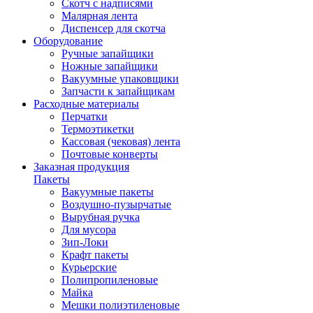
Скотч с надписями
Малярная лента
Диспенсер для скотча
Оборудование
Ручные запайщики
Ножные запайщики
Вакуумные упаковщики
Запчасти к запайщикам
Расходные материалы
Перчатки
Термоэтикетки
Кассовая (чековая) лента
Почтовые конверты
Заказная продукция
Пакеты
Вакуумные пакеты
Воздушно-пузырчатые
Вырубная ручка
Для мусора
Зип-Локи
Крафт пакеты
Курьерские
Полипропиленовые
Майка
Мешки полиэтиленовые