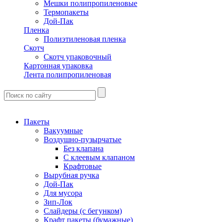
Мешки полипропиленовые
Термопакеты
Дой-Пак
Пленка
Полиэтиленовая пленка
Скотч
Скотч упаковочный
Картонная упаковка
Лента полипропиленовая
Пакеты
Вакуумные
Воздушно-пузырчатые
Без клапана
С клеевым клапаном
Крафтовые
Вырубная ручка
Дой-Пак
Для мусора
Зип-Лок
Слайдеры (с бегунком)
Крафт пакеты (бумажные)