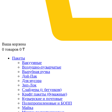
Ваша корзина
0
товаров
0
₸
Пакеты
Вакуумные
Воздушно-пузырчатые
Вырубная ручка
Дой-Пак
Для мусора
Зип-Лок
Слайдеры (с бегунком)
Крафт пакеты (бумажные)
Курьерские и почтовые
Полипропиленовые и БОПП
Майка