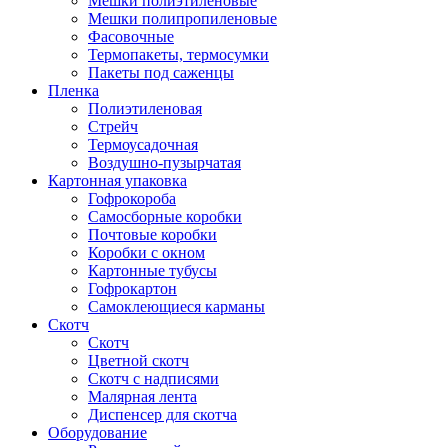
Мешки полиэтиленовые
Мешки полипропиленовые
Фасовочные
Термопакеты, термосумки
Пакеты под саженцы
Пленка
Полиэтиленовая
Стрейч
Термоусадочная
Воздушно-пузырчатая
Картонная упаковка
Гофрокороба
Самосборные коробки
Почтовые коробки
Коробки с окном
Картонные тубусы
Гофрокартон
Самоклеющиеся карманы
Скотч
Скотч
Цветной скотч
Скотч с надписями
Малярная лента
Диспенсер для скотча
Оборудование