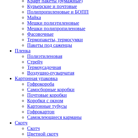
Крафт пакеты (бумажные)
Курьерские и почтовые
Полипропиленовые и БОПП
Майка
Мешки полиэтиленовые
Мешки полипропиленовые
Фасовочные
Термопакеты, термосумки
Пакеты под саженцы
Пленка
Полиэтиленовая
Стрейч
Термоусадочная
Воздушно-пузырчатая
Картонная упаковка
Гофрокороба
Самосборные коробки
Почтовые коробки
Коробки с окном
Картонные тубусы
Гофрокартон
Самоклеющиеся карманы
Скотч
Скотч
Цветной скотч