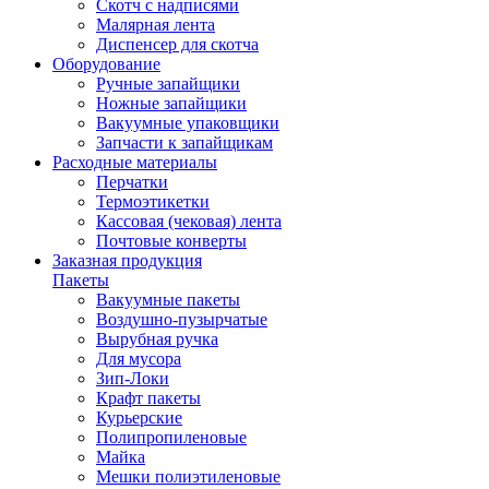
Скотч с надписями
Малярная лента
Диспенсер для скотча
Оборудование
Ручные запайщики
Ножные запайщики
Вакуумные упаковщики
Запчасти к запайщикам
Расходные материалы
Перчатки
Термоэтикетки
Кассовая (чековая) лента
Почтовые конверты
Заказная продукция
Пакеты
Вакуумные пакеты
Воздушно-пузырчатые
Вырубная ручка
Для мусора
Зип-Локи
Крафт пакеты
Курьерские
Полипропиленовые
Майка
Мешки полиэтиленовые