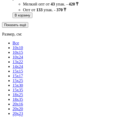
Мелкий опт от
43
упак. -
420 ₸
Опт от
133
упак. -
370 ₸
В корзину
Показать ещё
Размер, см:
Все
10x10
10x15
10x24
13x22
14x24
15x15
15x17
15x25
15x30
15x35
18x25
18x35
20x16
20x20
20x23