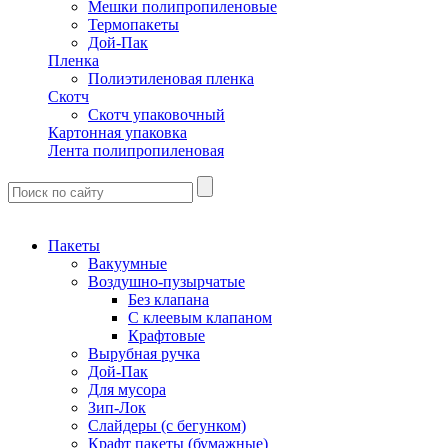
Мешки полипропиленовые
Термопакеты
Дой-Пак
Пленка
Полиэтиленовая пленка
Скотч
Скотч упаковочный
Картонная упаковка
Лента полипропиленовая
Пакеты
Вакуумные
Воздушно-пузырчатые
Без клапана
С клеевым клапаном
Крафтовые
Вырубная ручка
Дой-Пак
Для мусора
Зип-Лок
Слайдеры (с бегунком)
Крафт пакеты (бумажные)