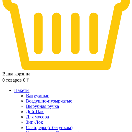
Ваша корзина
0
товаров
0
₸
Пакеты
Вакуумные
Воздушно-пузырчатые
Вырубная ручка
Дой-Пак
Для мусора
Зип-Лок
Слайдеры (с бегунком)