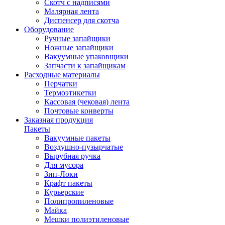
Скотч с надписями
Малярная лента
Диспенсер для скотча
Оборудование
Ручные запайщики
Ножные запайщики
Вакуумные упаковщики
Запчасти к запайщикам
Расходные материалы
Перчатки
Термоэтикетки
Кассовая (чековая) лента
Почтовые конверты
Заказная продукция
Пакеты
Вакуумные пакеты
Воздушно-пузырчатые
Вырубная ручка
Для мусора
Зип-Локи
Крафт пакеты
Курьерские
Полипропиленовые
Майка
Мешки полиэтиленовые