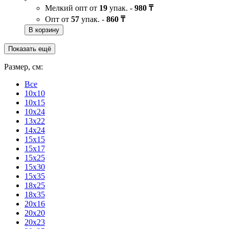
Мелкий опт от
19
упак. -
980 ₸
Опт от
57
упак. -
860 ₸
В корзину
Показать ещё
Размер, см:
Все
10x10
10x15
10x24
13x22
14x24
15x15
15x17
15x25
15x30
15x35
18x25
18x35
20x16
20x20
20x23