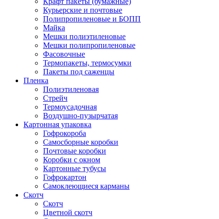
Крафт пакеты (бумажные)
Курьерские и почтовые
Полипропиленовые и БОПП
Майка
Мешки полиэтиленовые
Мешки полипропиленовые
Фасовочные
Термопакеты, термосумки
Пакеты под саженцы
Пленка
Полиэтиленовая
Стрейч
Термоусадочная
Воздушно-пузырчатая
Картонная упаковка
Гофрокороба
Самосборные коробки
Почтовые коробки
Коробки с окном
Картонные тубусы
Гофрокартон
Самоклеющиеся карманы
Скотч
Скотч
Цветной скотч