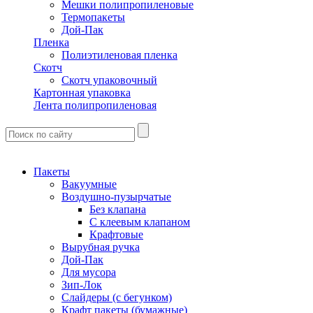
Мешки полипропиленовые
Термопакеты
Дой-Пак
Пленка
Полиэтиленовая пленка
Скотч
Скотч упаковочный
Картонная упаковка
Лента полипропиленовая
Пакеты
Вакуумные
Воздушно-пузырчатые
Без клапана
С клеевым клапаном
Крафтовые
Вырубная ручка
Дой-Пак
Для мусора
Зип-Лок
Слайдеры (с бегунком)
Крафт пакеты (бумажные)