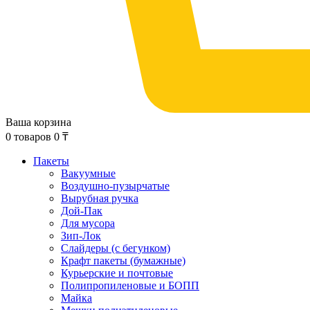
Ваша корзина
0
товаров
0
₸
Пакеты
Вакуумные
Воздушно-пузырчатые
Вырубная ручка
Дой-Пак
Для мусора
Зип-Лок
Слайдеры (с бегунком)
Крафт пакеты (бумажные)
Курьерские и почтовые
Полипропиленовые и БОПП
Майка