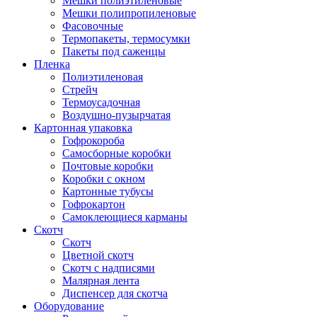
Мешки полиэтиленовые
Мешки полипропиленовые
Фасовочные
Термопакеты, термосумки
Пакеты под саженцы
Пленка
Полиэтиленовая
Стрейч
Термоусадочная
Воздушно-пузырчатая
Картонная упаковка
Гофрокороба
Самосборные коробки
Почтовые коробки
Коробки с окном
Картонные тубусы
Гофрокартон
Самоклеющиеся карманы
Скотч
Скотч
Цветной скотч
Скотч с надписями
Малярная лента
Диспенсер для скотча
Оборудование