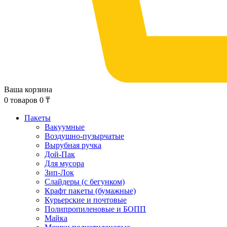
Ваша корзина
0
товаров
0
₸
Пакеты
Вакуумные
Воздушно-пузырчатые
Вырубная ручка
Дой-Пак
Для мусора
Зип-Лок
Слайдеры (с бегунком)
Крафт пакеты (бумажные)
Курьерские и почтовые
Полипропиленовые и БОПП
Майка