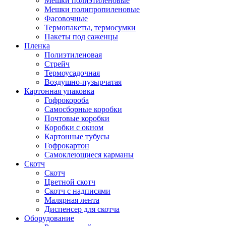
Мешки полиэтиленовые
Мешки полипропиленовые
Фасовочные
Термопакеты, термосумки
Пакеты под саженцы
Пленка
Полиэтиленовая
Стрейч
Термоусадочная
Воздушно-пузырчатая
Картонная упаковка
Гофрокороба
Самосборные коробки
Почтовые коробки
Коробки с окном
Картонные тубусы
Гофрокартон
Самоклеющиеся карманы
Скотч
Скотч
Цветной скотч
Скотч с надписями
Малярная лента
Диспенсер для скотча
Оборудование