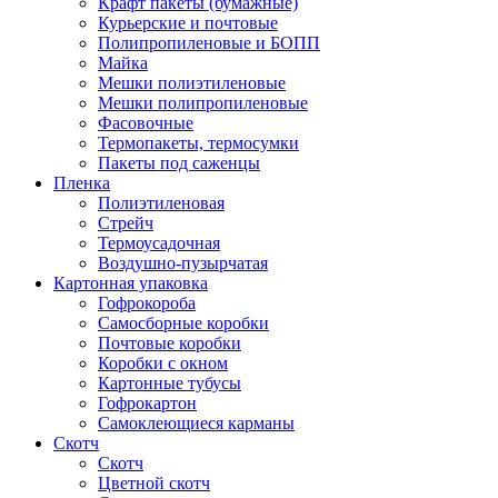
Крафт пакеты (бумажные)
Курьерские и почтовые
Полипропиленовые и БОПП
Майка
Мешки полиэтиленовые
Мешки полипропиленовые
Фасовочные
Термопакеты, термосумки
Пакеты под саженцы
Пленка
Полиэтиленовая
Стрейч
Термоусадочная
Воздушно-пузырчатая
Картонная упаковка
Гофрокороба
Самосборные коробки
Почтовые коробки
Коробки с окном
Картонные тубусы
Гофрокартон
Самоклеющиеся карманы
Скотч
Скотч
Цветной скотч