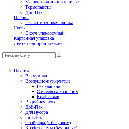
Мешки полипропиленовые
Термопакеты
Дой-Пак
Пленка
Полиэтиленовая пленка
Скотч
Скотч упаковочный
Картонная упаковка
Лента полипропиленовая
Пакеты
Вакуумные
Воздушно-пузырчатые
Без клапана
С клеевым клапаном
Крафтовые
Вырубная ручка
Дой-Пак
Для мусора
Зип-Лок
Слайдеры (с бегунком)
Крафт пакеты (бумажные)