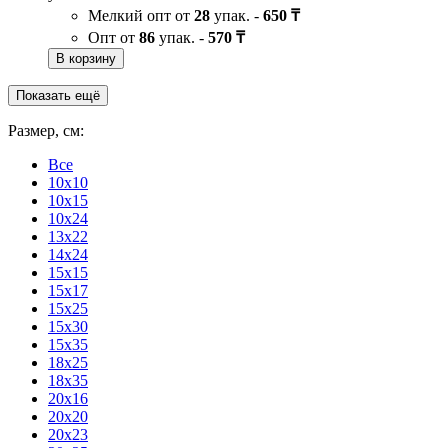
Мелкий опт от
28
упак. -
650 ₸
Опт от
86
упак. -
570 ₸
В корзину
Показать ещё
Размер, см:
Все
10x10
10x15
10x24
13x22
14x24
15x15
15x17
15x25
15x30
15x35
18x25
18x35
20x16
20x20
20x23