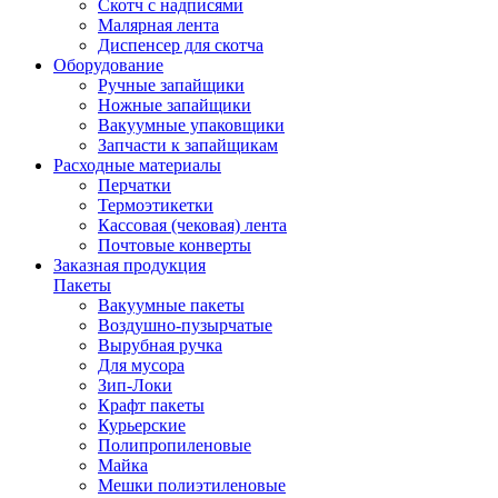
Скотч с надписями
Малярная лента
Диспенсер для скотча
Оборудование
Ручные запайщики
Ножные запайщики
Вакуумные упаковщики
Запчасти к запайщикам
Расходные материалы
Перчатки
Термоэтикетки
Кассовая (чековая) лента
Почтовые конверты
Заказная продукция
Пакеты
Вакуумные пакеты
Воздушно-пузырчатые
Вырубная ручка
Для мусора
Зип-Локи
Крафт пакеты
Курьерские
Полипропиленовые
Майка
Мешки полиэтиленовые