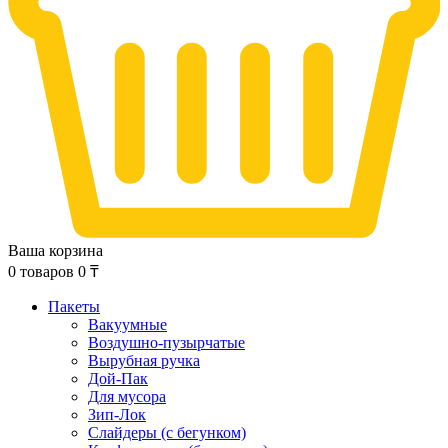
Ваша корзина
0
товаров
0
₸
Пакеты
Вакуумные
Воздушно-пузырчатые
Вырубная ручка
Дой-Пак
Для мусора
Зип-Лок
Слайдеры (с бегунком)