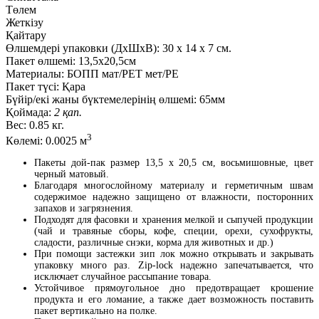
Төлем
Жеткізу
Қайтару
Өлшемдері упаковки (ДxШxВ):
30
x
14
x
7 см.
Пакет өлшемі:
13,5х20,5см
Материалы:
БОПП мат/РЕТ мет/РЕ
Пакет түсі:
Қара
Бүйір/екі жаны бүктемелерінің өлшемі:
65мм
Қоймада:
2 қап.
Вес:
0.85 кг.
3
Көлемі:
0.0025 м
Пакеты дой-пак размер 13,5 x 20,5 см, восьмишовные, цвет
черный матовый.
Благодаря многослойному материалу и герметичным швам
содержимое надежно защищено от влажности, посторонних
запахов и загрязнения.
Подходят для фасовки и хранения мелкой и сыпучей продукции
(чай и травяные сборы, кофе, специи, орехи, сухофрукты,
сладости, различные снэки, корма для животных и др.)
При помощи застежки зип лок можно открывать и закрывать
упаковку много раз. Zip-lock надежно запечатывается, что
исключает случайное рассыпание товара.
Устойчивое прямоугольное дно предотвращает крошение
продукта и его ломание, а также дает возможность поставить
пакет вертикально на полке.