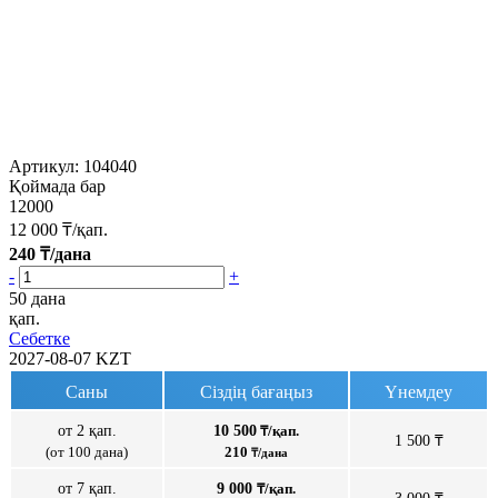
Артикул:
104040
Қоймада бар
12000
12 000
₸/қап.
240
₸/дана
-
+
50 дана
қап.
Себетке
2027-08-07
KZT
Саны
Сіздің бағаңыз
Үнемдеу
от 2 қап.
10 500
₸/қап.
1 500 ₸
(от 100 дана)
210
₸/дана
от 7 қап.
9 000
₸/қап.