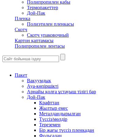
Полипропилен қабы
Термопакеттер
Дой-Пак
Пленка
Полиэтилен пленкасы
Скотч
Скотч упаковочный
Картон қаптамасы
Полипропилен лентасы
Пакет
Вакуумдық
Ауа-көпіршікті
Арнайы қолға ұстауыш тілігі бар
Дой-Пак
Крафттан
Жылтыр емес
Металдандырылған
Түссіз/мөлдір
Тереземен
Бір жағы түссіз пленкадан
Фольгадан