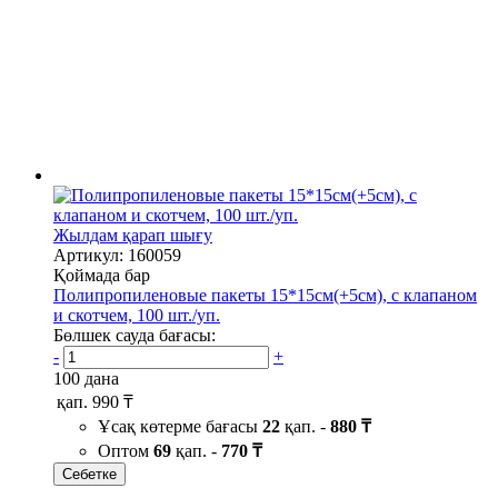
Жылдам қарап шығу
Артикул: 160059
Қоймада бар
Полипропиленовые пакеты 15*15см(+5см), с клапаном
и скотчем, 100 шт./уп.
Бөлшек сауда бағасы:
-
+
100 дана
қап.
990 ₸
Ұсақ көтерме бағасы
22
қап. -
880 ₸
Оптом
69
қап. -
770 ₸
Себетке