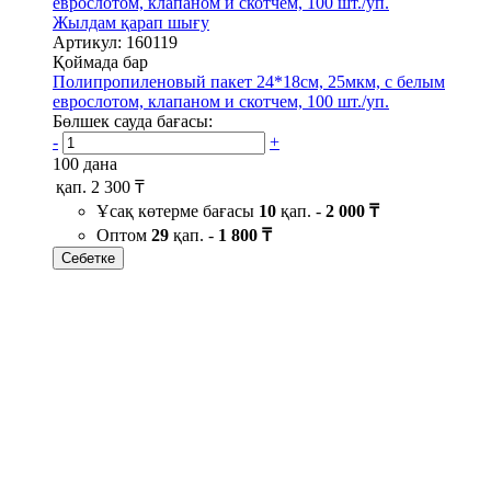
Жылдам қарап шығу
Артикул: 160119
Қоймада бар
Полипропиленовый пакет 24*18см, 25мкм, с белым
еврослотом, клапаном и скотчем, 100 шт./уп.
Бөлшек сауда бағасы:
-
+
100 дана
қап.
2 300 ₸
Ұсақ көтерме бағасы
10
қап. -
2 000 ₸
Оптом
29
қап. -
1 800 ₸
Себетке