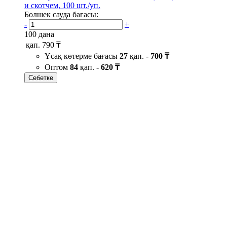
и скотчем, 100 шт./уп.
Бөлшек сауда бағасы:
-
+
100 дана
қап.
790 ₸
Ұсақ көтерме бағасы
27
қап. -
700 ₸
Оптом
84
қап. -
620 ₸
Себетке