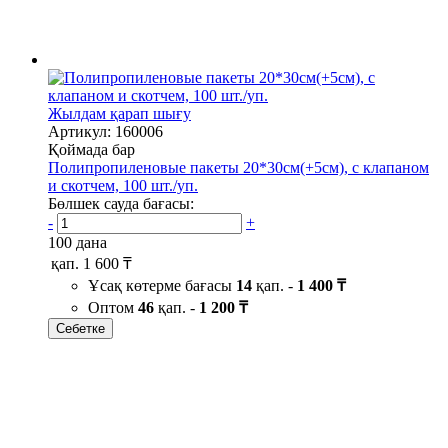
Жылдам қарап шығу
Артикул: 160006
Қоймада бар
Полипропиленовые пакеты 20*30см(+5см), с клапаном
и скотчем, 100 шт./уп.
Бөлшек сауда бағасы:
-
+
100 дана
қап.
1 600 ₸
Ұсақ көтерме бағасы
14
қап. -
1 400 ₸
Оптом
46
қап. -
1 200 ₸
Себетке