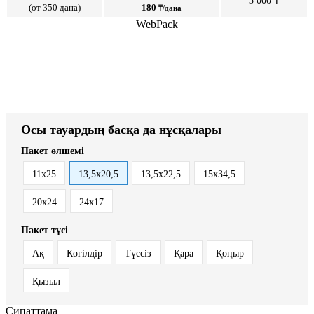
3 000 ₸
(от 350 дана)
180
₸/дана
WebPack
Осы тауардың басқа да нұсқалары
Пакет өлшемі
11х25
13,5х20,5
13,5х22,5
15х34,5
20х24
24х17
Пакет түсі
Ақ
Көгілдір
Түссіз
Қара
Қоңыр
Қызыл
Сипаттама