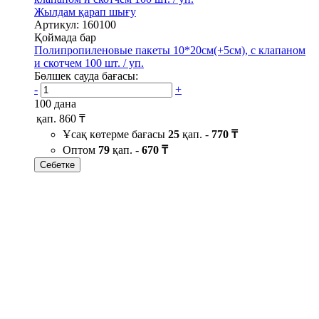
Жылдам қарап шығу
Артикул: 160100
Қоймада бар
Полипропиленовые пакеты 10*20см(+5см), с клапаном
и скотчем 100 шт. / уп.
Бөлшек сауда бағасы:
-
+
100 дана
қап.
860 ₸
Ұсақ көтерме бағасы
25
қап. -
770 ₸
Оптом
79
қап. -
670 ₸
Себетке