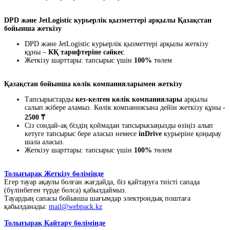
DPD және JetLogistic курьерлік қызметтері арқылы Қазақстан
бойынша жеткізу
DPD және JetLogistic курьерлік қызметтері арқылы жеткізу
құны –
КҚ тарифтеріне сәйкес
.
Жеткізу шарттары: тапсырыс үшін
100%
төлем
Қазақстан бойынша көлік компанияларымен жеткізу
Тапсырыстарды
кез-келген көлік компаниялары
арқылы
салып жібере аламыз. Көлік компаниясына дейін жеткізу құны -
2500 ₸
Сіз сондай-ақ біздің қоймадан тапсырысыңызды өзіңіз алып
кетуге тапсырыс бере аласыз немесе
inDrive
курьеріне қоңырау
шала аласыз.
Жеткізу шарттары: тапсырыс үшін
100%
төлем
Толығырақ Жеткізу бөлімінде
Егер тауар ақаулы болған жағдайда, біз қайтаруға тиісті сапада
(бүлінбеген түрде болса) қабылдаймыз.
Тауардың сапасы бойынша шағымдар электрондық поштаға
қабылданады:
mail@webpack.kz
Толығырақ Қайтару бөлімінде