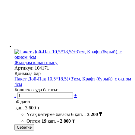
Жылдам қарап шығу
Артикул: 104171
Қоймада бар
Пакет Дой-Пак 10,5*18,5(+3)см, Крафт (бурый), с окном
4см
Бөлшек сауда бағасы:
-
+
50 дана
қап.
3 600 ₸
Ұсақ көтерме бағасы
6
қап. -
3 200 ₸
Оптом
19
қап. -
2 800 ₸
Себетке