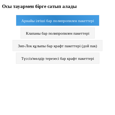
Осы тауармен бірге сатып алады
Арнайы ілгіші бар полипропилен пакеттері
Клапаны бар полипропилен пакеттері
Зип-Лок құлыпы бар крафт пакеттері (дой пак)
Түссіз/мөлдір терезесі бар крафт пакеттері