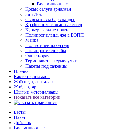
Восьмишовные
Қоқыс салуға арналған
Зип-Лок
Сырғытпасы бар слайдер
Крафттан жасалған пакеттер
Курьерлік және пошта
Полипропиленді және БОПП
Майка
Полиэтилен пакеттері
Полипропилен қабы
Өлшеп-орау
Термопакеты, термосумки
Пакеты под саженцы
Пленка
Картон қаптамасы
Жабысқақ ленталар
Жабдықтар
Шығын материалдары
Показать все категории
Басты
Пакет
Дой-Пак
Восьмишовные