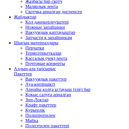
Жазбасы бар скотч
Малярлық лента
Скотчқа арналған диспенсер
Жабдықтар
Қол дәнекерлеуіштері
Ножные запайщики
Вакуумдық қаптауыштар
Запчасти к запайщикам
Шығын материалдары
Перчатки
Термоэтикеткалар
Кассалық (чек) лента
Почтовые конверты
Алдын-ала тапсырыс
Пакеттер
Вакуумдық пакеттер
Ауа-көпіршікті
Арнайы қолға ұстауыш тілігі бар
Қоқыс салуға арналған
Зип-Локтар
Крафт пакеттер
Курьерлік
Полипропилен
Майка
Полиэтилен пакеттері