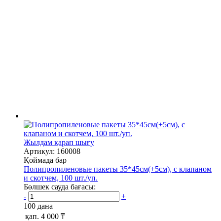
Жылдам қарап шығу
Артикул: 160008
Қоймада бар
Полипропиленовые пакеты 35*45см(+5см), с клапаном
и скотчем, 100 шт./уп.
Бөлшек сауда бағасы:
-
+
100 дана
қап.
4 000 ₸