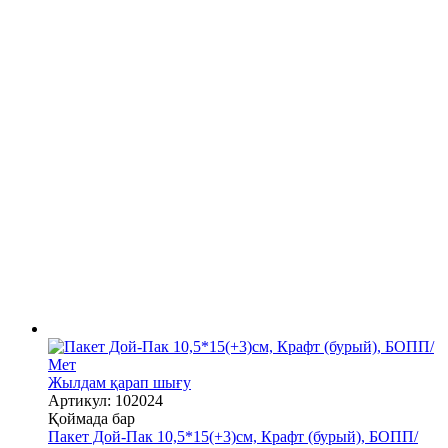
Жылдам қарап шығу
Артикул: 102024
Қоймада бар
Пакет Дой-Пак 10,5*15(+3)см, Крафт (бурый), БОПП/