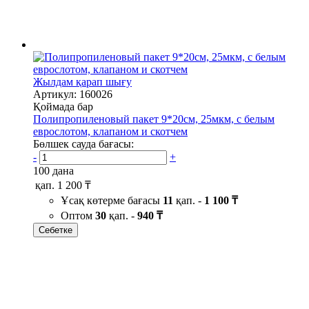
Жылдам қарап шығу
Артикул: 160026
Қоймада бар
Полипропиленовый пакет 9*20см, 25мкм, с белым
еврослотом, клапаном и скотчем
Бөлшек сауда бағасы:
-
+
100 дана
қап.
1 200 ₸
Ұсақ көтерме бағасы
11
қап. -
1 100 ₸
Оптом
30
қап. -
940 ₸
Себетке