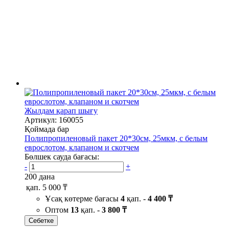
Жылдам қарап шығу
Артикул: 160055
Қоймада бар
Полипропиленовый пакет 20*30см, 25мкм, с белым
еврослотом, клапаном и скотчем
Бөлшек сауда бағасы:
-
+
200 дана
қап.
5 000 ₸
Ұсақ көтерме бағасы
4
қап. -
4 400 ₸
Оптом
13
қап. -
3 800 ₸
Себетке