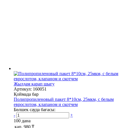
Жылдам қарап шығу
Артикул: 160051
Қоймада бар
Полипропиленовый пакет 8*10см, 25мкм, с белым
еврослотом, клапаном и скотчем
Бөлшек сауда бағасы:
-
+
100 дана
қап.
980 ₸