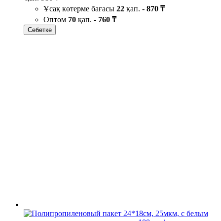
Ұсақ көтерме бағасы
22
қап. -
870 ₸
Оптом
70
қап. -
760 ₸
Себетке