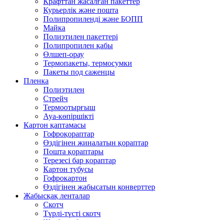
Крафттан жасалған пакеттер
Курьерлік және пошта
Полипропиленді және БОПП
Майка
Полиэтилен пакеттері
Полипропилен қабы
Өлшеп-орау
Термопакеты, термосумки
Пакеты под саженцы
Пленка
Полиэтилен
Стрейч
Термоотырғыш
Ауа-көпіршікті
Картон қаптамасы
Гофроқораптар
Өздігінен жиналатын қораптар
Пошта қораптары
Терезесі бар қораптар
Картон тубусы
Гофрокартон
Өздігінен жабысатын конверттер
Жабысқақ ленталар
Скотч
Түрлі-түсті скотч