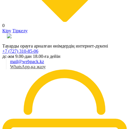
0
Кіру
Тіркелу
Қаз
Тауарды орауға арналған өнімдердің интернет-дүкені
+7 (727) 310-85-06
дс-жм 9.00-дан 18.00-ға дейін
mail@webpack.kz
WhatsApp-қа жазу