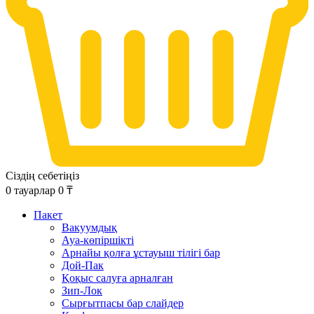
Сіздің себетіңіз
0
тауарлар
0
₸
Пакет
Вакуумдық
Ауа-көпіршікті
Арнайы қолға ұстауыш тілігі бар
Дой-Пак
Қоқыс салуға арналған
Зип-Лок
Сырғытпасы бар слайдер