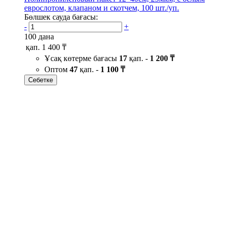
еврослотом, клапаном и скотчем, 100 шт./уп.
Бөлшек сауда бағасы:
-
+
100 дана
қап.
1 400 ₸
Ұсақ көтерме бағасы
17
қап. -
1 200 ₸
Оптом
47
қап. -
1 100 ₸
Себетке