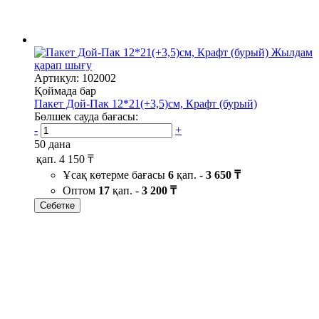
Жылдам
қарап шығу
Артикул: 102002
Қоймада бар
Пакет Дой-Пак 12*21(+3,5)см, Крафт (бурый)
Бөлшек сауда бағасы:
-
+
50 дана
қап.
4 150 ₸
Ұсақ көтерме бағасы
6
қап. -
3 650 ₸
Оптом
17
қап. -
3 200 ₸
Себетке