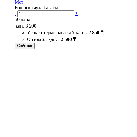
Мет
Бөлшек сауда бағасы:
-
+
50 дана
қап.
3 200 ₸
Ұсақ көтерме бағасы
7
қап. -
2 850 ₸
Оптом
21
қап. -
2 500 ₸
Себетке