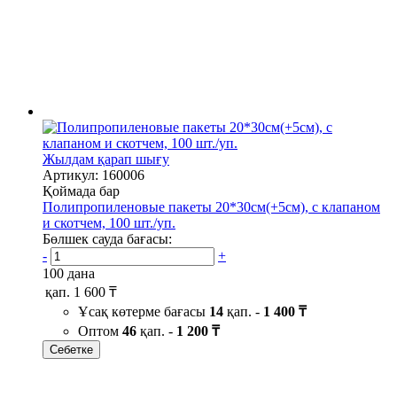
Жылдам қарап шығу
Артикул: 160006
Қоймада бар
Полипропиленовые пакеты 20*30см(+5см), с клапаном
и скотчем, 100 шт./уп.
Бөлшек сауда бағасы:
-
+
100 дана
қап.
1 600 ₸
Ұсақ көтерме бағасы
14
қап. -
1 400 ₸
Оптом
46
қап. -
1 200 ₸
Себетке