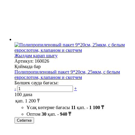
Жылдам қарап шығу
Артикул: 160026
Қоймада бар
Полипропиленовый пакет 9*20см, 25мкм, с белым
еврослотом, клапаном и скотчем
Бөлшек сауда бағасы:
-
+
100 дана
қап.
1 200 ₸
Ұсақ көтерме бағасы
11
қап. -
1 100 ₸
Оптом
30
қап. -
940 ₸
Себетке