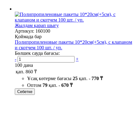
Жылдам қарап шығу
Артикул: 160100
Қоймада бар
Полипропиленовые пакеты 10*20см(+5см), с клапаном
и скотчем 100 шт. / уп.
Бөлшек сауда бағасы:
-
+
100 дана
қап.
860 ₸
Ұсақ көтерме бағасы
25
қап. -
770 ₸
Оптом
79
қап. -
670 ₸
Себетке