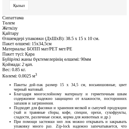
Қызыл
Сипаттама
Төлем
Жеткізу
Қайтару
Өлшемдері упаковки (ДxШxВ):
38.5
x
15
x
10 см.
Пакет өлшемі:
15х34,5см
Материалы:
БОПП мат/РЕТ мет/РЕ
Пакет түсі:
Қара
Бүйір/екі жаны бүктемелерінің өлшемі:
90мм
Қоймада:
2 қап.
Вес:
0.85 кг.
3
Көлемі:
0.0025 м
Пакеты дой-пак размер 15 x 34,5 см, восьмишовные, цвет
черный матовый.
Благодаря многослойному материалу и герметичным швам
содержимое надежно защищено от влажности, посторонних
запахов и загрязнения.
Подходят для фасовки и хранения мелкой и сыпучей продукции
(чай и травяные сборы, кофе, специи, орехи, сухофрукты,
сладости, различные снэки, корма для животных и др.)
При помощи застежки зип лок можно открывать и закрывать
упаковку много раз. Zip-lock надежно запечатывается, что