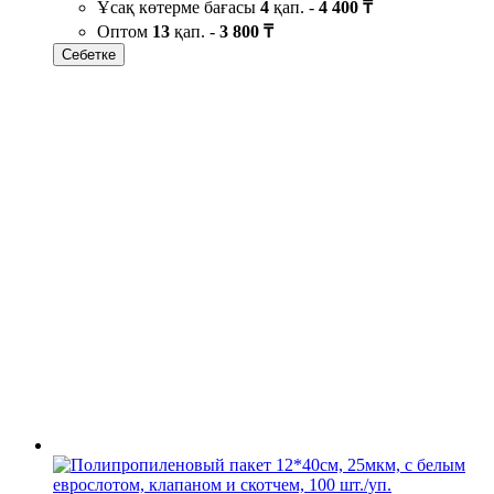
Ұсақ көтерме бағасы
4
қап. -
4 400 ₸
Оптом
13
қап. -
3 800 ₸
Себетке