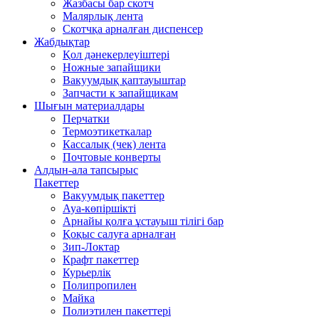
Жазбасы бар скотч
Малярлық лента
Скотчқа арналған диспенсер
Жабдықтар
Қол дәнекерлеуіштері
Ножные запайщики
Вакуумдық қаптауыштар
Запчасти к запайщикам
Шығын материалдары
Перчатки
Термоэтикеткалар
Кассалық (чек) лента
Почтовые конверты
Алдын-ала тапсырыс
Пакеттер
Вакуумдық пакеттер
Ауа-көпіршікті
Арнайы қолға ұстауыш тілігі бар
Қоқыс салуға арналған
Зип-Локтар
Крафт пакеттер
Курьерлік
Полипропилен
Майка
Полиэтилен пакеттері