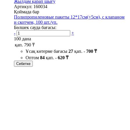
Жылдам қарап шығу
Артикул: 160034
Қоймада бар
Полипропиленовые пакеты 12*17см(+5см), с клапаном
и скотчем, 100 шт./уп.
Бөлшек сауда бағасы:
-
+
100 дана
қап.
790 ₸
Ұсақ көтерме бағасы
27
қап. -
700 ₸
Оптом
84
қап. -
620 ₸
Себетке