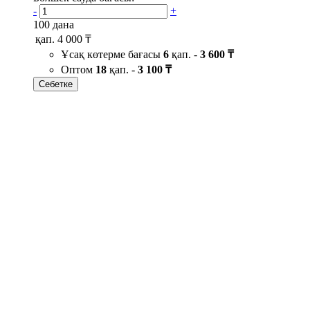
-
+
100 дана
қап.
4 000 ₸
Ұсақ көтерме бағасы
6
қап. -
3 600 ₸
Оптом
18
қап. -
3 100 ₸
Себетке