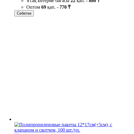
Ұсақ көтерме бағасы
22
қап. -
880 ₸
Оптом
69
қап. -
770 ₸
Себетке