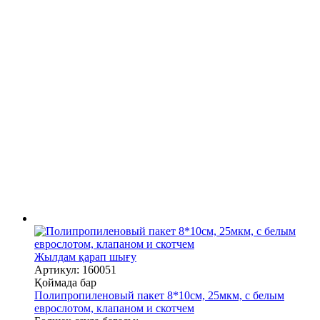
Жылдам қарап шығу
Артикул: 160051
Қоймада бар
Полипропиленовый пакет 8*10см, 25мкм, с белым
еврослотом, клапаном и скотчем