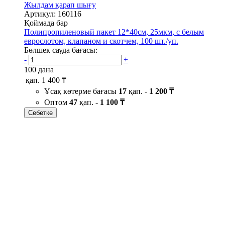
Жылдам қарап шығу
Артикул: 160116
Қоймада бар
Полипропиленовый пакет 12*40см, 25мкм, с белым
еврослотом, клапаном и скотчем, 100 шт./уп.
Бөлшек сауда бағасы:
-
+
100 дана
қап.
1 400 ₸
Ұсақ көтерме бағасы
17
қап. -
1 200 ₸
Оптом
47
қап. -
1 100 ₸
Себетке