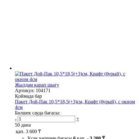
Жылдам қарап шығу
Артикул: 104171
Қоймада бар
Пакет Дой-Пак 10,5*18,5(+3)см, Крафт (бурый), с окном
4см
Бөлшек сауда бағасы:
-
+
50 дана
қап.
3 600 ₸
Ұсақ көтерме бағасы
6
қап. -
3 200 ₸