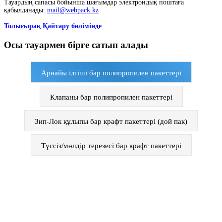
Тауардың сапасы бойынша шағымдар электрондық поштаға
қабылданады:
mail@webpack.kz
Толығырақ Қайтару бөлімінде
Осы тауармен бірге сатып алады
Арнайы ілгіші бар полипропилен пакеттері
Клапаны бар полипропилен пакеттері
Зип-Лок құлыпы бар крафт пакеттері (дой пак)
Түссіз/мөлдір терезесі бар крафт пакеттері