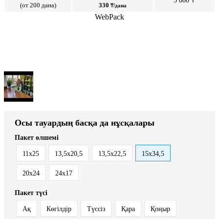
5 000 ₸
(от 200 дана)
330
₸/дана
WebPack
Осы тауардың басқа да нұсқалары
Пакет өлшемі
11х25
13,5х20,5
13,5х22,5
15х34,5
20х24
24х17
Пакет түсі
Ақ
Көгілдір
Түссіз
Қара
Қоңыр