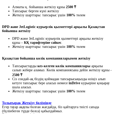
Алматы қ. бойынша жеткізу құны
2500 ₸
Тапсырыс берген күні жеткізу
Жеткізу шарттары: тапсырыс үшін
100%
төлем
DPD және JetLogistic курьерлік қызметтері арқылы Қазақстан
бойынша жеткізу
DPD және JetLogistic курьерлік қызметтері арқылы жеткізу
құны –
КҚ тарифтеріне сәйкес
.
Жеткізу шарттары: тапсырыс үшін
100%
төлем
Қазақстан бойынша көлік компанияларымен жеткізу
Тапсырыстарды
кез-келген көлік компаниялары
арқылы
салып жібере аламыз. Көлік компаниясына дейін жеткізу құны -
2500 ₸
Сіз сондай-ақ біздің қоймадан тапсырысыңызды өзіңіз алып
кетуге тапсырыс бере аласыз немесе
inDrive
курьеріне қоңырау
шала аласыз.
Жеткізу шарттары: тапсырыс үшін
100%
төлем
Толығырақ Жеткізу бөлімінде
Егер тауар ақаулы болған жағдайда, біз қайтаруға тиісті сапада
(бүлінбеген түрде болса) қабылдаймыз.