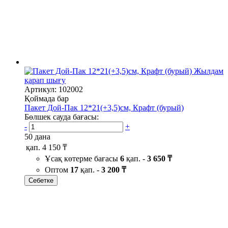
Жылдам
қарап шығу
Артикул: 102002
Қоймада бар
Пакет Дой-Пак 12*21(+3,5)см, Крафт (бурый)
Бөлшек сауда бағасы:
-
+
50 дана
қап.
4 150 ₸
Ұсақ көтерме бағасы
6
қап. -
3 650 ₸
Оптом
17
қап. -
3 200 ₸
Себетке