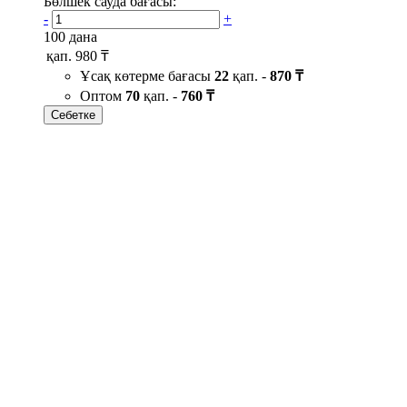
Бөлшек сауда бағасы:
-
+
100 дана
қап.
980 ₸
Ұсақ көтерме бағасы
22
қап. -
870 ₸
Оптом
70
қап. -
760 ₸
Себетке