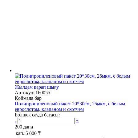
Жылдам қарап шығу
Артикул: 160055
Қоймада бар
Полипропиленовый пакет 20*30см, 25мкм, с белым
еврослотом, клапаном и скотчем
Бөлшек сауда бағасы:
-
+
200 дана
қап.
5 000 ₸