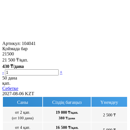
Артикул:
104041
Қоймада бар
21500
21 500
₸/қап.
430
₸/дана
-
+
50 дана
қап.
Себетке
2027-08-06
KZT
Саны
Сіздің бағаңыз
Үнемдеу
от 2 қап.
19 000
₸/қап.
2 500 ₸
(от 100 дана)
380
₸/дана
от 4 қап.
16 500
₸/қап.