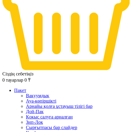
Сіздің себетіңіз
0
тауарлар
0
₸
Пакет
Вакуумдық
Ауа-көпіршікті
Арнайы қолға ұстауыш тілігі бар
Дой-Пак
Қоқыс салуға арналған
Зип-Лок
Сырғытпасы бар слайдер