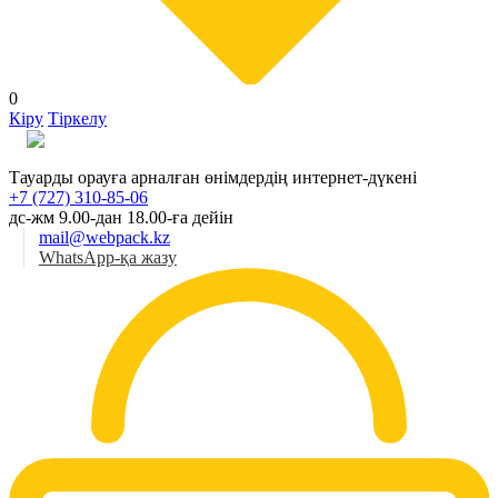
0
Кіру
Тіркелу
Қаз
Тауарды орауға арналған өнімдердің интернет-дүкені
+7 (727) 310-85-06
дс-жм 9.00-дан 18.00-ға дейін
mail@webpack.kz
WhatsApp-қа жазу