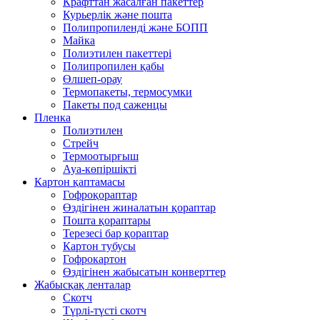
Крафттан жасалған пакеттер
Курьерлік және пошта
Полипропиленді және БОПП
Майка
Полиэтилен пакеттері
Полипропилен қабы
Өлшеп-орау
Термопакеты, термосумки
Пакеты под саженцы
Пленка
Полиэтилен
Стрейч
Термоотырғыш
Ауа-көпіршікті
Картон қаптамасы
Гофроқораптар
Өздігінен жиналатын қораптар
Пошта қораптары
Терезесі бар қораптар
Картон тубусы
Гофрокартон
Өздігінен жабысатын конверттер
Жабысқақ ленталар
Скотч
Түрлі-түсті скотч