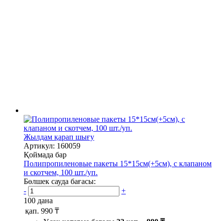
Жылдам қарап шығу
Артикул: 160059
Қоймада бар
Полипропиленовые пакеты 15*15см(+5см), с клапаном
и скотчем, 100 шт./уп.
Бөлшек сауда бағасы:
-
+
100 дана
қап.
990 ₸