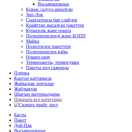
Восьмишовные
Қоқыс салуға арналған
Зип-Лок
Сырғытпасы бар слайдер
Крафттан жасалған пакеттер
Курьерлік және пошта
Полипропиленді және БОПП
Майка
Полиэтилен пакеттері
Полипропилен қабы
Өлшеп-орау
Термопакеты, термосумки
Пакеты под саженцы
Пленка
Картон қаптамасы
Жабысқақ ленталар
Жабдықтар
Шығын материалдары
Показать все категории
Басты
Пакет
Дой-Пак
Восьмишовные