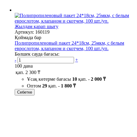
Жылдам қарап шығу
Артикул: 160119
Қоймада бар
Полипропиленовый пакет 24*18см, 25мкм, с белым
еврослотом, клапаном и скотчем, 100 шт./уп.
Бөлшек сауда бағасы:
-
+
100 дана
қап.
2 300 ₸
Ұсақ көтерме бағасы
10
қап. -
2 000 ₸
Оптом
29
қап. -
1 800 ₸
Себетке