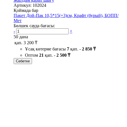
Жылдам қарап шығу
Артикул: 102024
Қоймада бар
Пакет Дой-Пак 10,5*15(+3)см, Крафт (бурый), БОПП/
Мет
Бөлшек сауда бағасы:
-
+
50 дана
қап.
3 200 ₸
Ұсақ көтерме бағасы
7
қап. -
2 850 ₸
Оптом
21
қап. -
2 500 ₸
Себетке