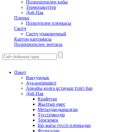
Полипропилен қабы
Термопакеттер
Дой-Пак
Пленка
Полиэтилен пленкасы
Скотч
Скотч упаковочный
Картон қаптамасы
Полипропилен лентасы
Пакет
Вакуумдық
Ауа-көпіршікті
Арнайы қолға ұстауыш тілігі бар
Дой-Пак
Крафттан
Жылтыр емес
Металдандырылған
Түссіз/мөлдір
Тереземен
Бір жағы түссіз пленкадан
Фольгадан