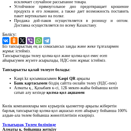
исключает случайное рассыпание товара.
Устойчивое прямоугольное дно предотвращает крошение
продукта и его ломание, а также дает возможность поставить
пакет вертикально на полке.
Продажа дой-паков осуществляется в розницу и оптом.
Доставка осуществляется по всему Казахстану.
Бөлісу:
Біз тапсырыстың ең аз сомасынсыз заңды және жеке тұлғалармен
жұмыс істейміз.
Тапсырыстарды төлеу қолма-қол және қолма-қол емес есеп
айырысумен жүзеге асырылады, НДС-пен жұмыс істейміз.
Тапсырысты қалай төлеуге болады:
Kaspi.kz қосымшасымен
Kaspi QR
арқылы
Банк картасымен
біздің сайтта онлайн төлеу (НДС-пен)
Алматы қ., Қазыбаев к-сі, 12Б мекен-жайы бойынша келіп
сатып алу кезінде
қолма-қол ақшамен
Көлік компаниялары мен курьерлік қызметтер арқылы жіберетін
барлық тапсырыстар қолма-қол ақшасыз есеп айырысу бойынша 100%
алдын-ала төлем бойынша жөнелтілетінін ескеріңіз.
Толығырақ Төлем бөлімінде
Алматы қ. бойынша жеткізу