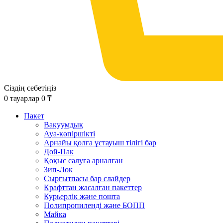
Сіздің себетіңіз
0
тауарлар
0
₸
Пакет
Вакуумдық
Ауа-көпіршікті
Арнайы қолға ұстауыш тілігі бар
Дой-Пак
Қоқыс салуға арналған
Зип-Лок
Сырғытпасы бар слайдер
Крафттан жасалған пакеттер
Курьерлік және пошта
Полипропиленді және БОПП
Майка