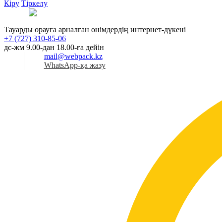
Кіру
Тіркелу
Қаз
Тауарды орауға арналған өнімдердің интернет-дүкені
+7 (727) 310-85-06
дс-жм 9.00-дан 18.00-ға дейін
mail@webpack.kz
WhatsApp-қа жазу