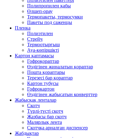
Полиэтилен пакеттері
Полипропилен қабы
Өлшеп-орау
Термопакеты, термосумки
Пакеты под саженцы
Пленка
Полиэтилен
Стрейч
Термоотырғыш
Ауа-көпіршікті
Картон қаптамасы
Гофроқораптар
Өздігінен жиналатын қораптар
Пошта қораптары
Терезесі бар қораптар
Картон тубусы
Гофрокартон
Өздігінен жабысатын конверттер
Жабысқақ ленталар
Скотч
Түрлі-түсті скотч
Жазбасы бар скотч
Малярлық лента
Скотчқа арналған диспенсер
Жабдықтар