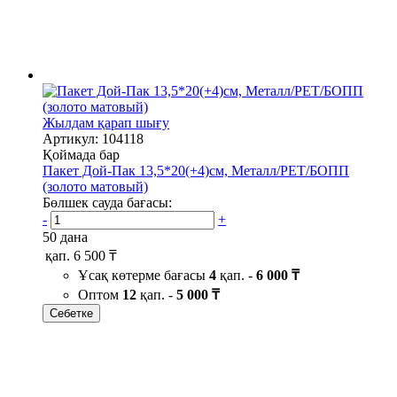
Жылдам қарап шығу
Артикул: 104118
Қоймада бар
Пакет Дой-Пак 13,5*20(+4)см, Металл/PET/БОПП
(золото матовый)
Бөлшек сауда бағасы:
-
+
50 дана
қап.
6 500 ₸
Ұсақ көтерме бағасы
4
қап. -
6 000 ₸
Оптом
12
қап. -
5 000 ₸
Себетке