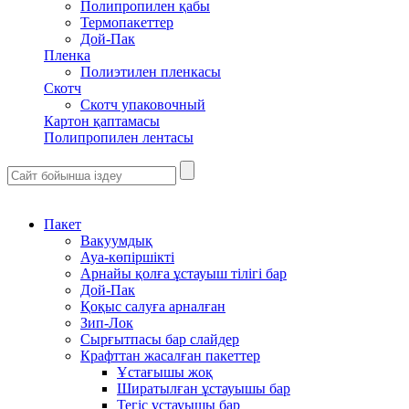
Полипропилен қабы
Термопакеттер
Дой-Пак
Пленка
Полиэтилен пленкасы
Скотч
Скотч упаковочный
Картон қаптамасы
Полипропилен лентасы
Пакет
Вакуумдық
Ауа-көпіршікті
Арнайы қолға ұстауыш тілігі бар
Дой-Пак
Қоқыс салуға арналған
Зип-Лок
Сырғытпасы бар слайдер
Крафттан жасалған пакеттер
Ұстағышы жоқ
Ширатылған ұстауышы бар
Тегіс ұстауышы бар