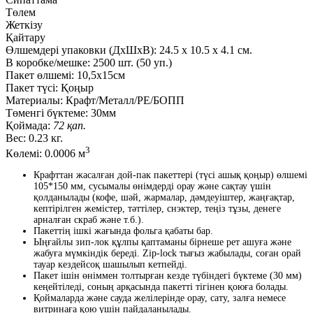
Төлем
Жеткізу
Қайтару
Өлшемдері упаковки (ДxШxВ):
24.5
x
10.5
x
4.1 см.
В коробке/мешке:
2500 шт. (50 уп.)
Пакет өлшемі:
10,5х15см
Пакет түсі:
Қоңыр
Материалы:
Крафт/Металл/PE/БОПП
Төменгі бүктеме:
30мм
Қоймада:
72 қап.
Вес:
0.23 кг.
3
Көлемі:
0.0006 м
Крафттан жасалған дой-пак пакеттері (түсі ашық қоңыр) өлшемі
105*150 мм, сусымалы өнімдерді орау және сақтау үшін
қолданылады (кофе, шәй, жармалар, дәмдеуіштер, жаңғақтар,
кептірілген жемістер, тәттілер, снэктер, теңіз тұзы, денеге
арналған скраб және т.б.).
Пакеттің ішкі жағында фольга қабаты бар.
Ыңғайлы зип-лок құлпы қаптаманы бірнеше рет ашуға және
жабуға мүмкіндік береді. Zip-lock тығыз жабылады, соған орай
тауар кездейсоқ шашылып кетпейді.
Пакет ішін өніммен толтырған кезде түбіндегі бүктеме (30 мм)
кеңейтіледі, соның арқасында пакетті тігінен қоюға болады.
Қоймаларда және сауда желілерінде орау, сату, залға немесе
витринаға қою үшін пайдаланылады.