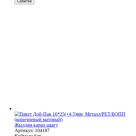
Себетке
Жылдам қарап шығу
Артикул: 104187
Қоймада бар