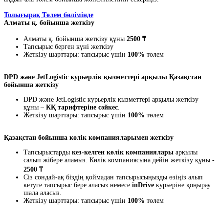
Толығырақ Төлем бөлімінде
Алматы қ. бойынша жеткізу
Алматы қ. бойынша жеткізу құны
2500 ₸
Тапсырыс берген күні жеткізу
Жеткізу шарттары: тапсырыс үшін
100%
төлем
DPD және JetLogistic курьерлік қызметтері арқылы Қазақстан
бойынша жеткізу
DPD және JetLogistic курьерлік қызметтері арқылы жеткізу
құны –
КҚ тарифтеріне сәйкес
.
Жеткізу шарттары: тапсырыс үшін
100%
төлем
Қазақстан бойынша көлік компанияларымен жеткізу
Тапсырыстарды
кез-келген көлік компаниялары
арқылы
салып жібере аламыз. Көлік компаниясына дейін жеткізу құны -
2500 ₸
Сіз сондай-ақ біздің қоймадан тапсырысыңызды өзіңіз алып
кетуге тапсырыс бере аласыз немесе
inDrive
курьеріне қоңырау
шала аласыз.
Жеткізу шарттары: тапсырыс үшін
100%
төлем