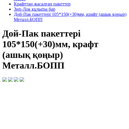
Крафттан жасалған пакеттер
Зип-Лок құлыпы бар
Дой-Пак пакеттері 105*150(+30)мм, крафт (ашық қоңыр)
Металл.БОПП
Дой-Пак пакеттері
105*150(+30)мм, крафт
(ашық қоңыр)
Металл.БОПП