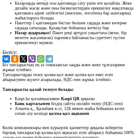
Базарларда өнімді осы қаптамада сату үшін өте қолайлы. Жеке
дизайн жасау және оны бәсекелестерден ерекшелеу мақсатында
қаптамаға әдемі затбелгіні (мәселен, логотипы бар жапсырма)
жабыстыруға болады.
Пакеттер 1 қаптамадан бастап бөлшек саудада және көтерме
саудада сатылады. Қазақстан бойынша жеткізу бар.
Назар аударыңыз!
Пакет реңі әртүрлі уақыттағы (яғни, бір
мезетте жасалмаған) партияға байланысты суреттегі түстен
ерекшеленуі мүмкін.
Бөлісу:
Біз тапсырыстың ең аз сомасынсыз заңды және жеке тұлғалармен
жұмыс істейміз.
Тапсырыстарды төлеу қолма-қол және қолма-қол емес есеп
айырысумен жүзеге асырылады, НДС-пен жұмыс істейміз.
Тапсырысты қалай төлеуге болады:
Kaspi.kz қосымшасымен
Kaspi QR
арқылы
Банк картасымен
біздің сайтта онлайн төлеу (НДС-пен)
Алматы қ., Қазыбаев к-сі, 12Б мекен-жайы бойынша келіп
сатып алу кезінде
қолма-қол ақшамен
Көлік компаниялары мен курьерлік қызметтер арқылы жіберетін
барлық тапсырыстар қолма-қол ақшасыз есеп айырысу бойынша 100%
алдын-ала төлем бойынша жөнелтілетінін ескеріңіз.