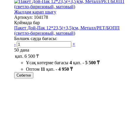
Жылдам қарап шығу
Артикул: 104178
Қоймада бар
Пакет Дой-Пак 12*23,5(+3,5)см, Металл/PET/БОПП
(светло-бирюзовый, матовый)
Бөлшек сауда бағасы:
-
+
50 дана
қап.
6 500 ₸
Ұсақ көтерме бағасы
4
қап. -
5 500 ₸
Оптом
11
қап. -
4 950 ₸
Себетке