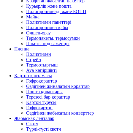
Крафттан жасалған пакеттер
Курьерлік және пошта
Полипропиленді және БОПП
Майка
Полиэтилен пакеттері
Полипропилен қабы
Өлшеп-орау
Термопакеты, термосумки
Пакеты под саженцы
Пленка
Полиэтилен
Стрейч
Термоотырғыш
Ауа-көпіршікті
Картон қаптамасы
Гофроқораптар
Өздігінен жиналатын қораптар
Пошта қораптары
Терезесі бар қораптар
Картон тубусы
Гофрокартон
Өздігінен жабысатын конверттер
Жабысқақ ленталар
Скотч
Түрлі-түсті скотч