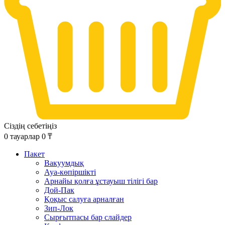
Сіздің себетіңіз
0
тауарлар
0
₸
Пакет
Вакуумдық
Ауа-көпіршікті
Арнайы қолға ұстауыш тілігі бар
Дой-Пак
Қоқыс салуға арналған
Зип-Лок
Сырғытпасы бар слайдер