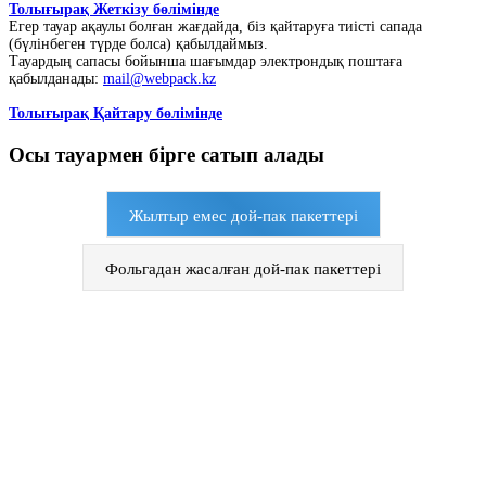
Толығырақ Жеткізу бөлімінде
Егер тауар ақаулы болған жағдайда, біз қайтаруға тиісті сапада
(бүлінбеген түрде болса) қабылдаймыз.
Тауардың сапасы бойынша шағымдар электрондық поштаға
қабылданады:
mail@webpack.kz
Толығырақ Қайтару бөлімінде
Осы тауармен бірге сатып алады
Жылтыр емес дой-пак пакеттері
Фольгадан жасалған дой-пак пакеттері