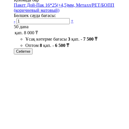
Пакет Дой-Пак 16*25(+4,5)мм, Металл/PET/БОПП
(коричневый матовый)
Бөлшек сауда бағасы:
-
+
50 дана
қап.
8 000 ₸
Ұсақ көтерме бағасы
3
қап. -
7 500 ₸
Оптом
8
қап. -
6 500 ₸
Себетке