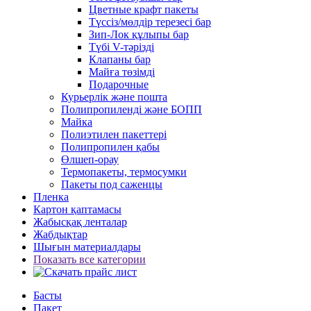
Цветные крафт пакеты
Түссіз/мөлдір терезесі бар
Зип-Лок құлыпы бар
Түбі V-тәрізді
Клапаны бар
Майға төзімді
Подарочные
Курьерлік және пошта
Полипропиленді және БОПП
Майка
Полиэтилен пакеттері
Полипропилен қабы
Өлшеп-орау
Термопакеты, термосумки
Пакеты под саженцы
Пленка
Картон қаптамасы
Жабысқақ ленталар
Жабдықтар
Шығын материалдары
Показать все категории
Басты
Пакет