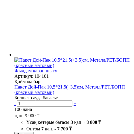
Жылдам қарап шығу
Артикул: 104101
Қоймада бар
Пакет Дой-Пак 10,5*21,5(+3,5)см, Металл/PET/БОПП
(красный матовый)
Бөлшек сауда бағасы:
-
+
100 дана
қап.
9 900 ₸
Ұсақ көтерме бағасы
3
қап. -
8 800 ₸
Оптом
7
қап. -
7 700 ₸