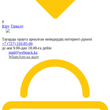
0
Кіру
Тіркелу
Қаз
Тауарды орауға арналған өнімдердің интернет-дүкені
+7 (727) 310-85-06
дс-жм 9.00-дан 18.00-ға дейін
mail@webpack.kz
WhatsApp-қа жазу