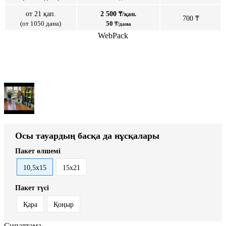
от 21 қап.
2 500
₸/қап.
700 ₸
(от 1050 дана)
50
₸/дана
WebPack
Осы тауардың басқа да нұсқалары
Пакет өлшемі
10,5х15
15x21
Пакет түсі
Қара
Қоңыр
Сипаттама