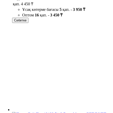
қап.
4 450 ₸
Ұсақ көтерме бағасы
5
қап. -
3 950 ₸
Оптом
16
қап. -
3 450 ₸
Себетке