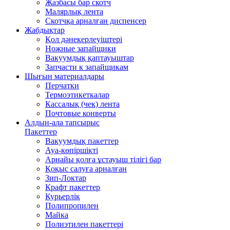
Жазбасы бар скотч
Малярлық лента
Скотчқа арналған диспенсер
Жабдықтар
Қол дәнекерлеуіштері
Ножные запайщики
Вакуумдық қаптауыштар
Запчасти к запайщикам
Шығын материалдары
Перчатки
Термоэтикеткалар
Кассалық (чек) лента
Почтовые конверты
Алдын-ала тапсырыс
Пакеттер
Вакуумдық пакеттер
Ауа-көпіршікті
Арнайы қолға ұстауыш тілігі бар
Қоқыс салуға арналған
Зип-Локтар
Крафт пакеттер
Курьерлік
Полипропилен
Майка
Полиэтилен пакеттері