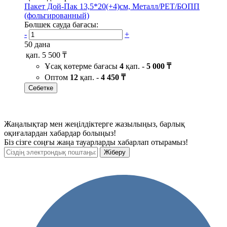
Пакет Дой-Пак 13,5*20(+4)см, Металл/PET/БОПП
(фольгированный)
Бөлшек сауда бағасы:
-
+
50 дана
қап.
5 500 ₸
Ұсақ көтерме бағасы
4
қап. -
5 000 ₸
Оптом
12
қап. -
4 450 ₸
Себетке
Жаңалықтар мен жеңілдіктерге жазылыңыз, барлық
оқиғалардан хабардар болыңыз!
Біз сізге соңғы жаңа тауарларды хабарлап отырамыз!