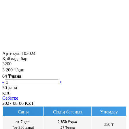
Артикул:
102024
Қоймада бар
3200
3 200
₸/қап.
64
₸/дана
-
+
50 дана
қап.
Себетке
2027-08-06
KZT
Саны
Сіздің бағаңыз
Үнемдеу
от 7 қап.
2 850
₸/қап.
350 ₸
(от 350 дана)
57
₸/дана