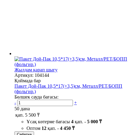
Жылдам қарап шығу
Артикул: 104144
Қоймада бар
Пакет Дой-Пак 10,5*17(+3,5)см, Металл/PET/БОПП
(фольгир.)
Бөлшек сауда бағасы:
-
+
50 дана
қап.
5 500 ₸
Ұсақ көтерме бағасы
4
қап. -
5 000 ₸
Оптом
12
қап. -
4 450 ₸
Себетке