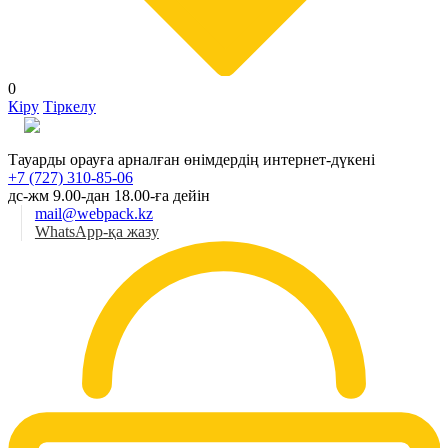
0
Кіру
Тіркелу
Қаз
Тауарды орауға арналған өнімдердің интернет-дүкені
+7 (727) 310-85-06
дс-жм 9.00-дан 18.00-ға дейін
mail@webpack.kz
WhatsApp-қа жазу