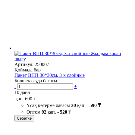
Жылдам қарап
шығу
Артикул: 250007
Қоймада бар
Пакет ВПП 30*30см, 3-х слойные
Бөлшек сауда бағасы:
-
+
10 дана
қап.
690 ₸
Ұсақ көтерме бағасы
30
қап. -
590 ₸
Оптом
92
қап. -
520 ₸
Себетке