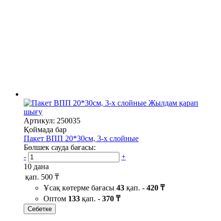
Жылдам қарап
шығу
Артикул: 250035
Қоймада бар
Пакет ВПП 20*30см, 3-х слойные
Бөлшек сауда бағасы:
-
+
10 дана
қап.
500 ₸
Ұсақ көтерме бағасы
43
қап. -
420 ₸
Оптом
133
қап. -
370 ₸
Себетке