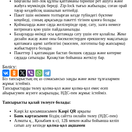
Ыңғайлы зип-лок құлпы қаптаманы бірнеше рет ашуға және
жабуға мүмкіндік береді. Zip-lock тығыз жабылады, соған орай
тауар кездейсоқ шашылып кетпейді.
Пакет ішін өніммен толтырған кезде түбіндегі бүктеме
кеңейеді, соның арқасында пакетті тігінен қоюға болады.
Қоймаларда және сауда желілерінде орау, сату, залға немесе
витринаға қою үшін пайдаланылады.
Базарларда өнімді осы қаптамада сату үшін өте қолайлы. Жеке
дизайн жасау және оны бәсекелестерден ерекшелеу мақсатында
қаптамаға әдемі затбелгіні (мәселен, логотипы бар жапсырма)
жабыстыруға болады.
Пакеттер 1 қаптамадан бастап бөлшек саудада және көтерме
саудада сатылады. Қазақстан бойынша жеткізу бар.
Бөлісу:
Біз тапсырыстың ең аз сомасынсыз заңды және жеке тұлғалармен
жұмыс істейміз.
Тапсырыстарды төлеу қолма-қол және қолма-қол емес есеп
айырысумен жүзеге асырылады, НДС-пен жұмыс істейміз.
Тапсырысты қалай төлеуге болады:
Kaspi.kz қосымшасымен
Kaspi QR
арқылы
Банк картасымен
біздің сайтта онлайн төлеу (НДС-пен)
Алматы қ., Қазыбаев к-сі, 12Б мекен-жайы бойынша келіп
сатып алу кезінде
қолма-қол ақшамен