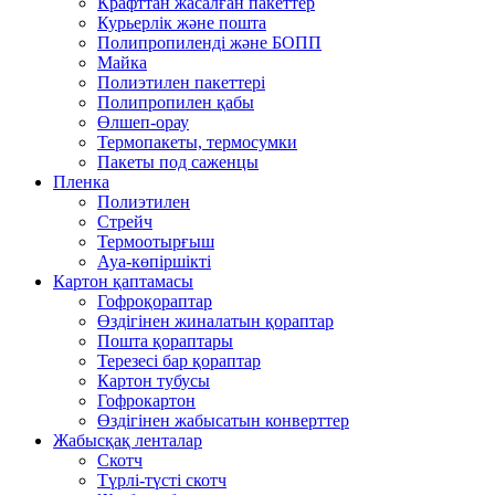
Крафттан жасалған пакеттер
Курьерлік және пошта
Полипропиленді және БОПП
Майка
Полиэтилен пакеттері
Полипропилен қабы
Өлшеп-орау
Термопакеты, термосумки
Пакеты под саженцы
Пленка
Полиэтилен
Стрейч
Термоотырғыш
Ауа-көпіршікті
Картон қаптамасы
Гофроқораптар
Өздігінен жиналатын қораптар
Пошта қораптары
Терезесі бар қораптар
Картон тубусы
Гофрокартон
Өздігінен жабысатын конверттер
Жабысқақ ленталар
Скотч
Түрлі-түсті скотч