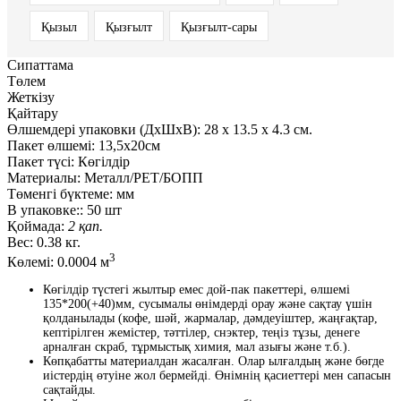
Қызыл
Қызғылт
Қызғылт-сары
Сипаттама
Төлем
Жеткізу
Қайтару
Өлшемдері упаковки (ДxШxВ):
28
x
13.5
x
4.3 см.
Пакет өлшемі:
13,5х20см
Пакет түсі:
Көгілдір
Материалы:
Металл/PET/БОПП
Төменгі бүктеме:
мм
В упаковке::
50 шт
Қоймада:
2 қап.
Вес:
0.38 кг.
3
Көлемі:
0.0004 м
Көгілдір түстегі жылтыр емес дой-пак пакеттері, өлшемі
135*200(+40)мм, сусымалы өнімдерді орау және сақтау үшін
қолданылады (кофе, шәй, жармалар, дәмдеуіштер, жаңғақтар,
кептірілген жемістер, тәттілер, снэктер, теңіз тұзы, денеге
арналған скраб, тұрмыстық химия, мал азығы және т.б.).
Көпқабатты материалдан жасалған. Олар ылғалдың және бөгде
иістердің өтуіне жол бермейді. Өнімнің қасиеттері мен сапасын
сақтайды.