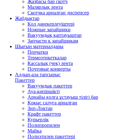
Жазбасы бар скотч
Малярлық лента
Скотчқа арналған диспенсер
Жабдықтар
Қол дәнекерлеуіштері
Ножные запайщики
Вакуумдық қаптауыштар
Запчасти к запайщикам
Шығын материалдары
Перчатки
Термоэтикеткалар
Кассалық (чек) лента
Почтовые конверты
Алдын-ала тапсырыс
Пакеттер
Вакуумдық пакеттер
Ауа-көпіршікті
Арнайы қолға ұстауыш тілігі бар
Қоқыс салуға арналған
Зип-Локтар
Крафт пакеттер
Курьерлік
Полипропилен
Майка
Полиэтилен пакеттері