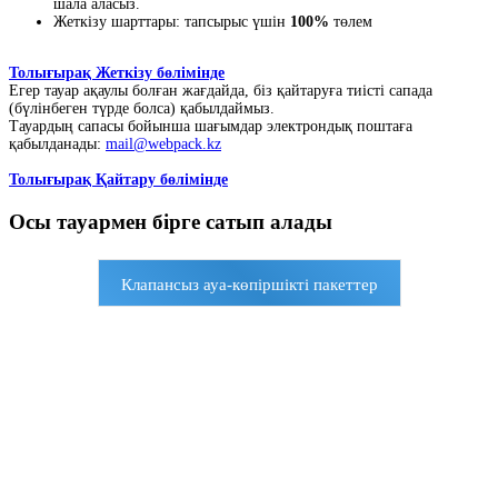
шала аласыз.
Жеткізу шарттары: тапсырыс үшін
100%
төлем
Толығырақ Жеткізу бөлімінде
Егер тауар ақаулы болған жағдайда, біз қайтаруға тиісті сапада
(бүлінбеген түрде болса) қабылдаймыз.
Тауардың сапасы бойынша шағымдар электрондық поштаға
қабылданады:
mail@webpack.kz
Толығырақ Қайтару бөлімінде
Осы тауармен бірге сатып алады
Клапансыз ауа-көпіршікті пакеттер