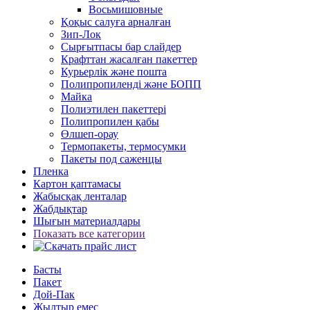
Восьмишовные
Қоқыс салуға арналған
Зип-Лок
Сырғытпасы бар слайдер
Крафттан жасалған пакеттер
Курьерлік және пошта
Полипропиленді және БОПП
Майка
Полиэтилен пакеттері
Полипропилен қабы
Өлшеп-орау
Термопакеты, термосумки
Пакеты под саженцы
Пленка
Картон қаптамасы
Жабысқақ ленталар
Жабдықтар
Шығын материалдары
Показать все категории
Басты
Пакет
Дой-Пак
Жылтыр емес