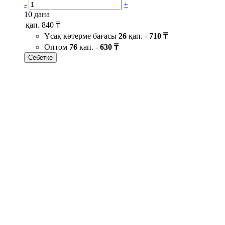
-
+
10 дана
қап.
840 ₸
Ұсақ көтерме бағасы
26
қап. -
710 ₸
Оптом
76
қап. -
630 ₸
Себетке