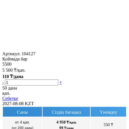
Артикул:
104127
Қоймада бар
5500
5 500
₸/қап.
110
₸/дана
-
+
50 дана
қап.
Себетке
2027-08-08
KZT
Саны
Сіздің бағаңыз
Үнемдеу
от 4 қап.
4 950
₸/қап.
550 ₸
(от 200 дана)
99
₸/дана