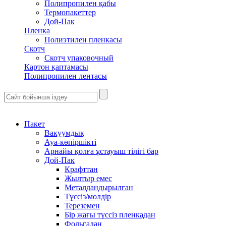
Полипропилен қабы
Термопакеттер
Дой-Пак
Пленка
Полиэтилен пленкасы
Скотч
Скотч упаковочный
Картон қаптамасы
Полипропилен лентасы
Пакет
Вакуумдық
Ауа-көпіршікті
Арнайы қолға ұстауыш тілігі бар
Дой-Пак
Крафттан
Жылтыр емес
Металдандырылған
Түссіз/мөлдір
Тереземен
Бір жағы түссіз пленкадан
Фольгадан