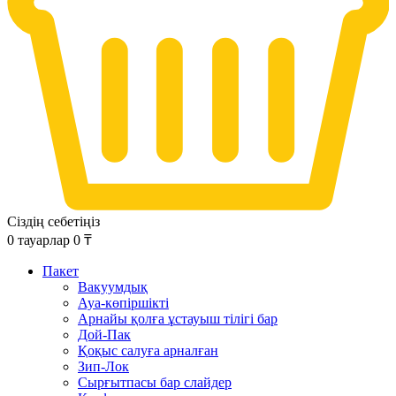
Сіздің себетіңіз
0
тауарлар
0
₸
Пакет
Вакуумдық
Ауа-көпіршікті
Арнайы қолға ұстауыш тілігі бар
Дой-Пак
Қоқыс салуға арналған
Зип-Лок
Сырғытпасы бар слайдер