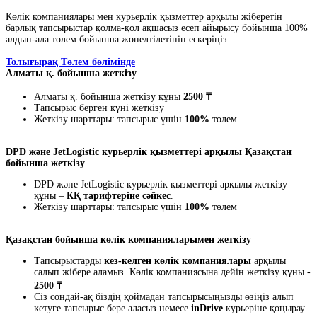
Көлік компаниялары мен курьерлік қызметтер арқылы жіберетін
барлық тапсырыстар қолма-қол ақшасыз есеп айырысу бойынша 100%
алдын-ала төлем бойынша жөнелтілетінін ескеріңіз.
Толығырақ Төлем бөлімінде
Алматы қ. бойынша жеткізу
Алматы қ. бойынша жеткізу құны
2500 ₸
Тапсырыс берген күні жеткізу
Жеткізу шарттары: тапсырыс үшін
100%
төлем
DPD және JetLogistic курьерлік қызметтері арқылы Қазақстан
бойынша жеткізу
DPD және JetLogistic курьерлік қызметтері арқылы жеткізу
құны –
КҚ тарифтеріне сәйкес
.
Жеткізу шарттары: тапсырыс үшін
100%
төлем
Қазақстан бойынша көлік компанияларымен жеткізу
Тапсырыстарды
кез-келген көлік компаниялары
арқылы
салып жібере аламыз. Көлік компаниясына дейін жеткізу құны -
2500 ₸
Сіз сондай-ақ біздің қоймадан тапсырысыңызды өзіңіз алып
кетуге тапсырыс бере аласыз немесе
inDrive
курьеріне қоңырау