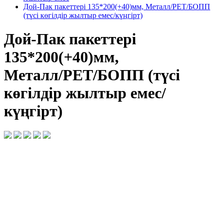
Дой-Пак пакеттері 135*200(+40)мм, Металл/PET/БОПП
(түсі көгілдір жылтыр емес/күңгірт)
Дой-Пак пакеттері
135*200(+40)мм,
Металл/PET/БОПП (түсі
көгілдір жылтыр емес/
күңгірт)