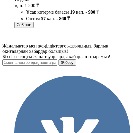
қап.
1 200 ₸
Ұсақ көтерме бағасы
19
қап. -
980 ₸
Оптом
57
қап. -
860 ₸
Себетке
Жаңалықтар мен жеңілдіктерге жазылыңыз, барлық
оқиғалардан хабардар болыңыз!
Біз сізге соңғы жаңа тауарларды хабарлап отырамыз!