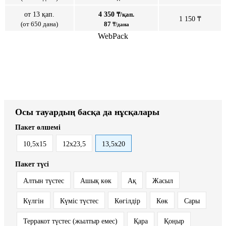
от 13 қап.
4 350
₸/қап.
1 150 ₸
(от 650 дана)
87
₸/дана
WebPack
Осы тауардың басқа да нұсқалары
Пакет өлшемі
10,5х15
12х23,5
13,5х20
Пакет түсі
Алтын түстес
Ашық көк
Ақ
Жасыл
Күлгін
Күміс түстес
Көгілдір
Көк
Сары
Терракот түстес (жылтыр емес)
Қара
Қоңыр