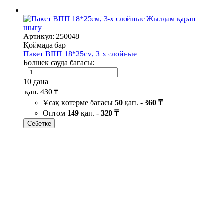
Жылдам қарап
шығу
Артикул: 250048
Қоймада бар
Пакет ВПП 18*25см, 3-х слойные
Бөлшек сауда бағасы:
-
+
10 дана
қап.
430 ₸
Ұсақ көтерме бағасы
50
қап. -
360 ₸
Оптом
149
қап. -
320 ₸
Себетке