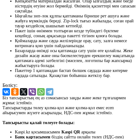
Көпқабатты материалдан жасалған. Олар ылғалдың және бөгде
иістердің өтуіне жол бермейді. Өнімнің қасиеттері мен сапасын
сақтайды.
Ыңғайлы зип-лок құлпы қаптаманы бірнеше рет ашуға және
жабуға мүмкіндік береді. Zip-lock тығыз жабылады, соған орай
тауар кездейсоқ шашылып кетпейді.
Пакет ішін өніммен толтырған кезде түбіндегі бүктеме
кеңейеді, соның арқасында пакетті тігінен қоюға болады.
Қоймаларда және сауда желілерінде орау, сату, залға немесе
витринаға қою үшін пайдаланылады.
Базарларда өнімді осы қаптамада сату үшін өте қолайлы. Жеке
дизайн жасау және оны бәсекелестерден ерекшелеу мақсатында
қаптамаға әдемі затбелгіні (мәселен, логотипы бар жапсырма)
жабыстыруға болады.
Пакеттер 1 қаптамадан бастап бөлшек саудада және көтерме
саудада сатылады. Қазақстан бойынша жеткізу бар.
Бөлісу:
Біз тапсырыстың ең аз сомасынсыз заңды және жеке тұлғалармен
жұмыс істейміз.
Тапсырыстарды төлеу қолма-қол және қолма-қол емес есеп
айырысумен жүзеге асырылады, НДС-пен жұмыс істейміз.
Тапсырысты қалай төлеуге болады:
Kaspi.kz қосымшасымен
Kaspi QR
арқылы
Банк картасымен
біздің сайтта онлайн төлеу (НДС-пен)