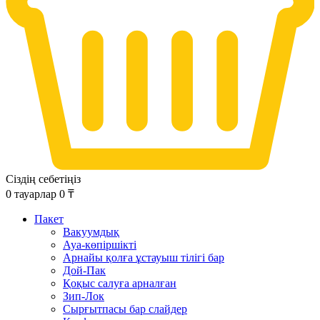
Сіздің себетіңіз
0
тауарлар
0
₸
Пакет
Вакуумдық
Ауа-көпіршікті
Арнайы қолға ұстауыш тілігі бар
Дой-Пак
Қоқыс салуға арналған
Зип-Лок
Сырғытпасы бар слайдер