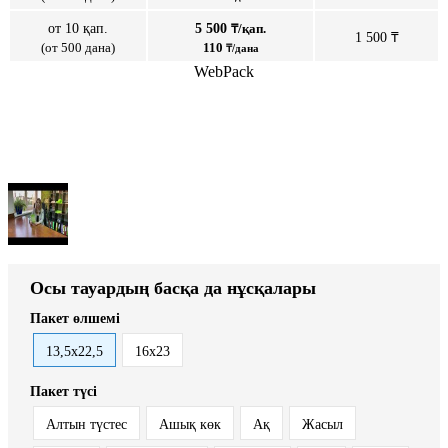
от 10 қап.
5 500
₸/қап.
1 500 ₸
(от 500 дана)
110
₸/дана
WebPack
Осы тауардың басқа да нұсқалары
Пакет өлшемі
13,5х22,5
16х23
Пакет түсі
Алтын түстес
Ашық көк
Ақ
Жасыл