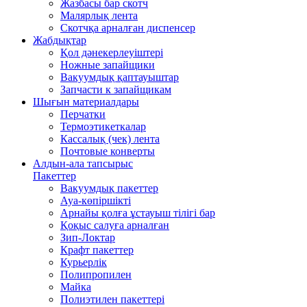
Жазбасы бар скотч
Малярлық лента
Скотчқа арналған диспенсер
Жабдықтар
Қол дәнекерлеуіштері
Ножные запайщики
Вакуумдық қаптауыштар
Запчасти к запайщикам
Шығын материалдары
Перчатки
Термоэтикеткалар
Кассалық (чек) лента
Почтовые конверты
Алдын-ала тапсырыс
Пакеттер
Вакуумдық пакеттер
Ауа-көпіршікті
Арнайы қолға ұстауыш тілігі бар
Қоқыс салуға арналған
Зип-Локтар
Крафт пакеттер
Курьерлік
Полипропилен
Майка
Полиэтилен пакеттері