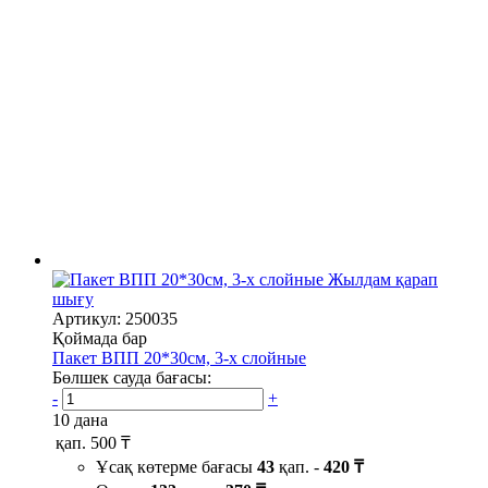
Жылдам қарап
шығу
Артикул: 250035
Қоймада бар
Пакет ВПП 20*30см, 3-х слойные
Бөлшек сауда бағасы:
-
+
10 дана
қап.
500 ₸
Ұсақ көтерме бағасы
43
қап. -
420 ₸