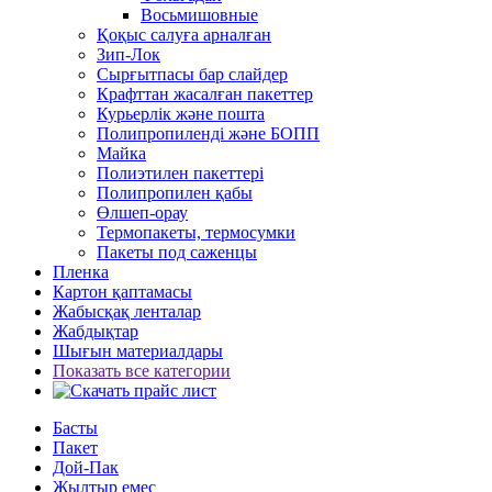
Восьмишовные
Қоқыс салуға арналған
Зип-Лок
Сырғытпасы бар слайдер
Крафттан жасалған пакеттер
Курьерлік және пошта
Полипропиленді және БОПП
Майка
Полиэтилен пакеттері
Полипропилен қабы
Өлшеп-орау
Термопакеты, термосумки
Пакеты под саженцы
Пленка
Картон қаптамасы
Жабысқақ ленталар
Жабдықтар
Шығын материалдары
Показать все категории
Басты
Пакет
Дой-Пак
Жылтыр емес