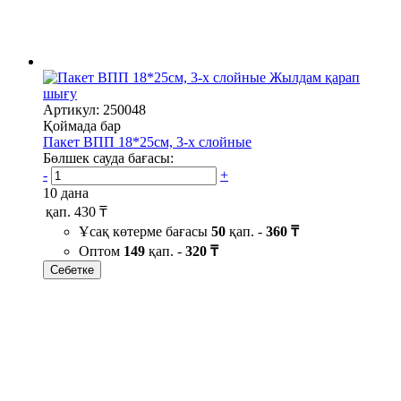
Жылдам қарап
шығу
Артикул: 250048
Қоймада бар
Пакет ВПП 18*25см, 3-х слойные
Бөлшек сауда бағасы:
-
+
10 дана
қап.
430 ₸
Ұсақ көтерме бағасы
50
қап. -
360 ₸
Оптом
149
қап. -
320 ₸
Себетке