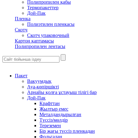
Полипропилен қабы
Термопакеттер
Дой-Пак
Пленка
Полиэтилен пленкасы
Скотч
Скотч упаковочный
Картон қаптамасы
Полипропилен лентасы
Пакет
Вакуумдық
Ауа-көпіршікті
Арнайы қолға ұстауыш тілігі бар
Дой-Пак
Крафттан
Жылтыр емес
Металдандырылған
Түссіз/мөлдір
Тереземен
Бір жағы түссіз пленкадан
Фольгадан