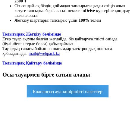
2500 ₸
Сіз сондай-ақ біздің қоймадан тапсырысыңызды өзіңіз алып
кетуге тапсырыс бере аласыз немесе
inDrive
курьеріне қоңырау
шала аласыз.
Жеткізу шарттары: тапсырыс үшін
100%
төлем
Толығырақ Жеткізу бөлімінде
Егер тауар ақаулы болған жағдайда, біз қайтаруға тиісті сапада
(бүлінбеген түрде болса) қабылдаймыз.
Тауардың сапасы бойынша шағымдар электрондық поштаға
қабылданады:
mail@webpack.kz
Толығырақ Қайтару бөлімінде
Осы тауармен бірге сатып алады
Клапансыз ауа-көпіршікті пакеттер