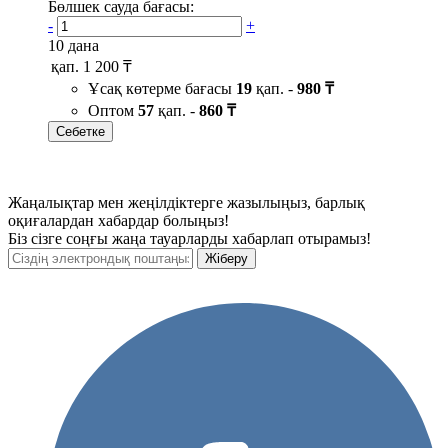
Бөлшек сауда бағасы:
-
+
10 дана
қап.
1 200 ₸
Ұсақ көтерме бағасы
19
қап. -
980 ₸
Оптом
57
қап. -
860 ₸
Себетке
Жаңалықтар мен жеңілдіктерге жазылыңыз, барлық
оқиғалардан хабардар болыңыз!
Біз сізге соңғы жаңа тауарларды хабарлап отырамыз!