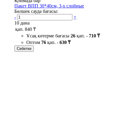
Қоймада бар
Пакет ВПП 30*40см, 3-х слойные
Бөлшек сауда бағасы:
-
+
10 дана
қап.
840 ₸
Ұсақ көтерме бағасы
26
қап. -
710 ₸
Оптом
76
қап. -
630 ₸
Себетке