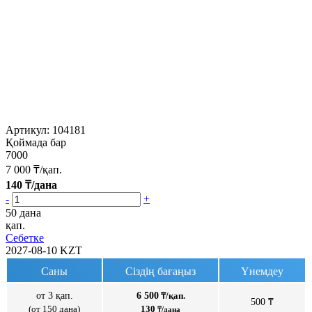
Артикул:
104181
Қоймада бар
7000
7 000
₸/қап.
140
₸/дана
-
+
50 дана
қап.
Себетке
2027-08-10
KZT
Саны
Сіздің бағаңыз
Үнемдеу
от 3 қап.
6 500
₸/қап.
500 ₸
(от 150 дана)
130
₸/дана