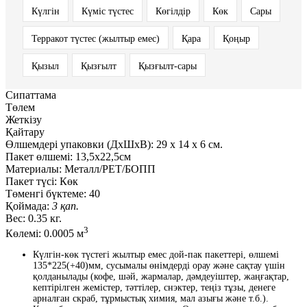
Күлгін
Күміс түстес
Көгілдір
Көк
Сары
Терракот түстес (жылтыр емес)
Қара
Қоңыр
Қызыл
Қызғылт
Қызғылт-сары
Сипаттама
Төлем
Жеткізу
Қайтару
Өлшемдері упаковки (ДxШxВ):
29
x
14
x
6 см.
Пакет өлшемі:
13,5х22,5см
Материалы:
Металл/PET/БОПП
Пакет түсі:
Көк
Төменгі бүктеме:
40
Қоймада:
3 қап.
Вес:
0.35 кг.
3
Көлемі:
0.0005 м
Күлгін-көк түстегі жылтыр емес дой-пак пакеттері, өлшемі
135*225(+40)мм, сусымалы өнімдерді орау және сақтау үшін
қолданылады (кофе, шәй, жармалар, дәмдеуіштер, жаңғақтар,
кептірілген жемістер, тәттілер, снэктер, теңіз тұзы, денеге
арналған скраб, тұрмыстық химия, мал азығы және т.б.).