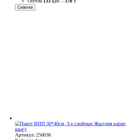
Оптом
133
қап. -
370 ₸
Себетке
Жылдам қарап
шығу
Артикул: 250036