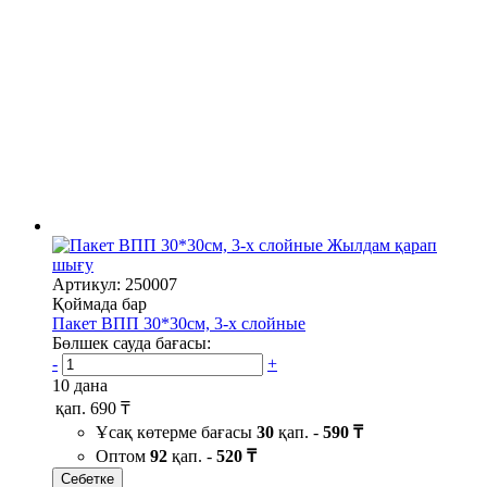
Жылдам қарап
шығу
Артикул: 250007
Қоймада бар
Пакет ВПП 30*30см, 3-х слойные
Бөлшек сауда бағасы:
-
+
10 дана
қап.
690 ₸
Ұсақ көтерме бағасы
30
қап. -
590 ₸
Оптом
92
қап. -
520 ₸
Себетке