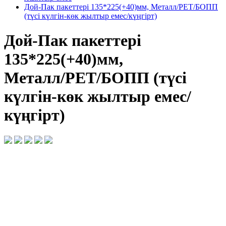
Дой-Пак пакеттері 135*225(+40)мм, Металл/PET/БОПП
(түсі күлгін-көк жылтыр емес/күңгірт)
Дой-Пак пакеттері
135*225(+40)мм,
Металл/PET/БОПП (түсі
күлгін-көк жылтыр емес/
күңгірт)