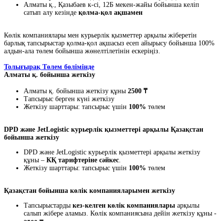
Алматы қ., Қазыбаев к-сі, 12Б мекен-жайы бойынша келіп
сатып алу кезінде
қолма-қол ақшамен
Көлік компаниялары мен курьерлік қызметтер арқылы жіберетін
барлық тапсырыстар қолма-қол ақшасыз есеп айырысу бойынша 100%
алдын-ала төлем бойынша жөнелтілетінін ескеріңіз.
Толығырақ Төлем бөлімінде
Алматы қ. бойынша жеткізу
Алматы қ. бойынша жеткізу құны
2500 ₸
Тапсырыс берген күні жеткізу
Жеткізу шарттары: тапсырыс үшін
100%
төлем
DPD және JetLogistic курьерлік қызметтері арқылы Қазақстан
бойынша жеткізу
DPD және JetLogistic курьерлік қызметтері арқылы жеткізу
құны –
КҚ тарифтеріне сәйкес
.
Жеткізу шарттары: тапсырыс үшін
100%
төлем
Қазақстан бойынша көлік компанияларымен жеткізу
Тапсырыстарды
кез-келген көлік компаниялары
арқылы
салып жібере аламыз. Көлік компаниясына дейін жеткізу құны -