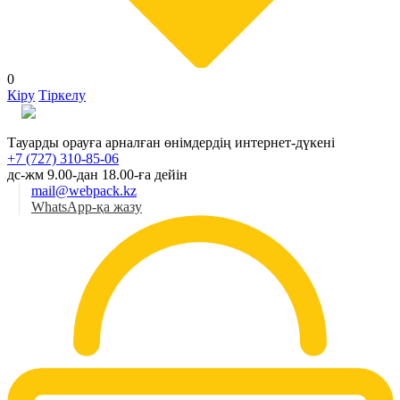
0
Кіру
Тіркелу
Қаз
Тауарды орауға арналған өнімдердің интернет-дүкені
+7 (727) 310-85-06
дс-жм 9.00-дан 18.00-ға дейін
mail@webpack.kz
WhatsApp-қа жазу