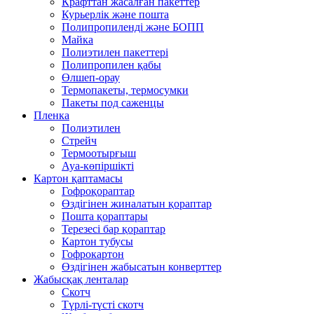
Крафттан жасалған пакеттер
Курьерлік және пошта
Полипропиленді және БОПП
Майка
Полиэтилен пакеттері
Полипропилен қабы
Өлшеп-орау
Термопакеты, термосумки
Пакеты под саженцы
Пленка
Полиэтилен
Стрейч
Термоотырғыш
Ауа-көпіршікті
Картон қаптамасы
Гофроқораптар
Өздігінен жиналатын қораптар
Пошта қораптары
Терезесі бар қораптар
Картон тубусы
Гофрокартон
Өздігінен жабысатын конверттер
Жабысқақ ленталар
Скотч
Түрлі-түсті скотч