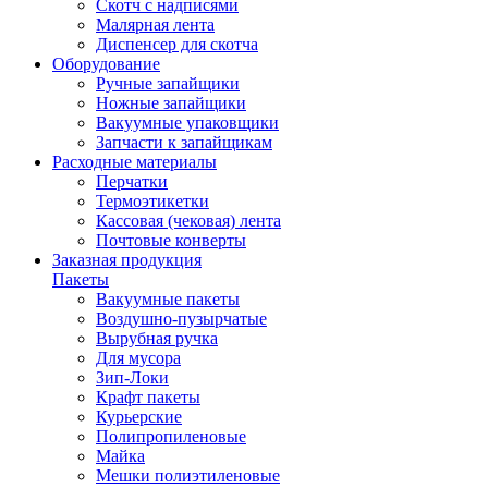
Скотч с надписями
Малярная лента
Диспенсер для скотча
Оборудование
Ручные запайщики
Ножные запайщики
Вакуумные упаковщики
Запчасти к запайщикам
Расходные материалы
Перчатки
Термоэтикетки
Кассовая (чековая) лента
Почтовые конверты
Заказная продукция
Пакеты
Вакуумные пакеты
Воздушно-пузырчатые
Вырубная ручка
Для мусора
Зип-Локи
Крафт пакеты
Курьерские
Полипропиленовые
Майка
Мешки полиэтиленовые