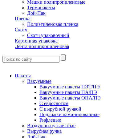
Мешки полипропиленовые
Термопакеты
Дой-Пак
Пленка
Полиэтиленовая пленка
Скотч
Скотч упаковочный
Картонная упаковка
Лента полипропиленовая
Пакеты
Вакуумные
Вакуумные пакеты ПЭТ/ПЭ
Вакуумные пакеты ПА/ПЭ
Вакуумные пакеты ОПА/ПЭ
С еврослотом
С вырубной ручкой
Подложки ламинированные
Рифленые
Воздушно-пузырчатые
Вырубная ручка
Дой-Пак