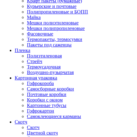
Крафт пакеты (бумажные)
Курьерские и почтовые
Полипропиленовые и БОПП
Майка
Мешки полиэтиленовые
Мешки полипропиленовые
Фасовочные
Термопакеты, термосумки
Пакеты под саженцы
Пленка
Полиэтиленовая
Стрейч
Термоусадочная
Воздушно-пузырчатая
Картонная упаковка
Гофрокороба
Самосборные коробки
Почтовые коробки
Коробки с окном
Картонные тубусы
Гофрокартон
Самоклеющиеся карманы
Скотч
Скотч
Цветной скотч