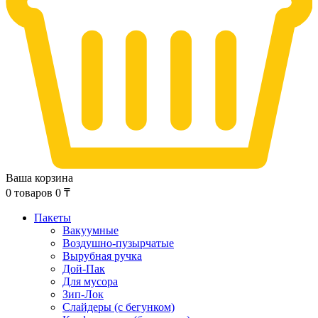
Ваша корзина
0
товаров
0
₸
Пакеты
Вакуумные
Воздушно-пузырчатые
Вырубная ручка
Дой-Пак
Для мусора
Зип-Лок
Слайдеры (с бегунком)