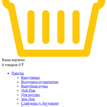
Ваша корзина
0
товаров
0
₸
Пакеты
Вакуумные
Воздушно-пузырчатые
Вырубная ручка
Дой-Пак
Для мусора
Зип-Лок
Слайдеры (с бегунком)