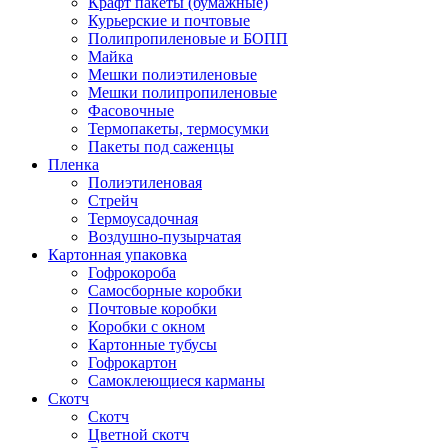
Крафт пакеты (бумажные)
Курьерские и почтовые
Полипропиленовые и БОПП
Майка
Мешки полиэтиленовые
Мешки полипропиленовые
Фасовочные
Термопакеты, термосумки
Пакеты под саженцы
Пленка
Полиэтиленовая
Стрейч
Термоусадочная
Воздушно-пузырчатая
Картонная упаковка
Гофрокороба
Самосборные коробки
Почтовые коробки
Коробки с окном
Картонные тубусы
Гофрокартон
Самоклеющиеся карманы
Скотч
Скотч
Цветной скотч