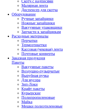
Скотч с надписями
Малярная лента
Диспенсер для скотча
Оборудование
Ручные запайщики
Ножные запайщики
Вакуумные упаковщики
Запчасти к запайщикам
Расходные материалы
Перчатки
Термоэтикетки
Кассовая (чековая) лента
Почтовые конверты
Заказная продукция
Пакеты
Вакуумные пакеты
Воздушно-пузырчатые
Вырубная ручка
Для мусора
Зип-Локи
Крафт пакеты
Курьерские
Полипропиленовые
Майка
Мешки полиэтиленовые