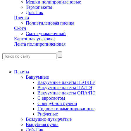
Мешки полипропиленовые
Термопакеты
Дой-Пак
Пленка
Полиэтиленовая пленка
Скотч
Скотч упаковочный
Картонная упаковка
Лента полипропиленовая
Пакеты
Вакуумные
Вакуумные пакеты ПЭТ/ПЭ
Вакуумные пакеты ПА/ПЭ
Вакуумные пакеты ОПА/ПЭ
С еврослотом
С вырубной ручкой
Подложки ламинированные
Рифленые
Воздушно-пузырчатые
Вырубная ручка
Дой-Пак