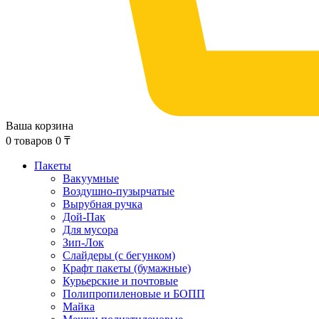
Ваша корзина
0
товаров
0
₸
Пакеты
Вакуумные
Воздушно-пузырчатые
Вырубная ручка
Дой-Пак
Для мусора
Зип-Лок
Слайдеры (с бегунком)
Крафт пакеты (бумажные)
Курьерские и почтовые
Полипропиленовые и БОПП
Майка