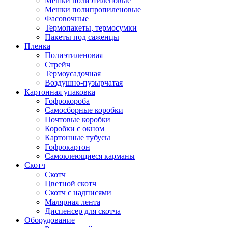
Мешки полиэтиленовые
Мешки полипропиленовые
Фасовочные
Термопакеты, термосумки
Пакеты под саженцы
Пленка
Полиэтиленовая
Стрейч
Термоусадочная
Воздушно-пузырчатая
Картонная упаковка
Гофрокороба
Самосборные коробки
Почтовые коробки
Коробки с окном
Картонные тубусы
Гофрокартон
Самоклеющиеся карманы
Скотч
Скотч
Цветной скотч
Скотч с надписями
Малярная лента
Диспенсер для скотча
Оборудование