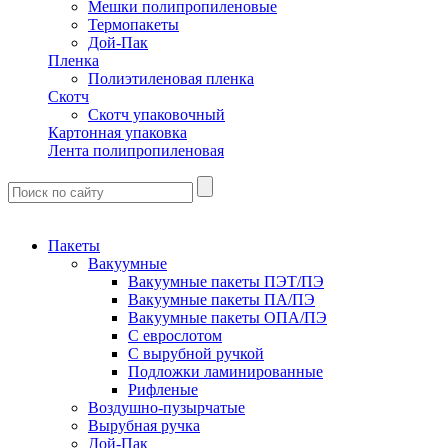
Мешки полипропиленовые
Термопакеты
Дой-Пак
Пленка
Полиэтиленовая пленка
Скотч
Скотч упаковочный
Картонная упаковка
Лента полипропиленовая
Пакеты
Вакуумные
Вакуумные пакеты ПЭТ/ПЭ
Вакуумные пакеты ПА/ПЭ
Вакуумные пакеты ОПА/ПЭ
С еврослотом
С вырубной ручкой
Подложки ламинированные
Рифленые
Воздушно-пузырчатые
Вырубная ручка
Дой-Пак