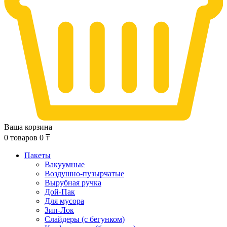
Ваша корзина
0
товаров
0
₸
Пакеты
Вакуумные
Воздушно-пузырчатые
Вырубная ручка
Дой-Пак
Для мусора
Зип-Лок
Слайдеры (с бегунком)