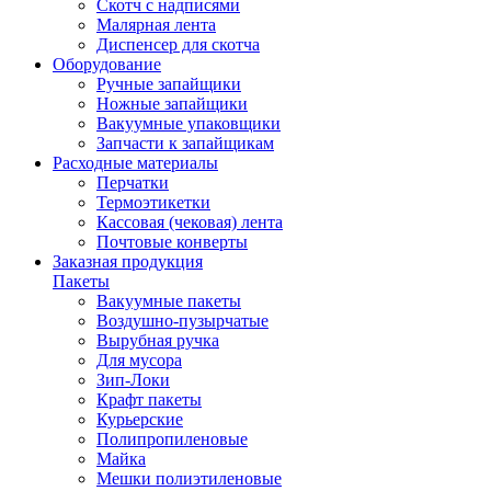
Скотч с надписями
Малярная лента
Диспенсер для скотча
Оборудование
Ручные запайщики
Ножные запайщики
Вакуумные упаковщики
Запчасти к запайщикам
Расходные материалы
Перчатки
Термоэтикетки
Кассовая (чековая) лента
Почтовые конверты
Заказная продукция
Пакеты
Вакуумные пакеты
Воздушно-пузырчатые
Вырубная ручка
Для мусора
Зип-Локи
Крафт пакеты
Курьерские
Полипропиленовые
Майка
Мешки полиэтиленовые