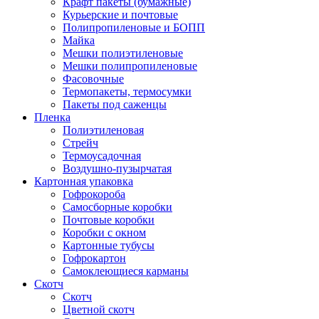
Крафт пакеты (бумажные)
Курьерские и почтовые
Полипропиленовые и БОПП
Майка
Мешки полиэтиленовые
Мешки полипропиленовые
Фасовочные
Термопакеты, термосумки
Пакеты под саженцы
Пленка
Полиэтиленовая
Стрейч
Термоусадочная
Воздушно-пузырчатая
Картонная упаковка
Гофрокороба
Самосборные коробки
Почтовые коробки
Коробки с окном
Картонные тубусы
Гофрокартон
Самоклеющиеся карманы
Скотч
Скотч
Цветной скотч