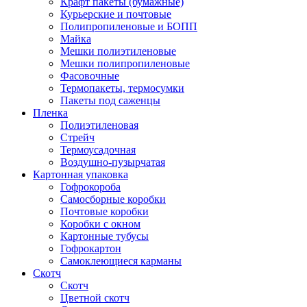
Крафт пакеты (бумажные)
Курьерские и почтовые
Полипропиленовые и БОПП
Майка
Мешки полиэтиленовые
Мешки полипропиленовые
Фасовочные
Термопакеты, термосумки
Пакеты под саженцы
Пленка
Полиэтиленовая
Стрейч
Термоусадочная
Воздушно-пузырчатая
Картонная упаковка
Гофрокороба
Самосборные коробки
Почтовые коробки
Коробки с окном
Картонные тубусы
Гофрокартон
Самоклеющиеся карманы
Скотч
Скотч
Цветной скотч