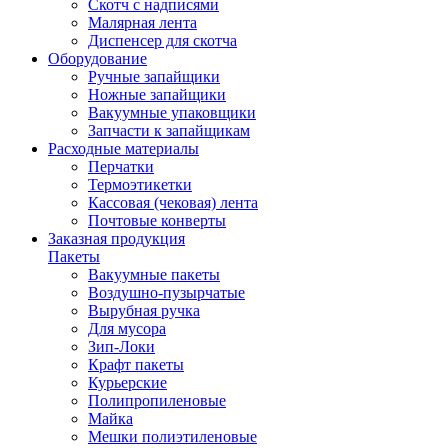
Скотч с надписями
Малярная лента
Диспенсер для скотча
Оборудование
Ручные запайщики
Ножные запайщики
Вакуумные упаковщики
Запчасти к запайщикам
Расходные материалы
Перчатки
Термоэтикетки
Кассовая (чековая) лента
Почтовые конверты
Заказная продукция
Пакеты
Вакуумные пакеты
Воздушно-пузырчатые
Вырубная ручка
Для мусора
Зип-Локи
Крафт пакеты
Курьерские
Полипропиленовые
Майка
Мешки полиэтиленовые