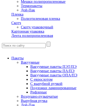
Мешки полипропиленовые
Термопакеты
Дой-Пак
Пленка
Полиэтиленовая пленка
Скотч
Скотч упаковочный
Картонная упаковка
Лента полипропиленовая
Пакеты
Вакуумные
Вакуумные пакеты ПЭТ/ПЭ
Вакуумные пакеты ПА/ПЭ
Вакуумные пакеты ОПА/ПЭ
С еврослотом
С вырубной ручкой
Подложки ламинированные
Рифленые
Воздушно-пузырчатые
Вырубная ручка
Дой-Пак