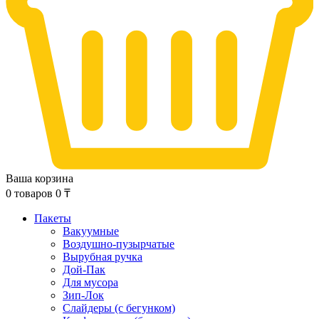
Ваша корзина
0
товаров
0
₸
Пакеты
Вакуумные
Воздушно-пузырчатые
Вырубная ручка
Дой-Пак
Для мусора
Зип-Лок
Слайдеры (с бегунком)