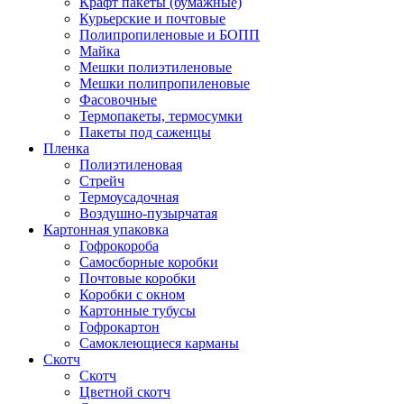
Крафт пакеты (бумажные)
Курьерские и почтовые
Полипропиленовые и БОПП
Майка
Мешки полиэтиленовые
Мешки полипропиленовые
Фасовочные
Термопакеты, термосумки
Пакеты под саженцы
Пленка
Полиэтиленовая
Стрейч
Термоусадочная
Воздушно-пузырчатая
Картонная упаковка
Гофрокороба
Самосборные коробки
Почтовые коробки
Коробки с окном
Картонные тубусы
Гофрокартон
Самоклеющиеся карманы
Скотч
Скотч
Цветной скотч