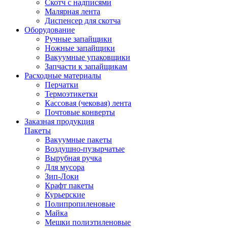
Скотч с надписями
Малярная лента
Диспенсер для скотча
Оборудование
Ручные запайщики
Ножные запайщики
Вакуумные упаковщики
Запчасти к запайщикам
Расходные материалы
Перчатки
Термоэтикетки
Кассовая (чековая) лента
Почтовые конверты
Заказная продукция
Пакеты
Вакуумные пакеты
Воздушно-пузырчатые
Вырубная ручка
Для мусора
Зип-Локи
Крафт пакеты
Курьерские
Полипропиленовые
Майка
Мешки полиэтиленовые