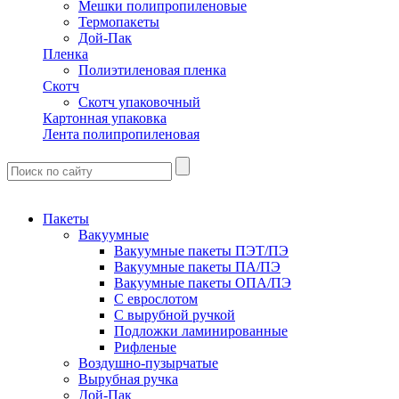
Мешки полипропиленовые
Термопакеты
Дой-Пак
Пленка
Полиэтиленовая пленка
Скотч
Скотч упаковочный
Картонная упаковка
Лента полипропиленовая
Пакеты
Вакуумные
Вакуумные пакеты ПЭТ/ПЭ
Вакуумные пакеты ПА/ПЭ
Вакуумные пакеты ОПА/ПЭ
С еврослотом
С вырубной ручкой
Подложки ламинированные
Рифленые
Воздушно-пузырчатые
Вырубная ручка
Дой-Пак