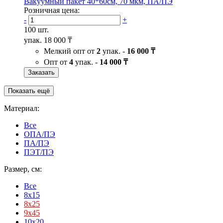
Вакуумный пакет 40*60см, 70 мкм, ПА/ПЭ
Розничная цена:
-
+
100 шт.
упак.
18 000 ₸
Мелкий опт от
2
упак. -
16 000 ₸
Опт от
4
упак. -
14 000 ₸
Заказать
Показать ещё
Материал:
Все
ОПА/ПЭ
ПА/ПЭ
ПЭТ/ПЭ
Размер, см:
Все
8x15
8х25
9х45
10x20