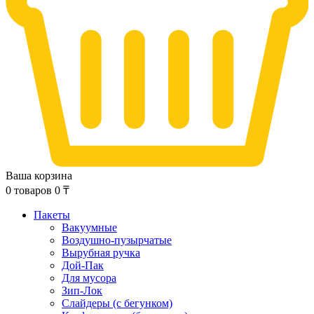
Ваша корзина
0
товаров
0
₸
Пакеты
Вакуумные
Воздушно-пузырчатые
Вырубная ручка
Дой-Пак
Для мусора
Зип-Лок
Слайдеры (с бегунком)