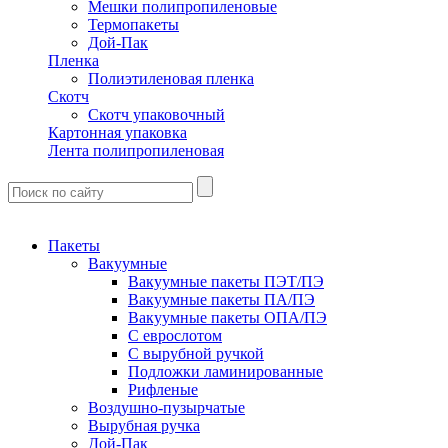
Мешки полипропиленовые
Термопакеты
Дой-Пак
Пленка
Полиэтиленовая пленка
Скотч
Скотч упаковочный
Картонная упаковка
Лента полипропиленовая
Пакеты
Вакуумные
Вакуумные пакеты ПЭТ/ПЭ
Вакуумные пакеты ПА/ПЭ
Вакуумные пакеты ОПА/ПЭ
С еврослотом
С вырубной ручкой
Подложки ламинированные
Рифленые
Воздушно-пузырчатые
Вырубная ручка
Дой-Пак