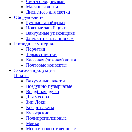
Скотч с надписями
Малярная лента
Диспенсер для скотча
Оборудование
Ручные запайщики
Ножные запайщики
Вакуумные упаковщики
Запчасти к запайщикам
Расходные материалы
Перчатки
Термоэтикетки
Кассовая (чековая) лента
Почтовые конверты
Заказная продукция
Пакеты
Вакуумные пакеты
Воздушно-пузырчатые
Вырубная ручка
Для мусора
Зип-Локи
Крафт пакеты
Курьерские
Полипропиленовые
Майка
Мешки полиэтиленовые