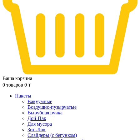
Ваша корзина
0
товаров
0
₸
Пакеты
Вакуумные
Воздушно-пузырчатые
Вырубная ручка
Дой-Пак
Для мусора
Зип-Лок
Слайдеры (с бегунком)