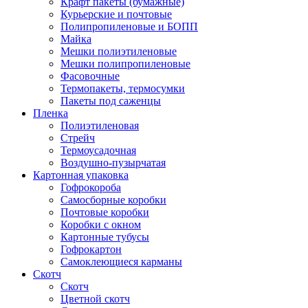
Крафт пакеты (бумажные)
Курьерские и почтовые
Полипропиленовые и БОПП
Майка
Мешки полиэтиленовые
Мешки полипропиленовые
Фасовочные
Термопакеты, термосумки
Пакеты под саженцы
Пленка
Полиэтиленовая
Стрейч
Термоусадочная
Воздушно-пузырчатая
Картонная упаковка
Гофрокороба
Самосборные коробки
Почтовые коробки
Коробки с окном
Картонные тубусы
Гофрокартон
Самоклеющиеся карманы
Скотч
Скотч
Цветной скотч