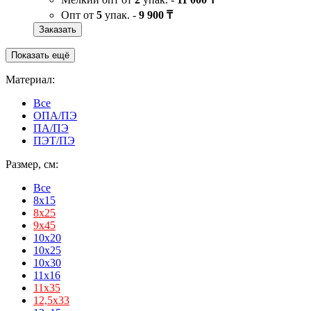
Опт от
5
упак. -
9 900 ₸
Заказать
Показать ещё
Материал:
Все
ОПА/ПЭ
ПА/ПЭ
ПЭТ/ПЭ
Размер, см:
Все
8x15
8х25
9х45
10x20
10x25
10x30
11x16
11х35
12,5х33