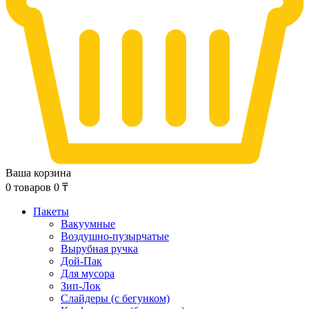
Ваша корзина
0
товаров
0
₸
Пакеты
Вакуумные
Воздушно-пузырчатые
Вырубная ручка
Дой-Пак
Для мусора
Зип-Лок
Слайдеры (с бегунком)