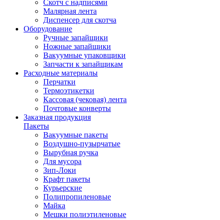
Скотч с надписями
Малярная лента
Диспенсер для скотча
Оборудование
Ручные запайщики
Ножные запайщики
Вакуумные упаковщики
Запчасти к запайщикам
Расходные материалы
Перчатки
Термоэтикетки
Кассовая (чековая) лента
Почтовые конверты
Заказная продукция
Пакеты
Вакуумные пакеты
Воздушно-пузырчатые
Вырубная ручка
Для мусора
Зип-Локи
Крафт пакеты
Курьерские
Полипропиленовые
Майка
Мешки полиэтиленовые