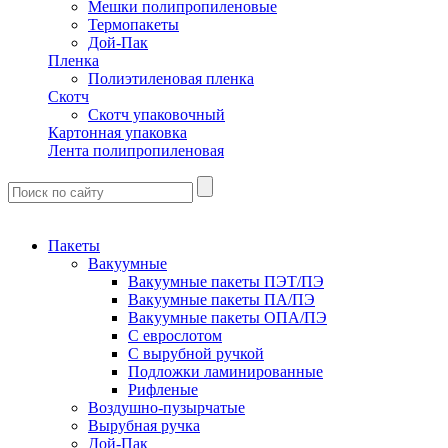
Мешки полипропиленовые
Термопакеты
Дой-Пак
Пленка
Полиэтиленовая пленка
Скотч
Скотч упаковочный
Картонная упаковка
Лента полипропиленовая
Пакеты
Вакуумные
Вакуумные пакеты ПЭТ/ПЭ
Вакуумные пакеты ПА/ПЭ
Вакуумные пакеты ОПА/ПЭ
С еврослотом
С вырубной ручкой
Подложки ламинированные
Рифленые
Воздушно-пузырчатые
Вырубная ручка
Дой-Пак