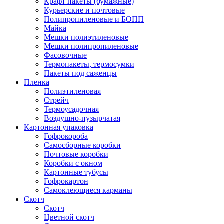
Крафт пакеты (бумажные)
Курьерские и почтовые
Полипропиленовые и БОПП
Майка
Мешки полиэтиленовые
Мешки полипропиленовые
Фасовочные
Термопакеты, термосумки
Пакеты под саженцы
Пленка
Полиэтиленовая
Стрейч
Термоусадочная
Воздушно-пузырчатая
Картонная упаковка
Гофрокороба
Самосборные коробки
Почтовые коробки
Коробки с окном
Картонные тубусы
Гофрокартон
Самоклеющиеся карманы
Скотч
Скотч
Цветной скотч