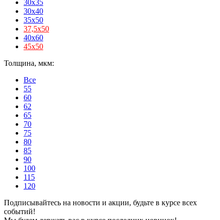
30x35
30x40
35x50
37,5х50
40x60
45х50
Толщина, мкм:
Все
55
60
62
65
70
75
80
85
90
100
115
120
Подписывайтесь на новости и акции, будьте в курсе всех
событий!