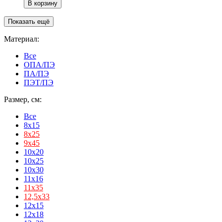
В корзину
Показать ещё
Материал:
Все
ОПА/ПЭ
ПА/ПЭ
ПЭТ/ПЭ
Размер, см:
Все
8x15
8х25
9х45
10x20
10x25
10x30
11x16
11х35
12,5х33
12x15
12x18