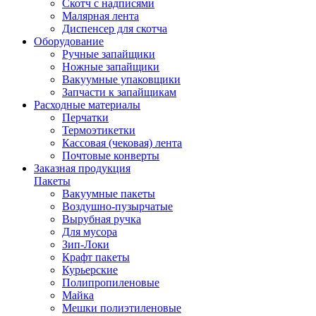
Скотч с надписями
Малярная лента
Диспенсер для скотча
Оборудование
Ручные запайщики
Ножные запайщики
Вакуумные упаковщики
Запчасти к запайщикам
Расходные материалы
Перчатки
Термоэтикетки
Кассовая (чековая) лента
Почтовые конверты
Заказная продукция
Пакеты
Вакуумные пакеты
Воздушно-пузырчатые
Вырубная ручка
Для мусора
Зип-Локи
Крафт пакеты
Курьерские
Полипропиленовые
Майка
Мешки полиэтиленовые