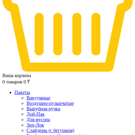
Ваша корзина
0
товаров
0
₸
Пакеты
Вакуумные
Воздушно-пузырчатые
Вырубная ручка
Дой-Пак
Для мусора
Зип-Лок
Слайдеры (с бегунком)