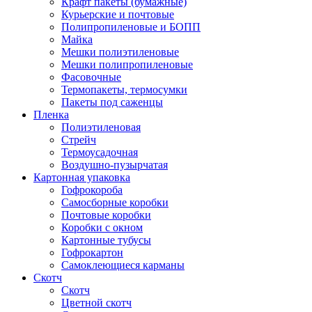
Крафт пакеты (бумажные)
Курьерские и почтовые
Полипропиленовые и БОПП
Майка
Мешки полиэтиленовые
Мешки полипропиленовые
Фасовочные
Термопакеты, термосумки
Пакеты под саженцы
Пленка
Полиэтиленовая
Стрейч
Термоусадочная
Воздушно-пузырчатая
Картонная упаковка
Гофрокороба
Самосборные коробки
Почтовые коробки
Коробки с окном
Картонные тубусы
Гофрокартон
Самоклеющиеся карманы
Скотч
Скотч
Цветной скотч