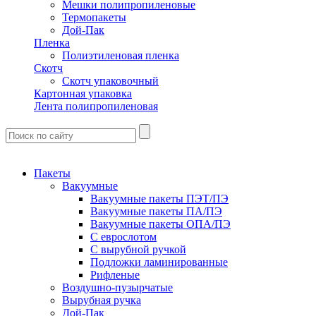
Мешки полипропиленовые
Термопакеты
Дой-Пак
Пленка
Полиэтиленовая пленка
Скотч
Скотч упаковочный
Картонная упаковка
Лента полипропиленовая
Пакеты
Вакуумные
Вакуумные пакеты ПЭТ/ПЭ
Вакуумные пакеты ПА/ПЭ
Вакуумные пакеты ОПА/ПЭ
С еврослотом
С вырубной ручкой
Подложки ламинированные
Рифленые
Воздушно-пузырчатые
Вырубная ручка
Дой-Пак