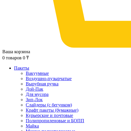
Ваша корзина
0
товаров
0
₸
Пакеты
Вакуумные
Воздушно-пузырчатые
Вырубная ручка
Дой-Пак
Для мусора
Зип-Лок
Слайдеры (с бегунком)
Крафт пакеты (бумажные)
Курьерские и почтовые
Полипропиленовые и БОПП
Майка