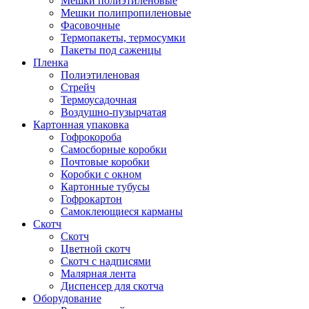
Мешки полиэтиленовые
Мешки полипропиленовые
Фасовочные
Термопакеты, термосумки
Пакеты под саженцы
Пленка
Полиэтиленовая
Стрейч
Термоусадочная
Воздушно-пузырчатая
Картонная упаковка
Гофрокороба
Самосборные коробки
Почтовые коробки
Коробки с окном
Картонные тубусы
Гофрокартон
Самоклеющиеся карманы
Скотч
Скотч
Цветной скотч
Скотч с надписями
Малярная лента
Диспенсер для скотча
Оборудование