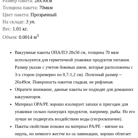
Размер пакета:
28x50см
Толщина пакета:
70мкм
Цвет пакета:
Прозрачный
На складе:
3 уп.
Вес:
1.01 кг.
3
Объем:
0.0014 м
Вакуумные пакеты ОПА/ПЭ 28x50 см, толщина 70 мкм
используются для герметичной упаковки продуктов питания.
Размер указан с учетом боковых швов, которые расположены с
3-х сторон (примерно по 0,7-1,2 см). Полезный размер ~
26x49см. Поверхность пакетов гладкая, не рифленая.
Обратите внимание, данные пакеты не подходят для домашних
вакууматоров.
Материал OPA/PE хорошо изолирует запахи и пригоден для
упаковки сильно пахнущих продуктов, например, рыбы. Но его
лучше не подвергать воздействию воды (гигроскопичен).
Пакеты свойствам похожи на материал PA/PE - мягкие на
ощупь, но немного жестче из-за ламинации, хорошо облегает