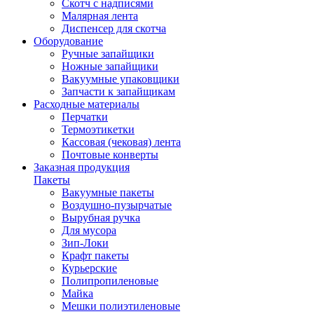
Скотч с надписями
Малярная лента
Диспенсер для скотча
Оборудование
Ручные запайщики
Ножные запайщики
Вакуумные упаковщики
Запчасти к запайщикам
Расходные материалы
Перчатки
Термоэтикетки
Кассовая (чековая) лента
Почтовые конверты
Заказная продукция
Пакеты
Вакуумные пакеты
Воздушно-пузырчатые
Вырубная ручка
Для мусора
Зип-Локи
Крафт пакеты
Курьерские
Полипропиленовые
Майка
Мешки полиэтиленовые