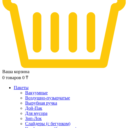
Ваша корзина
0
товаров
0
₸
Пакеты
Вакуумные
Воздушно-пузырчатые
Вырубная ручка
Дой-Пак
Для мусора
Зип-Лок
Слайдеры (с бегунком)