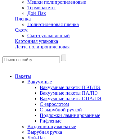
Мешки полипропиленовые
Термопакеты
Дой-Пак
Пленка
Полиэтиленовая пленка
Скотч
Скотч упаковочный
Картонная упаковка
Лента полипропиленовая
Пакеты
Вакуумные
Вакуумные пакеты ПЭТ/ПЭ
Вакуумные пакеты ПА/ПЭ
Вакуумные пакеты ОПА/ПЭ
С еврослотом
С вырубной ручкой
Подложки ламинированные
Рифленые
Воздушно-пузырчатые
Вырубная ручка
Дой-Пак