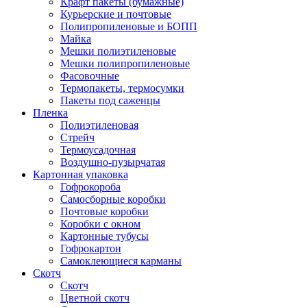
Крафт пакеты (бумажные)
Курьерские и почтовые
Полипропиленовые и БОПП
Майка
Мешки полиэтиленовые
Мешки полипропиленовые
Фасовочные
Термопакеты, термосумки
Пакеты под саженцы
Пленка
Полиэтиленовая
Стрейч
Термоусадочная
Воздушно-пузырчатая
Картонная упаковка
Гофрокороба
Самосборные коробки
Почтовые коробки
Коробки с окном
Картонные тубусы
Гофрокартон
Самоклеющиеся карманы
Скотч
Скотч
Цветной скотч