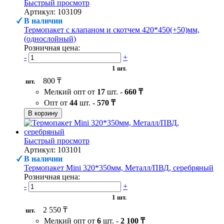
Быстрый просмотр
Артикул: 103109
В наличии
Термопакет с клапаном и скотчем 420*450(+50)мм,
(однослойный)
Розничная цена:
-
+
1 шт.
800 ₸
шт.
Мелкий опт от
17
шт. -
660 ₸
Опт от
44
шт. -
570 ₸
В корзину
Быстрый просмотр
Артикул: 103101
В наличии
Термопакет Mini 320*350мм, Металл/ПВД, серебряный
Розничная цена:
-
+
1 шт.
2 550 ₸
шт.
Мелкий опт от
6
шт. -
2 100 ₸