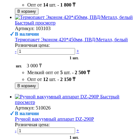
Опт от
14
шт. -
1 800 ₸
В корзину
Быстрый просмотр
Артикул: 103103
В наличии
Термопакет Эконом 420*450мм, ПВД/Металл, белый
Розничная цена:
-
+
1 шт.
3 000 ₸
шт.
Мелкий опт от
5
шт. -
2 500 ₸
Опт от
12
шт. -
2 150 ₸
В корзину
Быстрый
просмотр
Артикул: 510026
В наличии
Ручной вакуумный аппарат DZ-290P
Розничная цена:
-
+
1 шт.