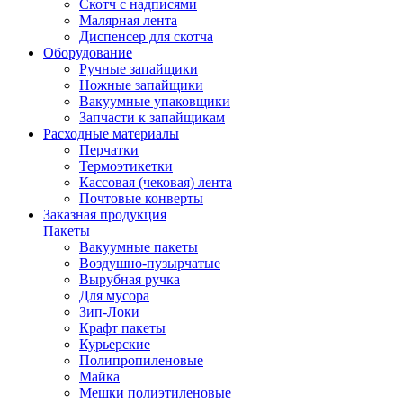
Скотч с надписями
Малярная лента
Диспенсер для скотча
Оборудование
Ручные запайщики
Ножные запайщики
Вакуумные упаковщики
Запчасти к запайщикам
Расходные материалы
Перчатки
Термоэтикетки
Кассовая (чековая) лента
Почтовые конверты
Заказная продукция
Пакеты
Вакуумные пакеты
Воздушно-пузырчатые
Вырубная ручка
Для мусора
Зип-Локи
Крафт пакеты
Курьерские
Полипропиленовые
Майка
Мешки полиэтиленовые