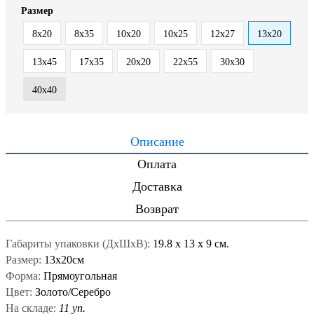
Размер
8х20
8х35
10х20
10х25
12х27
13х20
13х45
17х35
20х20
22х55
30х30
40х40
Описание
Оплата
Доставка
Возврат
Габариты упаковки (ДxШxВ):
19.8
x
13
x
9 см.
Размер:
13х20см
Форма:
Прямоугольная
Цвет:
Золото/Серебро
На складе:
11 уп.