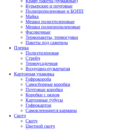
Крафт пакеты (бумажные)
Курьерские и почтовые
Полипропиленовые и БОПП
Майка
Мешки полиэтиленовые
Мешки полипропиленовые
Фасовочные
Термопакеты, термосумки
Пакеты под саженцы
Пленка
Полиэтиленовая
Стрейч
Термоусадочная
Воздушно-пузырчатая
Картонная упаковка
Гофрокороба
Самосборные коробки
Почтовые коробки
Коробки с окном
Картонные тубусы
Гофрокартон
Самоклеющиеся карманы
Скотч
Скотч
Цветной скотч