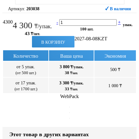
Артикул:
203038
В наличии
4300
-
+
4 300
упак.
₸/упак.
100 шт.
43
₸/шт.
2027-08-08
KZT
В КОРЗИНУ
Количество
Ваша цена
Экономия
от 5 упак.
3 800
₸/упак.
500 ₸
(от 500 шт.)
38
₸/шт.
от 17 упак.
3 300
₸/упак.
1 000 ₸
(от 1700 шт.)
33
₸/шт.
WebPack
Этот товар в других вариантах