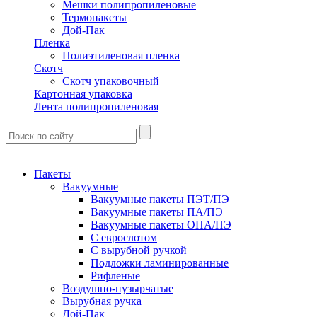
Мешки полипропиленовые
Термопакеты
Дой-Пак
Пленка
Полиэтиленовая пленка
Скотч
Скотч упаковочный
Картонная упаковка
Лента полипропиленовая
Пакеты
Вакуумные
Вакуумные пакеты ПЭТ/ПЭ
Вакуумные пакеты ПА/ПЭ
Вакуумные пакеты ОПА/ПЭ
С еврослотом
С вырубной ручкой
Подложки ламинированные
Рифленые
Воздушно-пузырчатые
Вырубная ручка
Дой-Пак