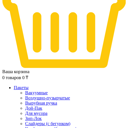
Ваша корзина
0
товаров
0
₸
Пакеты
Вакуумные
Воздушно-пузырчатые
Вырубная ручка
Дой-Пак
Для мусора
Зип-Лок
Слайдеры (с бегунком)