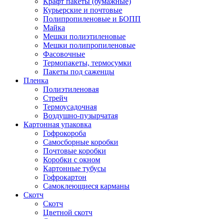
Крафт пакеты (бумажные)
Курьерские и почтовые
Полипропиленовые и БОПП
Майка
Мешки полиэтиленовые
Мешки полипропиленовые
Фасовочные
Термопакеты, термосумки
Пакеты под саженцы
Пленка
Полиэтиленовая
Стрейч
Термоусадочная
Воздушно-пузырчатая
Картонная упаковка
Гофрокороба
Самосборные коробки
Почтовые коробки
Коробки с окном
Картонные тубусы
Гофрокартон
Самоклеющиеся карманы
Скотч
Скотч
Цветной скотч