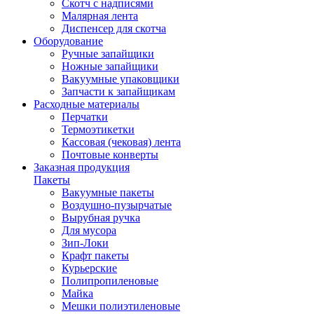
Скотч с надписями
Малярная лента
Диспенсер для скотча
Оборудование
Ручные запайщики
Ножные запайщики
Вакуумные упаковщики
Запчасти к запайщикам
Расходные материалы
Перчатки
Термоэтикетки
Кассовая (чековая) лента
Почтовые конверты
Заказная продукция
Пакеты
Вакуумные пакеты
Воздушно-пузырчатые
Вырубная ручка
Для мусора
Зип-Локи
Крафт пакеты
Курьерские
Полипропиленовые
Майка
Мешки полиэтиленовые