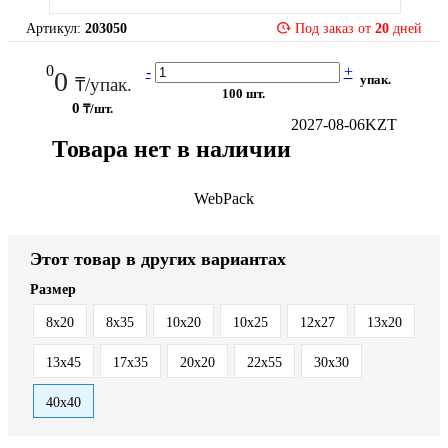
Артикул:
203050
Под заказ от
20
дней
0
-
+
0
упак.
₸/упак.
100 шт.
0
₸/шт.
2027-08-06
KZT
Товара нет в наличии
WebPack
Этот товар в других вариантах
Размер
8х20
8х35
10х20
10х25
12х27
13х20
13х45
17х35
20х20
22х55
30х30
40х40