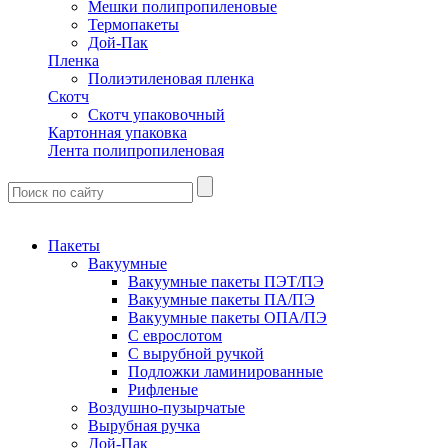
Мешки полипропиленовые
Термопакеты
Дой-Пак
Пленка
Полиэтиленовая пленка
Скотч
Скотч упаковочный
Картонная упаковка
Лента полипропиленовая
Пакеты
Вакуумные
Вакуумные пакеты ПЭТ/ПЭ
Вакуумные пакеты ПА/ПЭ
Вакуумные пакеты ОПА/ПЭ
С еврослотом
С вырубной ручкой
Подложки ламинированные
Рифленые
Воздушно-пузырчатые
Вырубная ручка
Дой-Пак