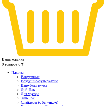
Ваша корзина
0
товаров
0
₸
Пакеты
Вакуумные
Воздушно-пузырчатые
Вырубная ручка
Дой-Пак
Для мусора
Зип-Лок
Слайдеры (с бегунком)