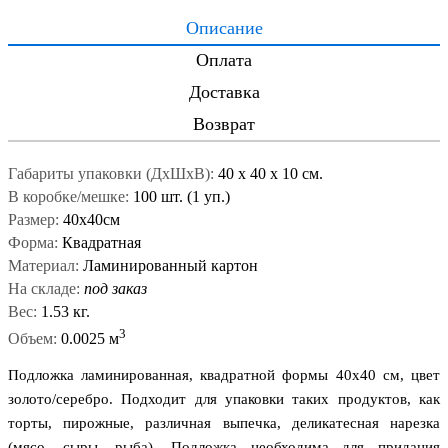
Описание
Оплата
Доставка
Возврат
Габариты упаковки (ДxШxВ):
40
x
40
x
10 см.
В коробке/мешке:
100 шт. (1 уп.)
Размер:
40х40см
Форма:
Квадратная
Материал:
Ламинированный картон
На складе:
под заказ
Вес:
1.53 кг.
3
Объем:
0.0025 м
Подложка ламинированная, квадратной формы 40x40 см, цвет
золото/серебро. Подходит для упаковки таких продуктов, как
торты, пирожные, различная выпечка, деликатесная нарезка
(мясо, сыры, рыба). Подложка необходима для придания