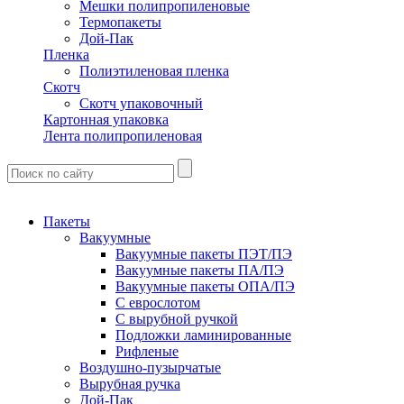
Мешки полипропиленовые
Термопакеты
Дой-Пак
Пленка
Полиэтиленовая пленка
Скотч
Скотч упаковочный
Картонная упаковка
Лента полипропиленовая
Пакеты
Вакуумные
Вакуумные пакеты ПЭТ/ПЭ
Вакуумные пакеты ПА/ПЭ
Вакуумные пакеты ОПА/ПЭ
С еврослотом
С вырубной ручкой
Подложки ламинированные
Рифленые
Воздушно-пузырчатые
Вырубная ручка
Дой-Пак