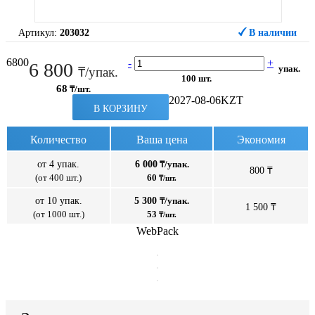
Артикул:
203032
В наличии
6800
-
+
6 800
упак.
₸/упак.
100 шт.
68
₸/шт.
2027-08-06
KZT
В КОРЗИНУ
Количество
Ваша цена
Экономия
от 4 упак.
6 000
₸/упак.
800 ₸
(от 400 шт.)
60
₸/шт.
от 10 упак.
5 300
₸/упак.
1 500 ₸
(от 1000 шт.)
53
₸/шт.
WebPack