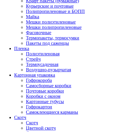
Крафт пакеты (бумажные)
Курьерские и почтовые
Полипропиленовые и БОПП
Майка
Мешки полиэтиленовые
Мешки полипропиленовые
Фасовочные
Термопакеты, термосумки
Пакеты под саженцы
Пленка
Полиэтиленовая
Стрейч
Термоусадочная
Воздушно-пузырчатая
Картонная упаковка
Гофрокороба
Самосборные коробки
Почтовые коробки
Коробки с окном
Картонные тубусы
Гофрокартон
Самоклеющиеся карманы
Скотч
Скотч
Цветной скотч