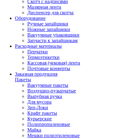
Скотч с надписями
Малярная лента
Диспенсер для скотча
Оборудование
Ручные запайщики
Ножные запайщики
Вакуумные упаковщики
Запчасти к запайщикам
Расходные материалы
Перчатки
Термоэтикетки
Кассовая (чековая) лента
Почтовые конверты
Заказная продукция
Пакеты
Вакуумные пакеты
Воздушно-пузырчатые
Вырубная ручка
Для мусора
Зип-Локи
Крафт пакеты
Курьерские
Полипропиленовые
Майка
Мешки полиэтиленовые