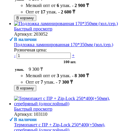
Мелкий опт от
6
упак. -
2 900 ₸
Опт от
17
упак. -
2 600 ₸
В корзину
Быстрый просмотр
Артикул: 203052
В наличии
Подложка ламинированная 170*350мм (зол./сер.)
Розничная цена:
-
+
100 шт.
9 300 ₸
упак.
Мелкий опт от
3
упак. -
8 300 ₸
Опт от
7
упак. -
7 300 ₸
В корзину
Быстрый просмотр
Артикул: 103110
В наличии
Термопакет с ПР + Zip-Lock 250*400(+50мм),
серебряный (однослойный)