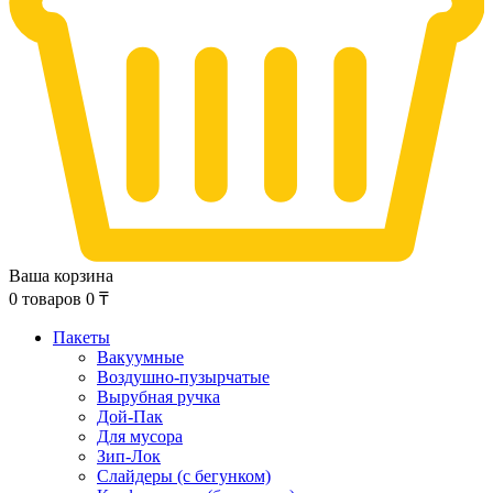
Ваша корзина
0
товаров
0
₸
Пакеты
Вакуумные
Воздушно-пузырчатые
Вырубная ручка
Дой-Пак
Для мусора
Зип-Лок
Слайдеры (с бегунком)