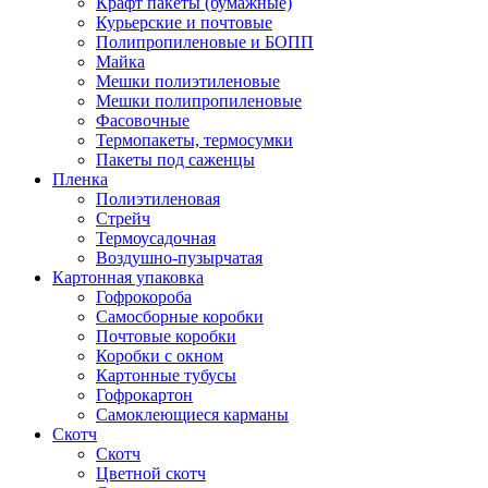
Крафт пакеты (бумажные)
Курьерские и почтовые
Полипропиленовые и БОПП
Майка
Мешки полиэтиленовые
Мешки полипропиленовые
Фасовочные
Термопакеты, термосумки
Пакеты под саженцы
Пленка
Полиэтиленовая
Стрейч
Термоусадочная
Воздушно-пузырчатая
Картонная упаковка
Гофрокороба
Самосборные коробки
Почтовые коробки
Коробки с окном
Картонные тубусы
Гофрокартон
Самоклеющиеся карманы
Скотч
Скотч
Цветной скотч