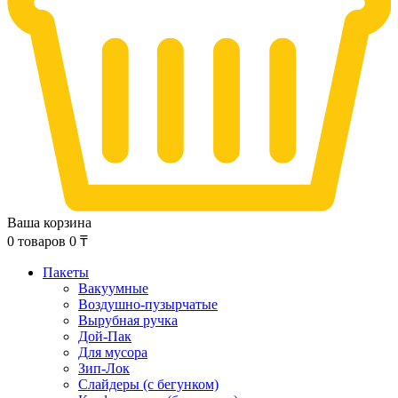
Ваша корзина
0
товаров
0
₸
Пакеты
Вакуумные
Воздушно-пузырчатые
Вырубная ручка
Дой-Пак
Для мусора
Зип-Лок
Слайдеры (с бегунком)