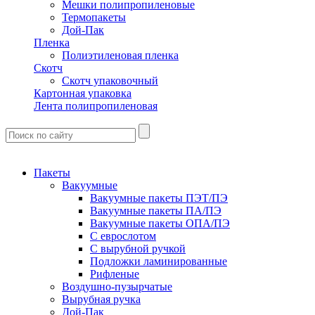
Мешки полипропиленовые
Термопакеты
Дой-Пак
Пленка
Полиэтиленовая пленка
Скотч
Скотч упаковочный
Картонная упаковка
Лента полипропиленовая
Пакеты
Вакуумные
Вакуумные пакеты ПЭТ/ПЭ
Вакуумные пакеты ПА/ПЭ
Вакуумные пакеты ОПА/ПЭ
С еврослотом
С вырубной ручкой
Подложки ламинированные
Рифленые
Воздушно-пузырчатые
Вырубная ручка
Дой-Пак