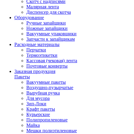
Скотч с надписями
Малярная лента
Диспенсер для скотча
Оборудование
Ручные запайщики
Ножные запайщики
Вакуумные упаковщики
Запчасти к запайщикам
Расходные материалы
Перчатки
Термоэтикетки
Кассовая (чековая) лента
Почтовые конверты
Заказная продукция
Пакеты
Вакуумные пакеты
Воздушно-пузырчатые
Вырубная ручка
Для мусора
Зип-Локи
Крафт пакеты
Курьерские
Полипропиленовые
Майка
Мешки полиэтиленовые