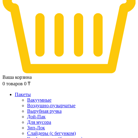
Ваша корзина
0
товаров
0
₸
Пакеты
Вакуумные
Воздушно-пузырчатые
Вырубная ручка
Дой-Пак
Для мусора
Зип-Лок
Слайдеры (с бегунком)