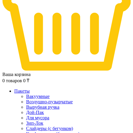
Ваша корзина
0
товаров
0
₸
Пакеты
Вакуумные
Воздушно-пузырчатые
Вырубная ручка
Дой-Пак
Для мусора
Зип-Лок
Слайдеры (с бегунком)