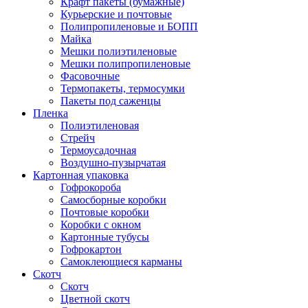
Крафт пакеты (бумажные)
Курьерские и почтовые
Полипропиленовые и БОПП
Майка
Мешки полиэтиленовые
Мешки полипропиленовые
Фасовочные
Термопакеты, термосумки
Пакеты под саженцы
Пленка
Полиэтиленовая
Стрейч
Термоусадочная
Воздушно-пузырчатая
Картонная упаковка
Гофрокороба
Самосборные коробки
Почтовые коробки
Коробки с окном
Картонные тубусы
Гофрокартон
Самоклеющиеся карманы
Скотч
Скотч
Цветной скотч