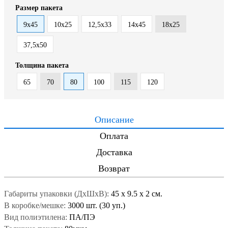
Размер пакета
9х45
10x25
12,5х33
14х45
18x25
37,5х50
Толщина пакета
65
70
80
100
115
120
Описание
Оплата
Доставка
Возврат
Габариты упаковки (ДxШxВ):
45
x
9.5
x
2 см.
В коробке/мешке:
3000 шт. (30 уп.)
Вид полиэтилена:
ПА/ПЭ