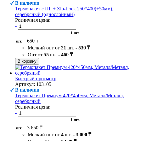
В наличии
Термопакет с ПР + Zip-Lock 250*400(+50мм),
серебряный (однослойный)
Розничная цена:
-
+
1 шт.
650 ₸
шт.
Мелкий опт от
21
шт. -
530 ₸
Опт от
55
шт. -
460 ₸
В корзину
Быстрый просмотр
Артикул: 103105
В наличии
Термопакет Премиум 420*450мм, Металл/Металл,
серебряный
Розничная цена:
-
+
1 шт.
3 650 ₸
шт.
Мелкий опт от
4
шт. -
3 000 ₸