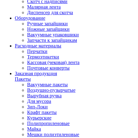
Скотч с надписями
Малярная лента
Диспенсер для скотча
Оборудование
Ручные запайщики
Ножные запайщики
Вакуумные упаковщики
Запчасти к запайщикам
Расходные материалы
Перчатки
Термоэтикетки
Кассовая (чековая) лента
Почтовые конверты
Заказная продукция
Пакеты
Вакуумные пакеты
Воздушно-пузырчатые
Вырубная ручка
Для мусора
Зип-Локи
Крафт пакеты
Курьерские
Полипропиленовые
Майка
Мешки полиэтиленовые