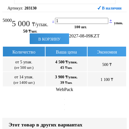
Артикул:
203130
В наличии
5000
-
+
5 000
упак.
₸/упак.
100 шт.
50
₸/шт.
2027-08-09
KZT
В КОРЗИНУ
Количество
Ваша цена
Экономия
от 5 упак.
4 500
₸/упак.
500 ₸
(от 500 шт.)
45
₸/шт.
от 14 упак.
3 900
₸/упак.
1 100 ₸
(от 1400 шт.)
39
₸/шт.
WebPack
Этот товар в других вариантах