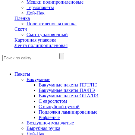
Мешки полипропиленовые
Термопакеты
Дой-Пак
Пленка
Полиэтиленовая пленка
Скотч
Скотч упаковочный
Картонная упаковка
Лента полипропиленовая
Пакеты
Вакуумные
Вакуумные пакеты ПЭТ/ПЭ
Вакуумные пакеты ПА/ПЭ
Вакуумные пакеты ОПА/ПЭ
С еврослотом
С вырубной ручкой
Подложки ламинированные
Рифленые
Воздушно-пузырчатые
Вырубная ручка
Дой-Пак