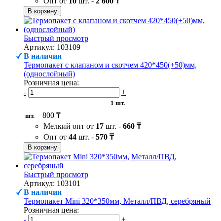
Опт от
10
шт. -
2 600 ₸
В корзину
Быстрый просмотр
Артикул: 103109
В наличии
Термопакет с клапаном и скотчем 420*450(+50)мм,
(однослойный)
Розничная цена:
-
+
1 шт.
800 ₸
шт.
Мелкий опт от
17
шт. -
660 ₸
Опт от
44
шт. -
570 ₸
В корзину
Быстрый просмотр
Артикул: 103101
В наличии
Термопакет Mini 320*350мм, Металл/ПВД, серебряный
Розничная цена:
-
+