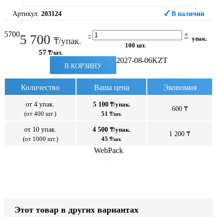
Артикул:
203124
В наличии
5700
-
+
5 700
упак.
₸/упак.
100 шт.
57
₸/шт.
2027-08-06
KZT
В КОРЗИНУ
Количество
Ваша цена
Экономия
от 4 упак.
5 100
₸/упак.
600 ₸
(от 400 шт.)
51
₸/шт.
от 10 упак.
4 500
₸/упак.
1 200 ₸
(от 1000 шт.)
45
₸/шт.
WebPack
Этот товар в других вариантах