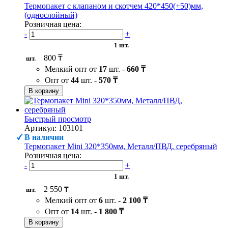
Термопакет с клапаном и скотчем 420*450(+50)мм,
(однослойный)
Розничная цена:
-
+
1 шт.
800 ₸
шт.
Мелкий опт от
17
шт. -
660 ₸
Опт от
44
шт. -
570 ₸
В корзину
Быстрый просмотр
Артикул: 103101
В наличии
Термопакет Mini 320*350мм, Металл/ПВД, серебряный
Розничная цена:
-
+
1 шт.
2 550 ₸
шт.
Мелкий опт от
6
шт. -
2 100 ₸
Опт от
14
шт. -
1 800 ₸
В корзину