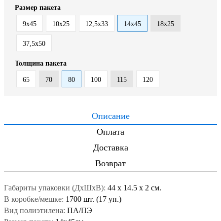
Размер пакета
9х45
10x25
12,5х33
14х45
18x25
37,5х50
Толщина пакета
65
70
80
100
115
120
Описание
Оплата
Доставка
Возврат
Габариты упаковки (ДxШxВ):
44
x
14.5
x
2 см.
В коробке/мешке:
1700 шт. (17 уп.)
Вид полиэтилена:
ПА/ПЭ