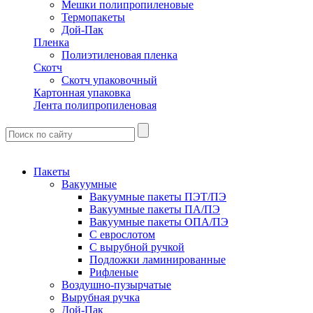
Мешки полипропиленовые
Термопакеты
Дой-Пак
Пленка
Полиэтиленовая пленка
Скотч
Скотч упаковочный
Картонная упаковка
Лента полипропиленовая
Пакеты
Вакуумные
Вакуумные пакеты ПЭТ/ПЭ
Вакуумные пакеты ПА/ПЭ
Вакуумные пакеты ОПА/ПЭ
С еврослотом
С вырубной ручкой
Подложки ламинированные
Рифленые
Воздушно-пузырчатые
Вырубная ручка
Дой-Пак