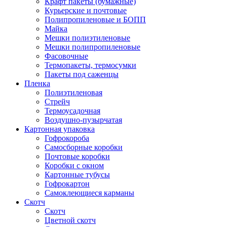
Крафт пакеты (бумажные)
Курьерские и почтовые
Полипропиленовые и БОПП
Майка
Мешки полиэтиленовые
Мешки полипропиленовые
Фасовочные
Термопакеты, термосумки
Пакеты под саженцы
Пленка
Полиэтиленовая
Стрейч
Термоусадочная
Воздушно-пузырчатая
Картонная упаковка
Гофрокороба
Самосборные коробки
Почтовые коробки
Коробки с окном
Картонные тубусы
Гофрокартон
Самоклеющиеся карманы
Скотч
Скотч
Цветной скотч