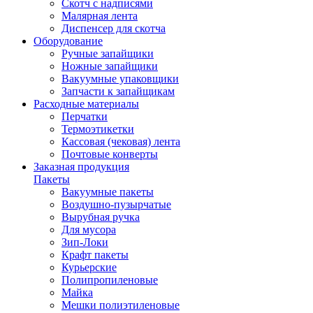
Скотч с надписями
Малярная лента
Диспенсер для скотча
Оборудование
Ручные запайщики
Ножные запайщики
Вакуумные упаковщики
Запчасти к запайщикам
Расходные материалы
Перчатки
Термоэтикетки
Кассовая (чековая) лента
Почтовые конверты
Заказная продукция
Пакеты
Вакуумные пакеты
Воздушно-пузырчатые
Вырубная ручка
Для мусора
Зип-Локи
Крафт пакеты
Курьерские
Полипропиленовые
Майка
Мешки полиэтиленовые