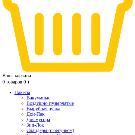
Ваша корзина
0
товаров
0
₸
Пакеты
Вакуумные
Воздушно-пузырчатые
Вырубная ручка
Дой-Пак
Для мусора
Зип-Лок
Слайдеры (с бегунком)