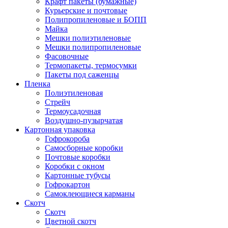
Крафт пакеты (бумажные)
Курьерские и почтовые
Полипропиленовые и БОПП
Майка
Мешки полиэтиленовые
Мешки полипропиленовые
Фасовочные
Термопакеты, термосумки
Пакеты под саженцы
Пленка
Полиэтиленовая
Стрейч
Термоусадочная
Воздушно-пузырчатая
Картонная упаковка
Гофрокороба
Самосборные коробки
Почтовые коробки
Коробки с окном
Картонные тубусы
Гофрокартон
Самоклеющиеся карманы
Скотч
Скотч
Цветной скотч