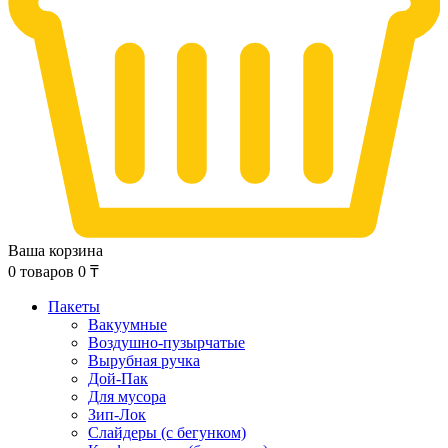
Ваша корзина
0
товаров
0
₸
Пакеты
Вакуумные
Воздушно-пузырчатые
Вырубная ручка
Дой-Пак
Для мусора
Зип-Лок
Слайдеры (с бегунком)