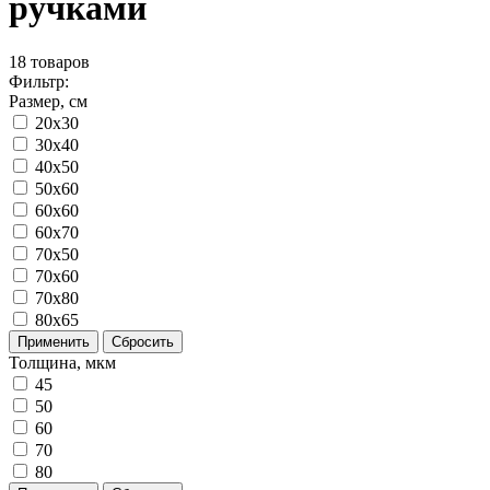
ручками
18
товаров
Фильтр:
Размер, см
20x30
30x40
40x50
50x60
60x60
60x70
70x50
70x60
70x80
80x65
Применить
Сбросить
Толщина, мкм
45
50
60
70
80