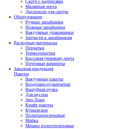
Скотч с надписями
Малярная лента
Диспенсер для скотча
Оборудование
Ручные запайщики
Ножные запайщики
Вакуумные упаковщики
Запчасти к запайщикам
Расходные материалы
Перчатки
Термоэтикетки
Кассовая (чековая) лента
Почтовые конверты
Заказная продукция
Пакеты
Вакуумные пакеты
Воздушно-пузырчатые
Вырубная ручка
Для мусора
Зип-Локи
Крафт пакеты
Курьерские
Полипропиленовые
Майка
Мешки полиэтиленовые