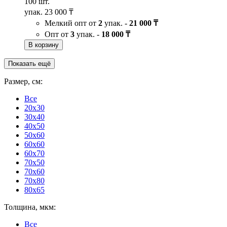
100 шт.
упак.
23 000 ₸
Мелкий опт от
2
упак. -
21 000 ₸
Опт от
3
упак. -
18 000 ₸
В корзину
Показать ещё
Размер, см:
Все
20x30
30x40
40x50
50x60
60x60
60x70
70x50
70x60
70x80
80x65
Толщина, мкм:
Все