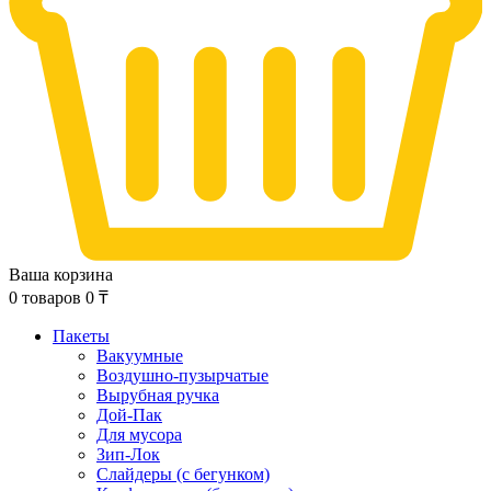
Ваша корзина
0
товаров
0
₸
Пакеты
Вакуумные
Воздушно-пузырчатые
Вырубная ручка
Дой-Пак
Для мусора
Зип-Лок
Слайдеры (с бегунком)