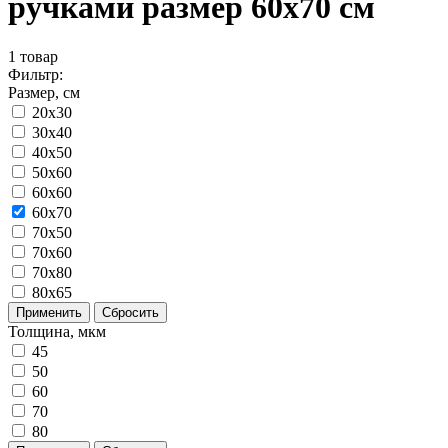
ручками размер 60x70 см
1
товар
Фильтр:
Размер, см
20x30
30x40
40x50
50x60
60x60
60x70
70x50
70x60
70x80
80x65
Применить
Сбросить
Толщина, мкм
45
50
60
70
80