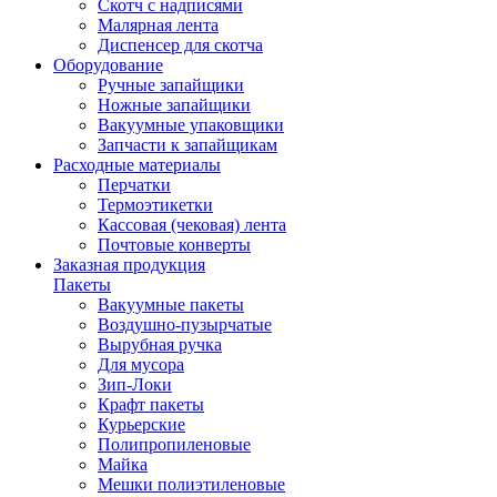
Скотч с надписями
Малярная лента
Диспенсер для скотча
Оборудование
Ручные запайщики
Ножные запайщики
Вакуумные упаковщики
Запчасти к запайщикам
Расходные материалы
Перчатки
Термоэтикетки
Кассовая (чековая) лента
Почтовые конверты
Заказная продукция
Пакеты
Вакуумные пакеты
Воздушно-пузырчатые
Вырубная ручка
Для мусора
Зип-Локи
Крафт пакеты
Курьерские
Полипропиленовые
Майка
Мешки полиэтиленовые