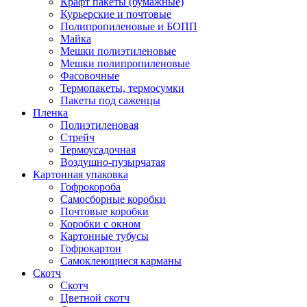
Крафт пакеты (бумажные)
Курьерские и почтовые
Полипропиленовые и БОПП
Майка
Мешки полиэтиленовые
Мешки полипропиленовые
Фасовочные
Термопакеты, термосумки
Пакеты под саженцы
Пленка
Полиэтиленовая
Стрейч
Термоусадочная
Воздушно-пузырчатая
Картонная упаковка
Гофрокороба
Самосборные коробки
Почтовые коробки
Коробки с окном
Картонные тубусы
Гофрокартон
Самоклеющиеся карманы
Скотч
Скотч
Цветной скотч