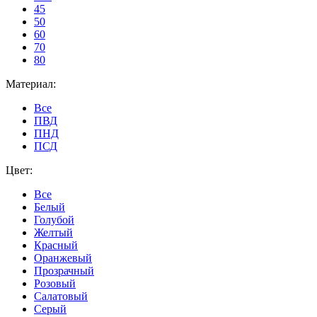
45
50
60
70
80
Материал:
Все
ПВД
ПНД
ПСД
Цвет:
Все
Белый
Голубой
Желтый
Красный
Оранжевый
Прозрачный
Розовый
Салатовый
Серый