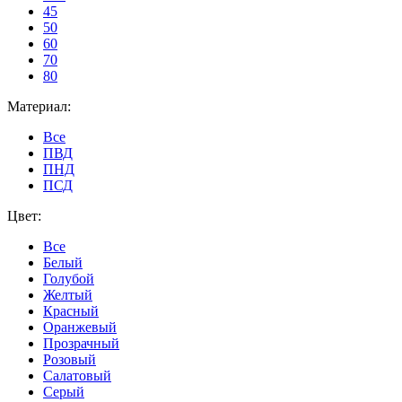
45
50
60
70
80
Материал:
Все
ПВД
ПНД
ПСД
Цвет:
Все
Белый
Голубой
Желтый
Красный
Оранжевый
Прозрачный
Розовый
Салатовый
Серый