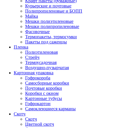
Крафт пакеты (бумажные)
Курьерские и почтовые
Полипропиленовые и БОПП
Майка
Мешки полиэтиленовые
Мешки полипропиленовые
Фасовочные
Термопакеты, термосумки
Пакеты под саженцы
Пленка
Полиэтиленовая
Стрейч
Термоусадочная
Воздушно-пузырчатая
Картонная упаковка
Гофрокороба
Самосборные коробки
Почтовые коробки
Коробки с окном
Картонные тубусы
Гофрокартон
Самоклеющиеся карманы
Скотч
Скотч
Цветной скотч