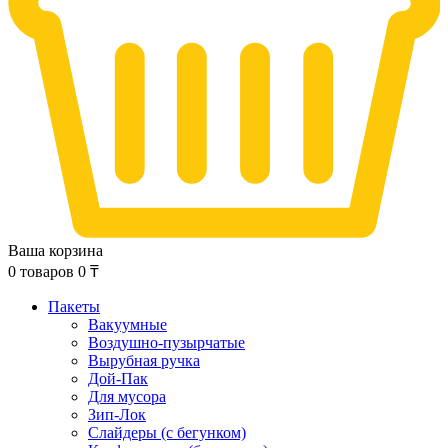
Ваша корзина
0
товаров
0
₸
Пакеты
Вакуумные
Воздушно-пузырчатые
Вырубная ручка
Дой-Пак
Для мусора
Зип-Лок
Слайдеры (с бегунком)