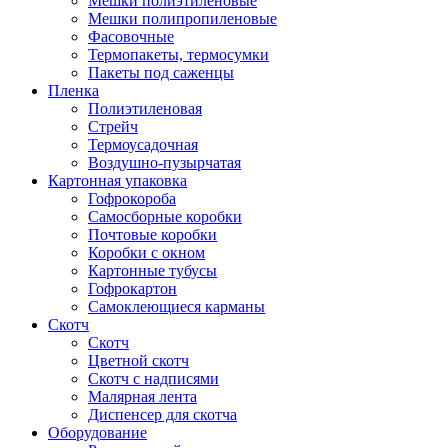
Мешки полиэтиленовые
Мешки полипропиленовые
Фасовочные
Термопакеты, термосумки
Пакеты под саженцы
Пленка
Полиэтиленовая
Стрейч
Термоусадочная
Воздушно-пузырчатая
Картонная упаковка
Гофрокороба
Самосборные коробки
Почтовые коробки
Коробки с окном
Картонные тубусы
Гофрокартон
Самоклеющиеся карманы
Скотч
Скотч
Цветной скотч
Скотч с надписями
Малярная лента
Диспенсер для скотча
Оборудование